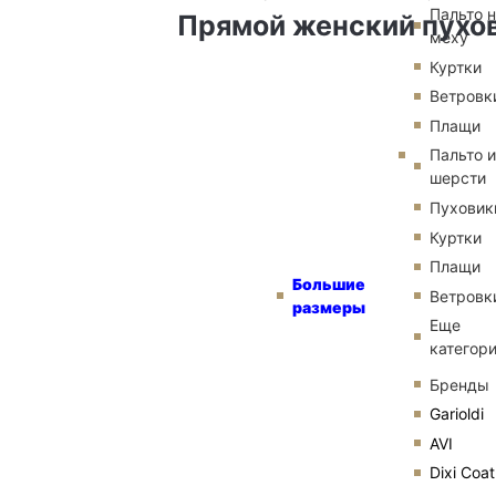
Пальто 
Прямой женский пухо
меху
Куртки
Ветровк
Плащи
Пальто и
шерсти
Пуховик
Куртки
Плащи
Большие
Ветровк
размеры
Еще
категор
Бренды
Garioldi
AVI
Dixi Coat