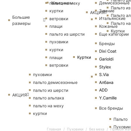
Женщинам
Демисезонные
пальто на меху
Пальто из
Зимние
куртки
АКЦИЯ
Пальто ал
Большие
Итальянские
ветровки
размеры
Пальто на
Кожаные
плащи
Куртки
Еще категории
пальто из шерсти
пуховики
Бренды
куртки
Dixi Coat
Куртки
плащи
Garioldi
ветровки
Stylex
S.Via
пуховики
Албана
пальто демисезонные
ADD
пальто из шерсти
АКЦИЯ
Y.Camille
пальто альпака
пальто на меху
Все бренды
куртки
Пальто
Пуховик
Главная
Пуховики
без меха
Прямой жен