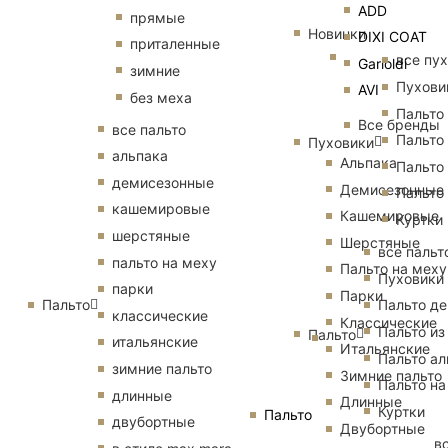
ADD
прямые
Новинки
DIXI COAT
приталенные
все пу
Garioldi
зимние
Пухови
AVI
без меха
Пальто
Все бренды
все пальто
Пальто
Пуховики
альпака
Альпака
Пальто
демисезонные
Демисезонные
Пальто
кашемировые
Кашемировые
Куртки
шерстяные
Шерстяные
все пальт
пальто на меху
Пальто на меху
Пуховики
парки
Парки
Пальто
Пальто д
классические
Классические
Пальто из
Пальто
итальянские
Итальянские
Пальто ал
зимние пальто
Зимние пальто
Пальто на
длинные
Длинные
Куртки
Пальто
двубортные
Двубортные
в