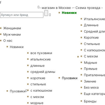
f
- магазин в Москве -
- Схема проезда -
Новинки
Итальянские
Длинные
Женщинам
Средней дл
Мужчинам
Короткие
О нас
Стильные
Новинки
С капюшоно
все пуховики
С мехом
итальянские
Модные
длинные
Прямые
средней длины
Приталенны
Пуховики
короткие
Зимние
стильные
Без меха
с капюшоном
Пуховики
Еще категор
с мехом
Бренды
модные