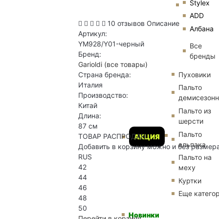
Stylex
ADD
10 отзывов
Описание
Албана
Артикул:
YM928/Y01-черный
Все
Бренд:
бренды
Garioldi
(все товары)
Пуховики
Страна бренда:
Италия
Пальто
Производство:
демисезон
Китай
Пальто из
Длина:
шерсти
87 см
Пальто
ТОВАР РАСПРОДАН
АКЦИЯ
альпака
Добавить в корзину можно и без размер
RUS
Пальто на
42
меху
44
Куртки
46
Еще катего
48
50
Новинки
Перейти в корзину