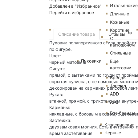
Итальянские
Добавлен в "Избранное"
Перейти в избранное
Длинные
Кожаные
Короткие
10
Описание товара
Отзывы
С
Пуховик полупортивного стиля подойдет
капюшоном
по фигуре.
Стильные
Цвет:
Пуховики
Еще
черный матовый.
категории
Силуэт:
прямой, с вытачками по груди от проймы
Бренды
скрытая кулиска, с ее помощью можно м
Joutsen
декорирован на карманах репсовой лент
ADD
Рукав:
втачной, прямой, с трикотажным внутр
AFG
Карманы:
Все бренды
накладные, с боковым входом, с декор
Застежка:
Классические
двухзамковая молния. Есть внутренняя п
Черные
время застегивания.