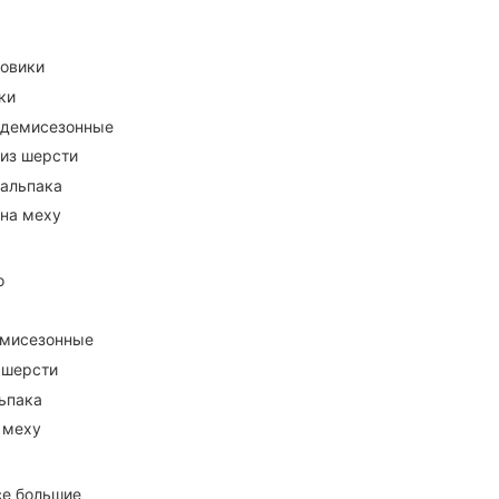
ховики
ки
 демисезонные
 из шерсти
 альпака
 на меху
о
емисезонные
 шерсти
ьпака
 меху
се большие