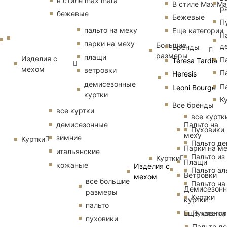
в стиле max mara
В стиле Max Ma
р
бежевые
Бежевые
П
пальто на меху
Еще категории
П
парки на меху
Большие
д
Бренды
размеры
плащи
Изделия с
П
Teresa Tardia
мехом
ветровки
П
Heresis
демисезонные
П
Leoni Bourge
куртки
К
Все бренды
все куртки
все куртк
Пальто на
демисезонные
Пуховики
меху
зимние
Куртки
Пальто д
Парки на м
итальянские
Пальто из
Куртки
Плащи
кожаные
Изделия с
Пальто ал
Ветровки
мехом
все большие
Пальто на
Демисезон
размеры
Куртки
куртки
пальто
Еще катего
Пуховики
пуховики
Пальто д