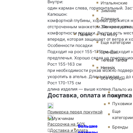
Внутри:
Итальянские
один карман слева, горизонтальный. За
Зимние
Капюшон:
Длинные
комфортной глубины, хорошо держится на
Зимние куртки
отстроченным манжетом. По краю капюш
комфортности посадки. Внутри есть мест
Пальто
На меху
впереди, которая защищает от ветра и х
Еще категории
Особенности посадки
Подходит на рост 155-175 см. Подходит 
Бренды
предплечья. Хорошо сядет на пропорцио
Teresa Tardia
Рост 155-163 см
Heresis
при необходимости рукав можно подверн
укоротить в ателье. Длина изделия — до 
Все бренды
Рост 170-175 см
длина изделия — выше колена.
Пальто из
Доставка, оплата и покупка
шерсти
Пуховики
Еще
Примерка перед покупкой
категории
Мужчинам
Рассрочка на 50%
Большие
Бренды
Доставка и оплата
размеры