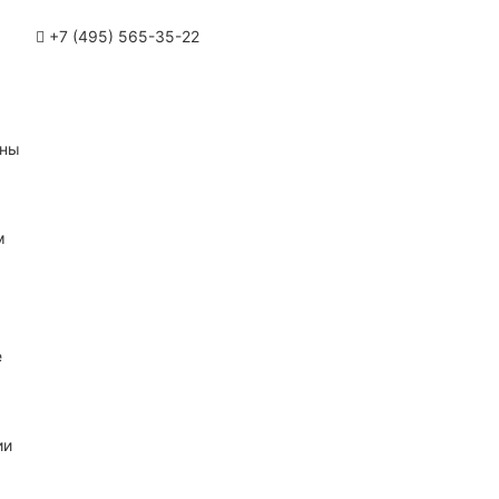
+7 (495) 565-35-22
ины
м
е
ии