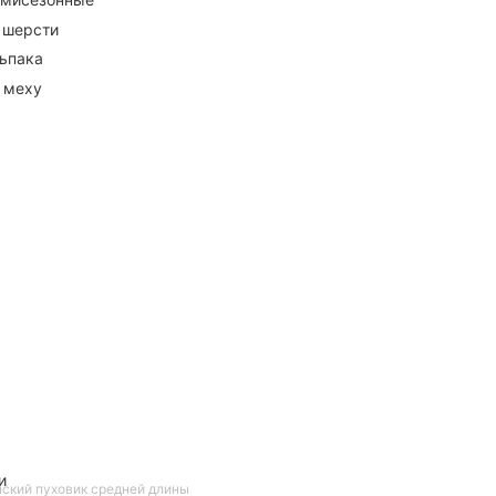
 шерсти
ьпака
 меху
и
ский пуховик средней длины