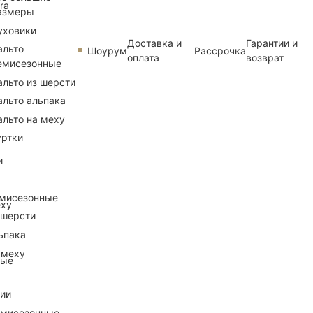
ra
азмеры
уховики
Доставка и
Гарантии и
альто
Шоурум
Рассрочка
оплата
возврат
емисезонные
альто из шерсти
альто альпака
альто на меху
уртки
и
емисезонные
еху
 шерсти
ьпака
 меху
ные
рии
емисезонные