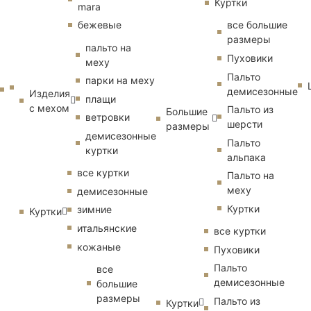
Куртки
mara
бежевые
все большие
размеры
пальто на
Пуховики
меху
Пальто
парки на меху
демисезонные
Изделия
плащи
с мехом
Пальто из
Большие
ветровки
шерсти
размеры
демисезонные
Пальто
куртки
альпака
все куртки
Пальто на
меху
демисезонные
Куртки
зимние
Куртки
итальянские
все куртки
кожаные
Пуховики
Пальто
все
демисезонные
большие
размеры
Пальто из
Куртки