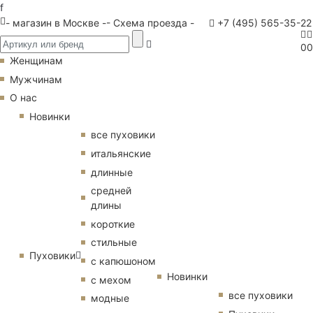
f
- магазин в Москве -
- Схема проезда -
+7 (495) 565-35-22
0
0
Женщинам
Мужчинам
О нас
Новинки
все пуховики
итальянские
длинные
средней
длины
короткие
стильные
Пуховики
с капюшоном
Новинки
с мехом
все пуховики
модные