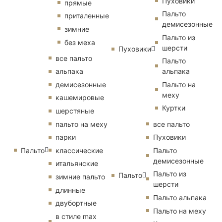
Пуховики
прямые
Пальто
приталенные
демисезонные
зимние
Пальто из
без меха
шерсти
Пуховики
все пальто
Пальто
альпака
альпака
демисезонные
Пальто на
меху
кашемировые
Куртки
шерстяные
пальто на меху
все пальто
парки
Пуховики
Пальто
классические
Пальто
демисезонные
итальянские
Пальто из
Пальто
зимние пальто
шерсти
длинные
Пальто альпака
двубортные
Пальто на меху
в стиле max