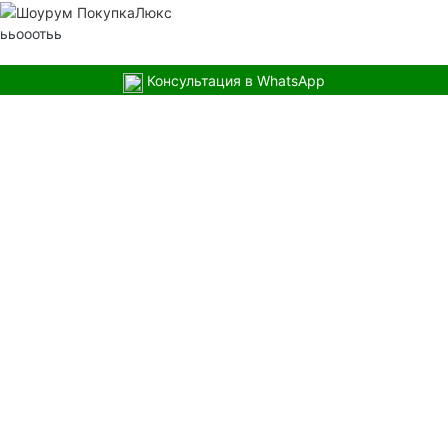
ььооотьь
Консультация в WhatsApp