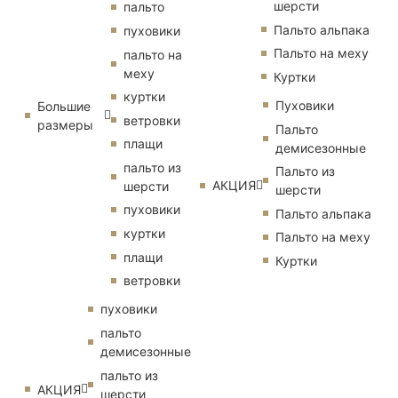
шерсти
пальто
Пальто альпака
пуховики
Пальто на меху
пальто на
меху
Куртки
куртки
Пуховики
Большие
ветровки
размеры
Пальто
плащи
демисезонные
пальто из
Пальто из
АКЦИЯ
шерсти
шерсти
пуховики
Пальто альпака
куртки
Пальто на меху
плащи
Куртки
ветровки
пуховики
пальто
демисезонные
пальто из
АКЦИЯ
шерсти