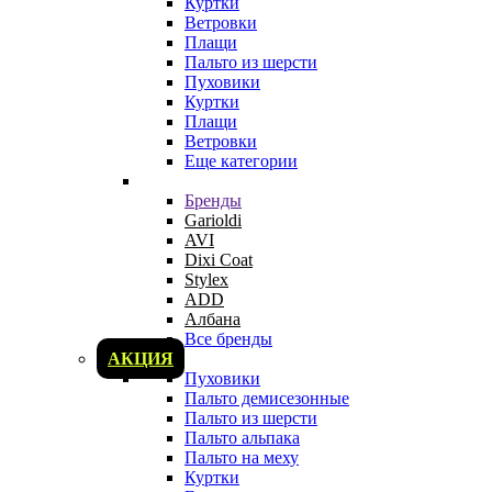
Куртки
Ветровки
Плащи
Пальто из шерсти
Пуховики
Куртки
Плащи
Ветровки
Еще категории
Бренды
Garioldi
AVI
Dixi Coat
Stylex
ADD
Албана
Все бренды
АКЦИЯ
Пуховики
Пальто демисезонные
Пальто из шерсти
Пальто альпака
Пальто на меху
Куртки