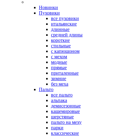
Новинки
Пуховики
все пуховики
итальянские
длинные
средней длины
короткие
стильные
с капюшоном
с мехом
модные
прямые
приталенные
зимние
без меха
Пальто
все пальто
альпака
демисезонные
кашемировые
шерстяные
пальто на меху
парки
классические