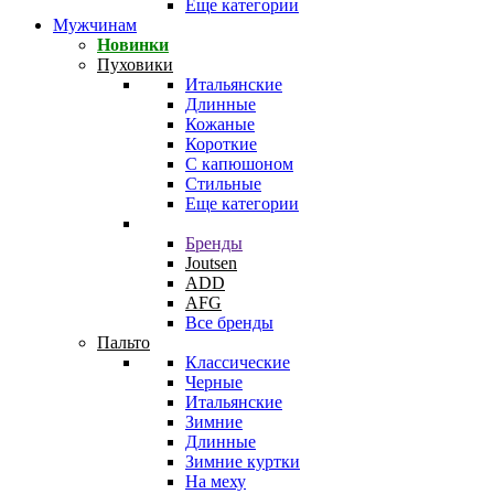
Еще категории
Мужчинам
Новинки
Пуховики
Итальянские
Длинные
Кожаные
Короткие
С капюшоном
Стильные
Еще категории
Бренды
Joutsen
ADD
AFG
Все бренды
Пальто
Классические
Черные
Итальянские
Зимние
Длинные
Зимние куртки
На меху