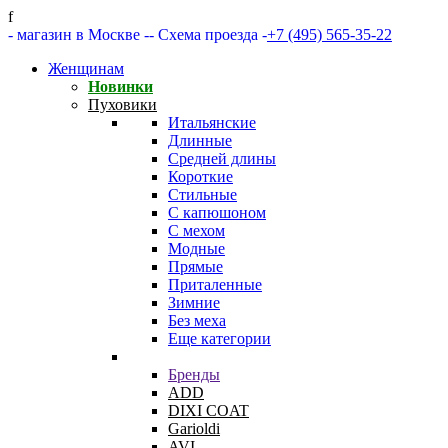
f
- магазин в Москве -
- Схема проезда -
+7 (495) 565-35-22
Женщинам
Новинки
Пуховики
Итальянские
Длинные
Средней длины
Короткие
Стильные
С капюшоном
С мехом
Модные
Прямые
Приталенные
Зимние
Без меха
Еще категории
Бренды
ADD
DIXI COAT
Garioldi
AVI