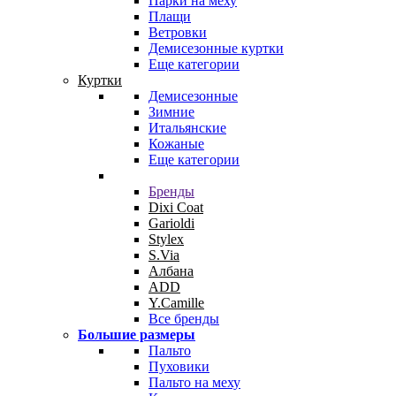
Парки на меху
Плащи
Ветровки
Демисезонные куртки
Еще категории
Куртки
Демисезонные
Зимние
Итальянские
Кожаные
Еще категории
Бренды
Dixi Coat
Garioldi
Stylex
S.Via
Албана
ADD
Y.Camille
Все бренды
Большие размеры
Пальто
Пуховики
Пальто на меху