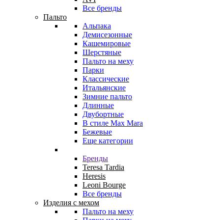
Все бренды
Пальто
Альпака
Демисезонные
Кашемировые
Шерстяные
Пальто на меху
Парки
Классические
Итальянские
Зимние пальто
Длинные
Двубортные
В стиле Max Mara
Бежевые
Еще категории
Бренды
Teresa Tardia
Heresis
Leoni Bourge
Все бренды
Изделия с мехом
Пальто на меху