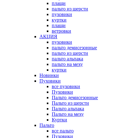
плащи
пальто из шерсти
пуховики
куртки
плащи
ветровки
АКЦИЯ
пуховики
пальто демисезонные
пальто из шерсти
пальто альпака
пальто на меху
куртки
Новинки
Пуховики
все пуховики
Пуховики
Пальто демисезонные
Пальто из шерсти
Пальто альпака
Пальто на меху
Куртки
Пальто
все пальто
Пуховики