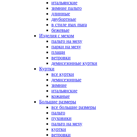
итальянские
зимние пальто
длинные
двубортные
в стиле max mara
бежевые
Изделия с мехом
пальто на меху
парки на меху
плащи
ветровки
демисезонные куртки
Куртки
все куртки
демисезонные
зимние
итальянские
кожаные
Большие размеры
все большие размеры
пальто
пуховики
пальто на меху
куртки
ветровки