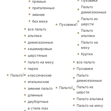
Пуховики
прямые
Пальто
приталенные
демисезонные
зимние
Пальто из
без меха
шерсти
Пуховики
все пальто
Пальто
альпака
альпака
демисезонные
Пальто на
меху
кашемировые
Куртки
шерстяные
пальто на меху
все пальто
парки
Пуховики
Пальто
классические
Пальто
демисезонные
итальянские
Пальто из
Пальто
зимние пальто
шерсти
длинные
Пальто альпака
двубортные
Пальто на меху
в стиле max