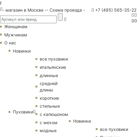
f
- магазин в Москве -
- Схема проезда -
+7 (495) 565-35-22
0
0
Женщинам
Мужчинам
О нас
Новинки
все пуховики
итальянские
длинные
средней
длины
короткие
стильные
Пуховики
с капюшоном
Новинки
с мехом
все пуховики
модные