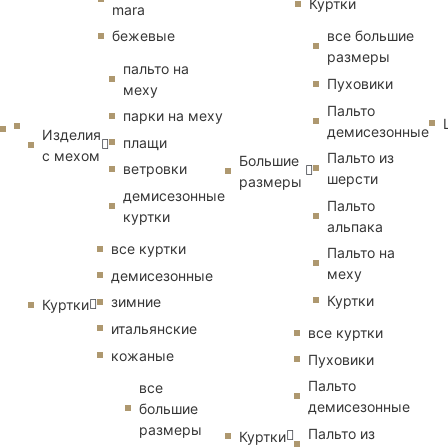
Куртки
mara
бежевые
все большие
размеры
пальто на
Пуховики
меху
Пальто
парки на меху
демисезонные
Изделия
плащи
с мехом
Пальто из
Большие
ветровки
шерсти
размеры
демисезонные
Пальто
куртки
альпака
все куртки
Пальто на
меху
демисезонные
Куртки
зимние
Куртки
итальянские
все куртки
кожаные
Пуховики
Пальто
все
демисезонные
большие
размеры
Пальто из
Куртки