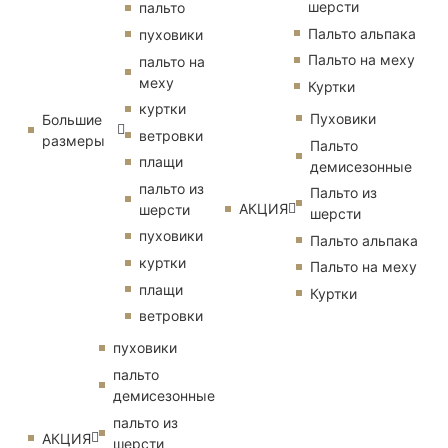
шерсти
пальто
Пальто альпака
пуховики
Пальто на меху
пальто на
меху
Куртки
куртки
Пуховики
Большие
ветровки
размеры
Пальто
плащи
демисезонные
пальто из
Пальто из
АКЦИЯ
шерсти
шерсти
пуховики
Пальто альпака
куртки
Пальто на меху
плащи
Куртки
ветровки
пуховики
пальто
демисезонные
пальто из
АКЦИЯ
шерсти