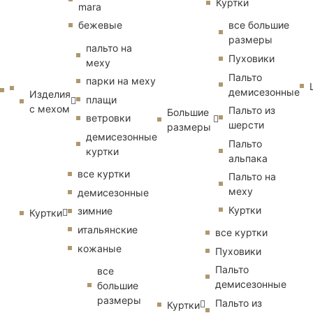
Куртки
mara
бежевые
все большие
размеры
пальто на
Пуховики
меху
Пальто
парки на меху
демисезонные
Изделия
плащи
с мехом
Пальто из
Большие
ветровки
шерсти
размеры
демисезонные
Пальто
куртки
альпака
все куртки
Пальто на
меху
демисезонные
Куртки
зимние
Куртки
итальянские
все куртки
кожаные
Пуховики
Пальто
все
демисезонные
большие
размеры
Пальто из
Куртки