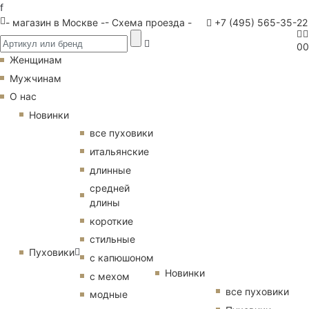
f
- магазин в Москве -
- Схема проезда -
+7 (495) 565-35-22
0
0
Женщинам
Мужчинам
О нас
Новинки
все пуховики
итальянские
длинные
средней
длины
короткие
стильные
Пуховики
с капюшоном
Новинки
с мехом
все пуховики
модные