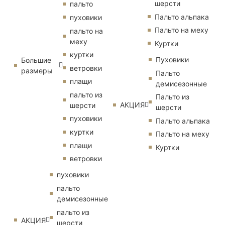
шерсти
пальто
Пальто альпака
пуховики
Пальто на меху
пальто на
меху
Куртки
куртки
Пуховики
Большие
ветровки
размеры
Пальто
плащи
демисезонные
пальто из
Пальто из
АКЦИЯ
шерсти
шерсти
пуховики
Пальто альпака
куртки
Пальто на меху
плащи
Куртки
ветровки
пуховики
пальто
демисезонные
пальто из
АКЦИЯ
шерсти