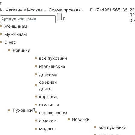
f
- магазин в Москве -
- Схема проезда -
+7 (495) 565-35-22
0
0
Женщинам
Мужчинам
О нас
Новинки
все пуховики
итальянские
длинные
средней
длины
короткие
стильные
Пуховики
с капюшоном
Новинки
с мехом
все пуховики
модные