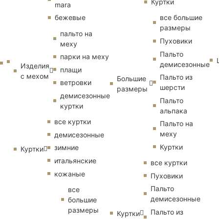
Куртки
mara
бежевые
все большие
размеры
пальто на
Пуховики
меху
Пальто
парки на меху
демисезонные
Изделия
плащи
с мехом
Пальто из
Большие
ветровки
шерсти
размеры
демисезонные
Пальто
куртки
альпака
все куртки
Пальто на
меху
демисезонные
Куртки
зимние
Куртки
итальянские
все куртки
кожаные
Пуховики
Пальто
все
демисезонные
большие
размеры
Пальто из
Куртки