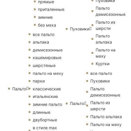
Пуховики
прямые
Пальто
приталенные
демисезонные
зимние
Пальто из
без меха
шерсти
Пуховики
все пальто
Пальто
альпака
альпака
демисезонные
Пальто на
меху
кашемировые
Куртки
шерстяные
пальто на меху
все пальто
парки
Пуховики
Пальто
классические
Пальто
демисезонные
итальянские
Пальто из
Пальто
зимние пальто
шерсти
длинные
Пальто альпака
двубортные
Пальто на меху
в стиле max