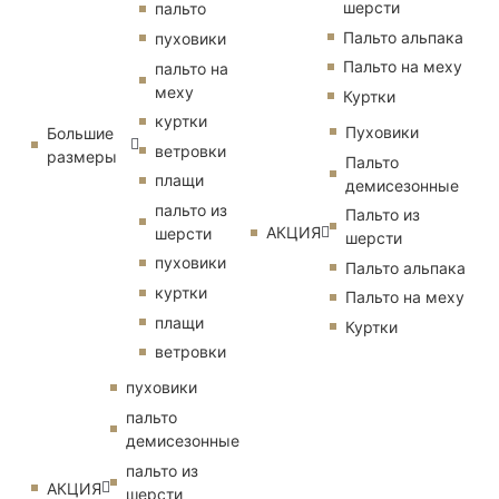
шерсти
пальто
Пальто альпака
пуховики
Пальто на меху
пальто на
меху
Куртки
куртки
Пуховики
Большие
ветровки
размеры
Пальто
плащи
демисезонные
пальто из
Пальто из
АКЦИЯ
шерсти
шерсти
пуховики
Пальто альпака
куртки
Пальто на меху
плащи
Куртки
ветровки
пуховики
пальто
демисезонные
пальто из
АКЦИЯ
шерсти