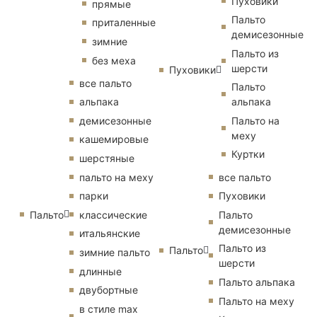
Пуховики
прямые
Пальто
приталенные
демисезонные
зимние
Пальто из
без меха
шерсти
Пуховики
все пальто
Пальто
альпака
альпака
демисезонные
Пальто на
меху
кашемировые
Куртки
шерстяные
пальто на меху
все пальто
парки
Пуховики
Пальто
классические
Пальто
демисезонные
итальянские
Пальто из
Пальто
зимние пальто
шерсти
длинные
Пальто альпака
двубортные
Пальто на меху
в стиле max