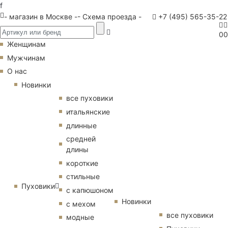
f
- магазин в Москве -
- Схема проезда -
+7 (495) 565-35-22
0
0
Женщинам
Мужчинам
О нас
Новинки
все пуховики
итальянские
длинные
средней
длины
короткие
стильные
Пуховики
с капюшоном
Новинки
с мехом
все пуховики
модные