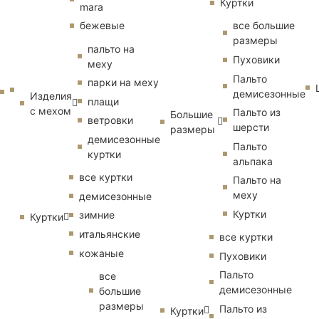
Куртки
mara
бежевые
все большие
размеры
пальто на
Пуховики
меху
Пальто
парки на меху
демисезонные
Изделия
плащи
с мехом
Пальто из
Большие
ветровки
шерсти
размеры
демисезонные
Пальто
куртки
альпака
все куртки
Пальто на
меху
демисезонные
Куртки
зимние
Куртки
итальянские
все куртки
кожаные
Пуховики
Пальто
все
демисезонные
большие
размеры
Пальто из
Куртки