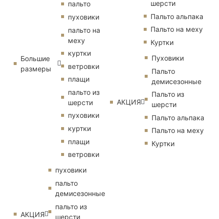
шерсти
пальто
Пальто альпака
пуховики
Пальто на меху
пальто на
меху
Куртки
куртки
Пуховики
Большие
ветровки
размеры
Пальто
плащи
демисезонные
пальто из
Пальто из
АКЦИЯ
шерсти
шерсти
пуховики
Пальто альпака
куртки
Пальто на меху
плащи
Куртки
ветровки
пуховики
пальто
демисезонные
пальто из
АКЦИЯ
шерсти