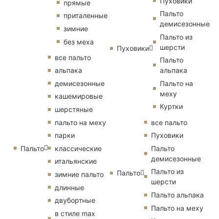
Пуховики
прямые
Пальто
приталенные
демисезонные
зимние
Пальто из
без меха
шерсти
Пуховики
все пальто
Пальто
альпака
альпака
демисезонные
Пальто на
меху
кашемировые
Куртки
шерстяные
пальто на меху
все пальто
парки
Пуховики
Пальто
классические
Пальто
демисезонные
итальянские
Пальто из
Пальто
зимние пальто
шерсти
длинные
Пальто альпака
двубортные
Пальто на меху
в стиле max