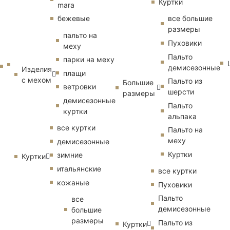
Куртки
mara
бежевые
все большие
размеры
пальто на
Пуховики
меху
Пальто
парки на меху
демисезонные
Изделия
плащи
с мехом
Пальто из
Большие
ветровки
шерсти
размеры
демисезонные
Пальто
куртки
альпака
все куртки
Пальто на
меху
демисезонные
Куртки
зимние
Куртки
итальянские
все куртки
кожаные
Пуховики
Пальто
все
демисезонные
большие
размеры
Пальто из
Куртки