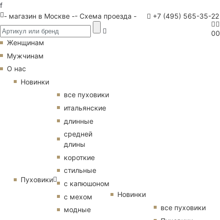
f
- магазин в Москве -
- Схема проезда -
+7 (495) 565-35-22
0
0
Женщинам
Мужчинам
О нас
Новинки
все пуховики
итальянские
длинные
средней
длины
короткие
стильные
Пуховики
с капюшоном
Новинки
с мехом
все пуховики
модные