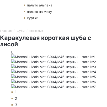
пальто альпака
пальто на меху
куртки
Главная
Шубы
норковые
Каракулевая короткая шуба с
лисой
1
2
3