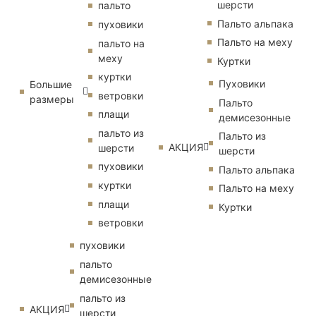
шерсти
пальто
Пальто альпака
пуховики
Пальто на меху
пальто на
меху
Куртки
куртки
Пуховики
Большие
ветровки
размеры
Пальто
плащи
демисезонные
пальто из
Пальто из
АКЦИЯ
шерсти
шерсти
пуховики
Пальто альпака
куртки
Пальто на меху
плащи
Куртки
ветровки
пуховики
пальто
демисезонные
пальто из
АКЦИЯ
шерсти