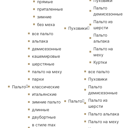
Пуховики
прямые
Пальто
приталенные
демисезонные
зимние
Пальто из
без меха
шерсти
Пуховики
все пальто
Пальто
альпака
альпака
демисезонные
Пальто на
меху
кашемировые
Куртки
шерстяные
пальто на меху
все пальто
парки
Пуховики
Пальто
классические
Пальто
демисезонные
итальянские
Пальто из
Пальто
зимние пальто
шерсти
длинные
Пальто альпака
двубортные
Пальто на меху
в стиле max