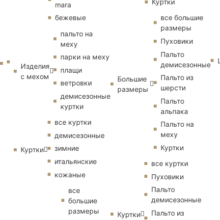
Куртки
mara
бежевые
все большие
размеры
пальто на
Пуховики
меху
Пальто
парки на меху
демисезонные
Изделия
плащи
с мехом
Пальто из
Большие
ветровки
шерсти
размеры
демисезонные
Пальто
куртки
альпака
все куртки
Пальто на
меху
демисезонные
Куртки
зимние
Куртки
итальянские
все куртки
кожаные
Пуховики
Пальто
все
демисезонные
большие
размеры
Пальто из
Куртки