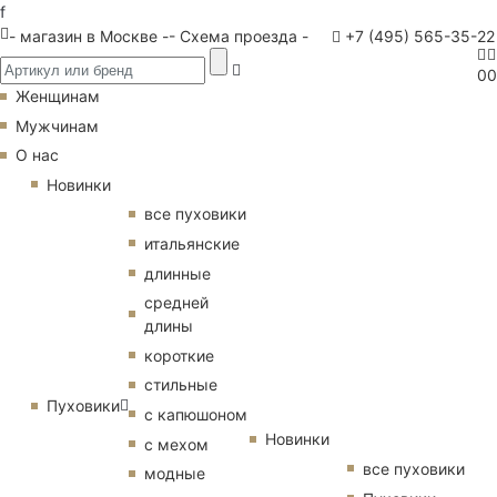
f
- магазин в Москве -
- Схема проезда -
+7 (495) 565-35-22
0
0
Женщинам
Мужчинам
О нас
Новинки
все пуховики
итальянские
длинные
средней
длины
короткие
стильные
Пуховики
с капюшоном
Новинки
с мехом
все пуховики
модные