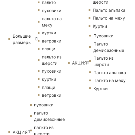
шерсти
пальто
Пальто альпака
пуховики
Пальто на меху
пальто на
меху
Куртки
куртки
Пуховики
Большие
ветровки
размеры
Пальто
плащи
демисезонные
пальто из
Пальто из
АКЦИЯ
шерсти
шерсти
пуховики
Пальто альпака
куртки
Пальто на меху
плащи
Куртки
ветровки
пуховики
пальто
демисезонные
пальто из
АКЦИЯ
шерсти