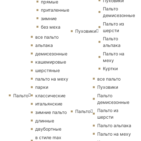
Пуховики
прямые
Пальто
приталенные
демисезонные
зимние
Пальто из
без меха
шерсти
Пуховики
все пальто
Пальто
альпака
альпака
демисезонные
Пальто на
меху
кашемировые
Куртки
шерстяные
пальто на меху
все пальто
парки
Пуховики
Пальто
классические
Пальто
демисезонные
итальянские
Пальто из
Пальто
зимние пальто
шерсти
длинные
Пальто альпака
двубортные
Пальто на меху
в стиле max