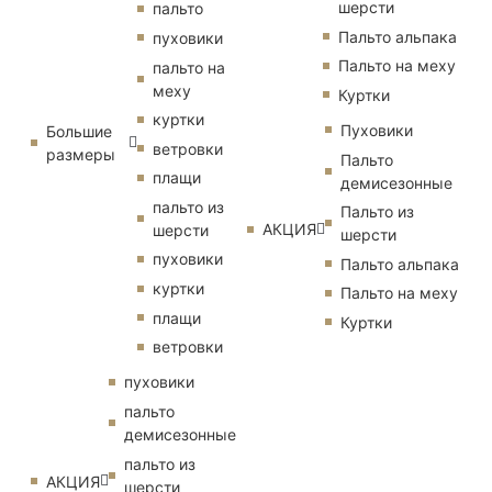
шерсти
пальто
Пальто альпака
пуховики
Пальто на меху
пальто на
меху
Куртки
куртки
Пуховики
Большие
ветровки
размеры
Пальто
плащи
демисезонные
пальто из
Пальто из
АКЦИЯ
шерсти
шерсти
пуховики
Пальто альпака
куртки
Пальто на меху
плащи
Куртки
ветровки
пуховики
пальто
демисезонные
пальто из
АКЦИЯ
шерсти