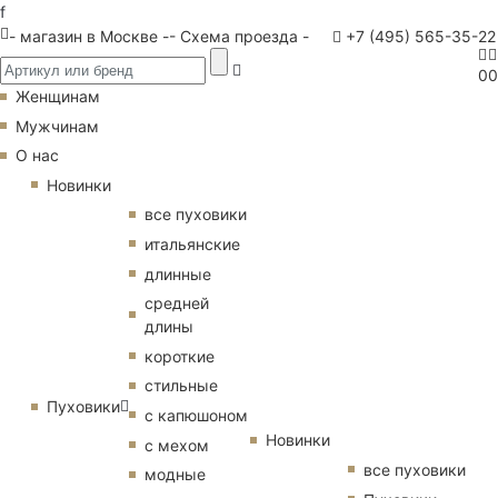
f
- магазин в Москве -
- Схема проезда -
+7 (495) 565-35-22
0
0
Женщинам
Мужчинам
О нас
Новинки
все пуховики
итальянские
длинные
средней
длины
короткие
стильные
Пуховики
с капюшоном
Новинки
с мехом
все пуховики
модные