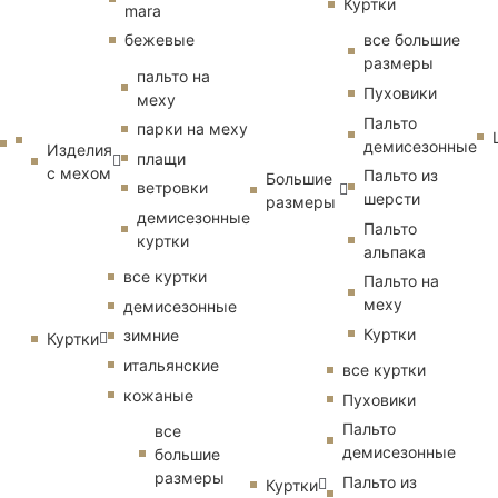
Куртки
mara
бежевые
все большие
размеры
пальто на
Пуховики
меху
Пальто
парки на меху
демисезонные
Изделия
плащи
с мехом
Пальто из
Большие
ветровки
шерсти
размеры
демисезонные
Пальто
куртки
альпака
все куртки
Пальто на
меху
демисезонные
Куртки
зимние
Куртки
итальянские
все куртки
кожаные
Пуховики
Пальто
все
демисезонные
большие
размеры
Пальто из
Куртки