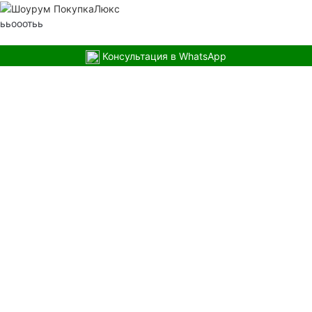
ььооотьь
Консультация в WhatsApp