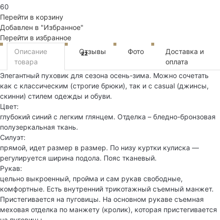
60
Перейти в корзину
Добавлен в "Избранное"
Перейти в избранное
Описание
Отзывы
Фото
Доставка и
22
товара
оплата
Элегантный пуховик для сезона осень-зима. Можно сочетать
как с классическим (строгие брюки), так и с casual (джинсы,
скинни) стилем одежды и обуви.
Цвет:
глубокий синий с легким глянцем. Отделка – бледно-бронзовая
полузеркальная ткань.
Силуэт:
прямой, идет размер в размер. По низу куртки кулиска —
регулируется ширина подола. Пояс тканевый.
Рукав:
цельно выкроенный, пройма и сам рукав свободные,
комфортные. Есть внутренний трикотажный съемный манжет.
Пристегивается на пуговицы. На основном рукаве съемная
меховая отделка по манжету (кролик), которая пристегивается
на пуговицы.