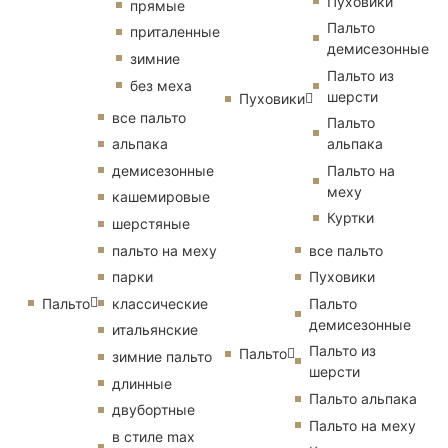
Пуховики
прямые
Пальто
приталенные
демисезонные
зимние
Пальто из
без меха
шерсти
Пуховики
все пальто
Пальто
альпака
альпака
демисезонные
Пальто на
меху
кашемировые
Куртки
шерстяные
пальто на меху
все пальто
парки
Пуховики
Пальто
классические
Пальто
демисезонные
итальянские
Пальто из
Пальто
зимние пальто
шерсти
длинные
Пальто альпака
двубортные
Пальто на меху
в стиле max