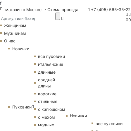
f
- магазин в Москве -
- Схема проезда -
+7 (495) 565-35-22
0
0
Женщинам
Мужчинам
О нас
Новинки
все пуховики
итальянские
длинные
средней
длины
короткие
стильные
Пуховики
с капюшоном
Новинки
с мехом
все пуховики
модные