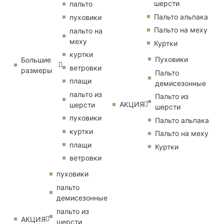
шерсти
пальто
Пальто альпака
пуховики
Пальто на меху
пальто на
меху
Куртки
куртки
Пуховики
Большие
ветровки
размеры
Пальто
плащи
демисезонные
пальто из
Пальто из
АКЦИЯ
шерсти
шерсти
пуховики
Пальто альпака
куртки
Пальто на меху
плащи
Куртки
ветровки
пуховики
пальто
демисезонные
пальто из
АКЦИЯ
шерсти