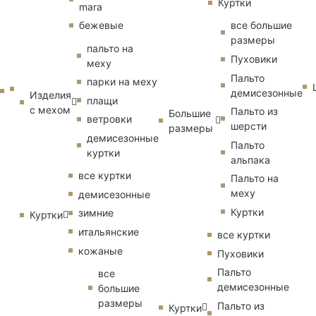
Куртки
mara
бежевые
все большие
размеры
пальто на
Пуховики
меху
Пальто
парки на меху
демисезонные
Изделия
плащи
с мехом
Пальто из
Большие
ветровки
шерсти
размеры
демисезонные
Пальто
куртки
альпака
все куртки
Пальто на
меху
демисезонные
Куртки
зимние
Куртки
итальянские
все куртки
кожаные
Пуховики
Пальто
все
демисезонные
большие
размеры
Пальто из
Куртки