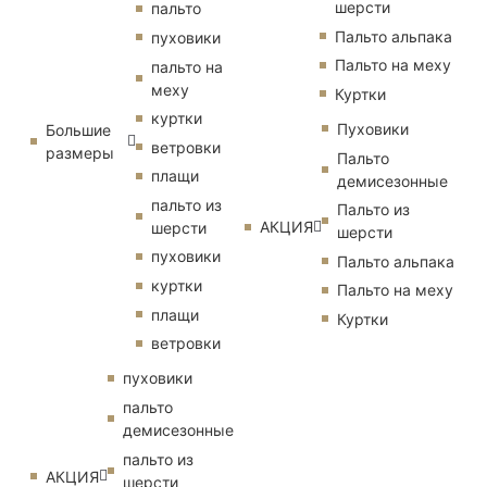
шерсти
пальто
Пальто альпака
пуховики
Пальто на меху
пальто на
меху
Куртки
куртки
Пуховики
Большие
ветровки
размеры
Пальто
плащи
демисезонные
пальто из
Пальто из
АКЦИЯ
шерсти
шерсти
пуховики
Пальто альпака
куртки
Пальто на меху
плащи
Куртки
ветровки
пуховики
пальто
демисезонные
пальто из
АКЦИЯ
шерсти