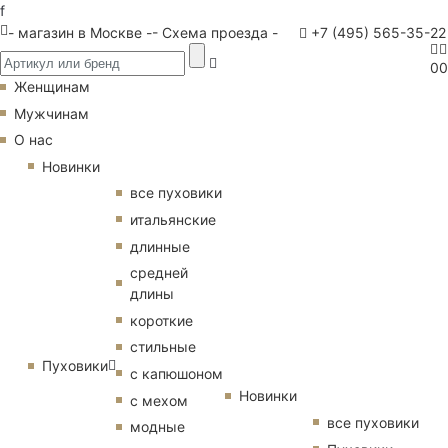
f
- магазин в Москве -
- Схема проезда -
+7 (495) 565-35-22
0
0
Женщинам
Мужчинам
О нас
Новинки
все пуховики
итальянские
длинные
средней
длины
короткие
стильные
Пуховики
с капюшоном
Новинки
с мехом
все пуховики
модные