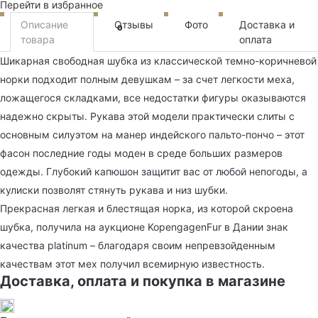
Перейти в избранное
Описание
Отзывы
Фото
Доставка и
0
товара
оплата
Шикарная свободная шубка из классической темно-коричневой
норки подходит полным девушкам – за счет легкости меха,
ложащегося складками, все недостатки фигуры оказываются
надежно скрыты. Рукава этой модели практически слиты с
основным силуэтом на манер индейского пальто-пончо – этот
фасон последние годы моден в среде больших размеров
одежды. Глубокий капюшон защитит вас от любой непогоды, а
кулиски позволят стянуть рукава и низ шубки.
Прекрасная легкая и блестящая норка, из которой скроена
шубка, получила на аукционе KopengagenFur в Дании знак
качества platinum – благодаря своим непревзойденным
качествам этот мех получил всемирную известность.
Доставка, оплата и покупка в магазине