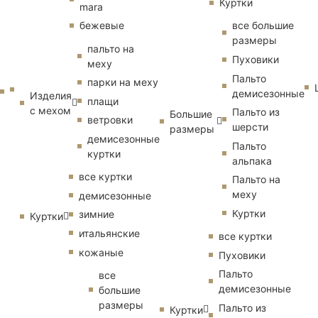
Куртки
mara
бежевые
все большие
размеры
пальто на
Пуховики
меху
Пальто
парки на меху
демисезонные
Изделия
плащи
с мехом
Пальто из
Большие
ветровки
шерсти
размеры
демисезонные
Пальто
куртки
альпака
все куртки
Пальто на
меху
демисезонные
Куртки
зимние
Куртки
итальянские
все куртки
кожаные
Пуховики
Пальто
все
демисезонные
большие
размеры
Пальто из
Куртки