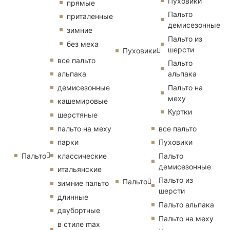
Пуховики
прямые
Пальто
приталенные
демисезонные
зимние
Пальто из
без меха
шерсти
Пуховики
все пальто
Пальто
альпака
альпака
демисезонные
Пальто на
меху
кашемировые
Куртки
шерстяные
пальто на меху
все пальто
парки
Пуховики
Пальто
классические
Пальто
демисезонные
итальянские
Пальто из
Пальто
зимние пальто
шерсти
длинные
Пальто альпака
двубортные
Пальто на меху
в стиле max