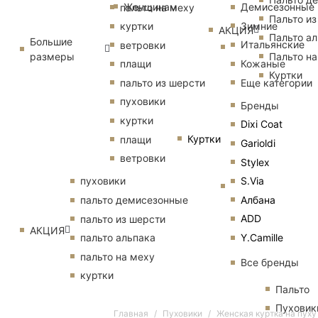
Женщинам
Демисезонные
пальто на меху
Пальто из
Зимние
куртки
АКЦИЯ
Пальто ал
Большие
Итальянские
ветровки
размеры
Пальто на
Кожаные
плащи
Куртки
Еще категории
пальто из шерсти
пуховики
Бренды
куртки
Dixi Coat
Куртки
плащи
Garioldi
ветровки
Stylex
S.Via
пуховики
Албана
пальто демисезонные
ADD
пальто из шерсти
АКЦИЯ
Y.Camille
пальто альпака
пальто на меху
Все бренды
куртки
Пальто
Пуховик
Главная
Пуховики
Женская куртка на пух