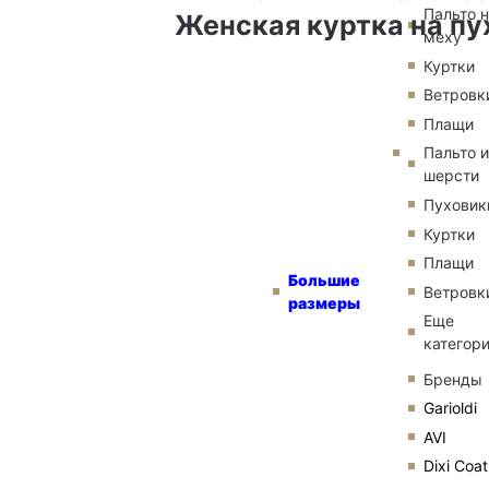
Пальто 
Женская куртка на пу
меху
Куртки
Ветровк
Плащи
Пальто и
шерсти
Пуховик
Куртки
Плащи
Большие
Ветровк
размеры
Еще
категор
Бренды
Garioldi
AVI
Dixi Coat