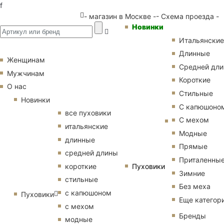
f
- магазин в Москве -
- Схема проезда -
Новинки
Итальянские
Длинные
Женщинам
Средней дл
Мужчинам
Короткие
О нас
Стильные
Новинки
С капюшоно
все пуховики
С мехом
итальянские
Модные
длинные
Прямые
средней длины
Приталенны
Пуховики
короткие
Зимние
стильные
Без меха
с капюшоном
Пуховики
Еще категор
с мехом
Бренды
модные