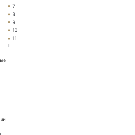
7
8
9
10
11
ные
рии
а