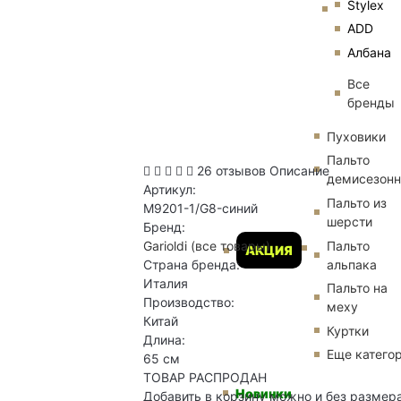
Stylex
ADD
Албана
Все
бренды
Пуховики
Пальто
26 отзывов
Описание
демисезон
Артикул:
Пальто из
M9201-1/G8-синий
шерсти
Бренд:
Пальто
Garioldi
(все товары)
АКЦИЯ
альпака
Страна бренда:
Италия
Пальто на
Производство:
меху
Китай
Куртки
Длина:
Еще катего
65 см
ТОВАР РАСПРОДАН
Новинки
Добавить в корзину можно и без размер