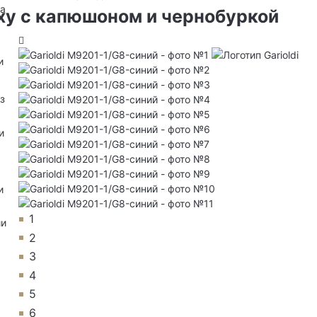
на
ху с капюшоном и чернобуркой
и
з
и
и
1
ии
2
3
4
5
6