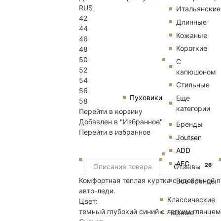
RUS
Итальянские
42
Длинные
44
Кожаные
46
Короткие
48
50
С
52
капюшоном
54
Стильные
56
Пуховики
Еще
58
категории
Перейти в корзину
Добавлен в "Избранное"
Бренды
Перейти в избранное
Joutsen
ADD
AFG
26
Описание товара
Отзывы
Комфортная теплая куртка с идеальной 
Все бренды
авто-леди.
Классические
Цвет:
темный глубокий синий с легким глянцем
Черные