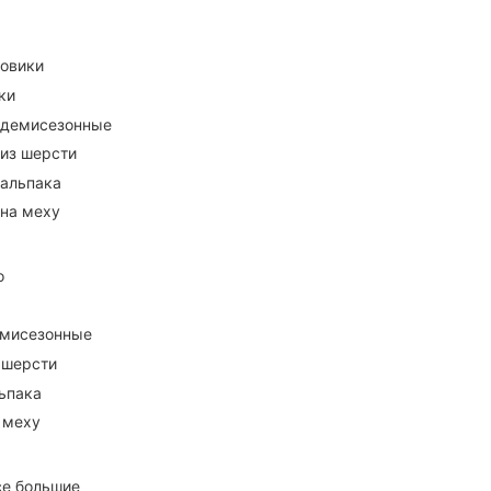
ховики
ки
 демисезонные
 из шерсти
 альпака
 на меху
о
емисезонные
 шерсти
ьпака
 меху
се большие