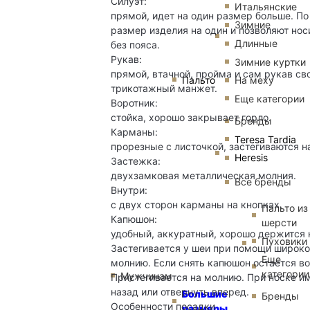
Силуэт:
Итальянские
прямой, идет на один размер больше. П
Зимние
размер изделия на один и позволяют нос
Длинные
без пояса.
Рукав:
Зимние куртки
прямой, втачной, пройма и сам рукав с
Пальто
На меху
трикотажный манжет.
Еще категории
Воротник:
стойка, хорошо закрывает горло.
Бренды
Карманы:
Teresa Tardia
прорезные с листочкой, застегиваются на
Heresis
Застежка:
двухзамковая металлическая молния.
Все бренды
Внутри:
с двух сторон карманы на кнопках.
Пальто из
Капюшон:
шерсти
удобный, аккуратный, хорошо держится н
Пуховики
Застегивается у шеи при помощи широко
Еще
молнию. Если снять капюшон остается в
категории
Мужчинам
Пристегивается на молнию. При носке и
назад или отвернуть вперед.
Большие
Бренды
Особенности посадки
размеры