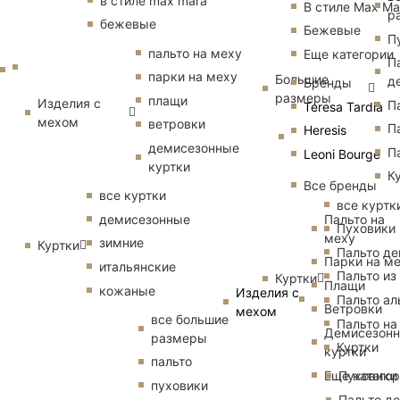
в стиле max mara
В стиле Max Ma
р
бежевые
Бежевые
П
пальто на меху
Еще категории
П
парки на меху
Большие
д
Бренды
размеры
плащи
Изделия с
П
Teresa Tardia
мехом
ветровки
П
Heresis
демисезонные
П
Leoni Bourge
куртки
К
Все бренды
все куртки
все куртк
Пальто на
демисезонные
Пуховики
меху
зимние
Куртки
Пальто д
Парки на м
итальянские
Пальто из
Куртки
Плащи
кожаные
Изделия с
Пальто ал
Ветровки
мехом
все большие
Пальто на
Демисезон
размеры
Куртки
куртки
пальто
Еще катего
Пуховики
пуховики
Пальто д