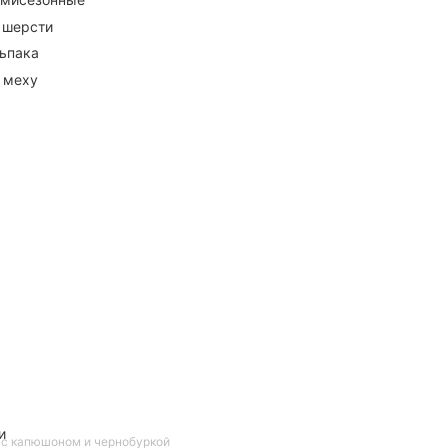
 шерсти
ьпака
 меху
и
у с капюшоном и чернобуркой