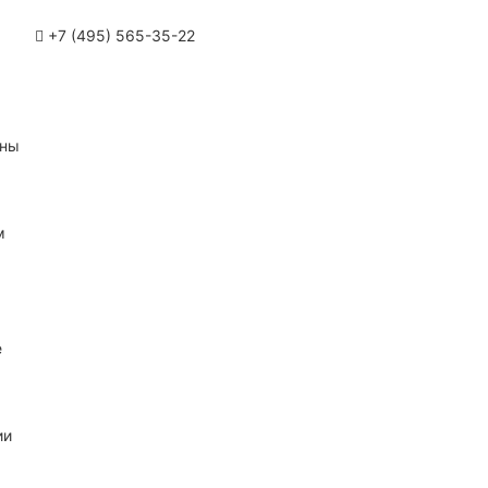
+7 (495) 565-35-22
ины
м
е
ии