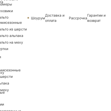
ra
азмеры
уховики
Доставка и
Гарантии и
альто
Шоурум
Рассрочка
оплата
возврат
емисезонные
альто из шерсти
альто альпака
альто на меху
уртки
и
емисезонные
еху
 шерсти
ьпака
 меху
ные
рии
емисезонные