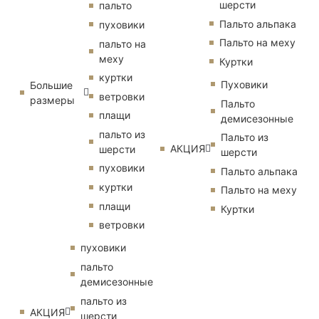
шерсти
пальто
Пальто альпака
пуховики
Пальто на меху
пальто на
меху
Куртки
куртки
Пуховики
Большие
ветровки
размеры
Пальто
плащи
демисезонные
пальто из
Пальто из
АКЦИЯ
шерсти
шерсти
пуховики
Пальто альпака
куртки
Пальто на меху
плащи
Куртки
ветровки
пуховики
пальто
демисезонные
пальто из
АКЦИЯ
шерсти