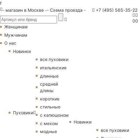
f
- магазин в Москве -
- Схема проезда -
+7 (495) 565-35-22
0
0
Женщинам
Мужчинам
О нас
Новинки
все пуховики
итальянские
длинные
средней
длины
короткие
стильные
Пуховики
с капюшоном
Новинки
с мехом
все пуховики
модные