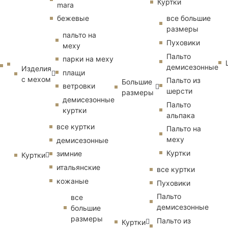
Куртки
mara
бежевые
все большие
размеры
пальто на
Пуховики
меху
Пальто
парки на меху
демисезонные
Изделия
плащи
с мехом
Пальто из
Большие
ветровки
шерсти
размеры
демисезонные
Пальто
куртки
альпака
все куртки
Пальто на
меху
демисезонные
Куртки
зимние
Куртки
итальянские
все куртки
кожаные
Пуховики
Пальто
все
демисезонные
большие
размеры
Пальто из
Куртки