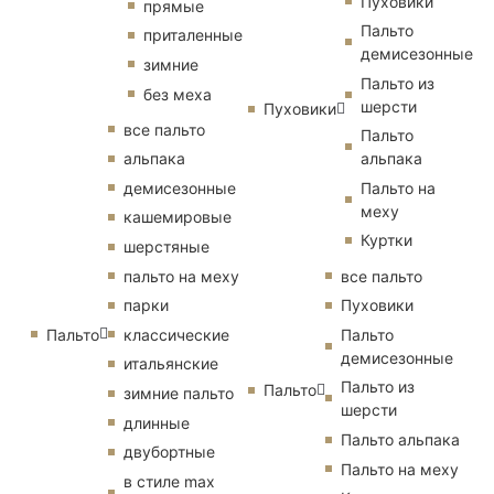
Пуховики
прямые
Пальто
приталенные
демисезонные
зимние
Пальто из
без меха
шерсти
Пуховики
все пальто
Пальто
альпака
альпака
демисезонные
Пальто на
меху
кашемировые
Куртки
шерстяные
пальто на меху
все пальто
парки
Пуховики
Пальто
классические
Пальто
демисезонные
итальянские
Пальто из
Пальто
зимние пальто
шерсти
длинные
Пальто альпака
двубортные
Пальто на меху
в стиле max