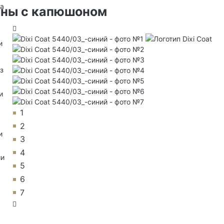
на
сны с капюшоном
и
з
и
1
2
и
3
4
ии
5
6
7