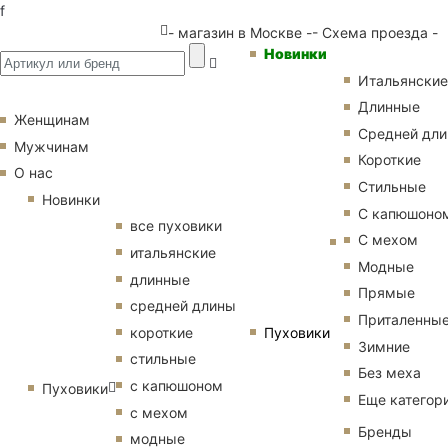
f
- магазин в Москве -
- Схема проезда -
Новинки
Итальянские
Длинные
Женщинам
Средней дл
Мужчинам
Короткие
О нас
Стильные
Новинки
С капюшоно
все пуховики
С мехом
итальянские
Модные
длинные
Прямые
средней длины
Приталенны
Пуховики
короткие
Зимние
стильные
Без меха
с капюшоном
Пуховики
Еще категор
с мехом
Бренды
модные