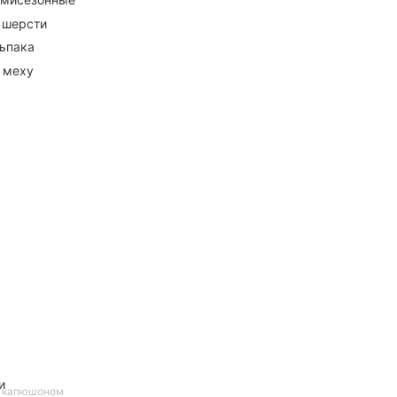
 шерсти
ьпака
 меху
и
с капюшоном