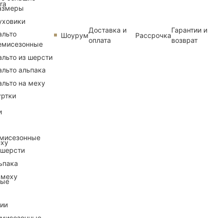
ra
азмеры
уховики
Доставка и
Гарантии и
альто
Шоурум
Рассрочка
оплата
возврат
емисезонные
альто из шерсти
альто альпака
альто на меху
уртки
и
емисезонные
еху
 шерсти
ьпака
 меху
ные
рии
емисезонные