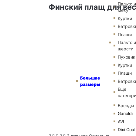
Пальто 
Финский плащ для ве
меху
Куртки
Ветровк
Плащи
Пальто и
шерсти
Пуховик
Куртки
Плащи
Большие
Ветровк
размеры
Еще
категор
Бренды
Garioldi
AVI
Dixi Coat
3 отзывов
Описание