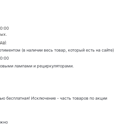
20:00
ных.
зда
)
иментом (в наличии весь товар, который есть на сайте)
20:00
товыми лампами и рециркуляторами.
ю бесплатная! Исключение - часть товаров по акции
ужно