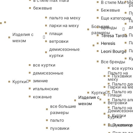
в стиле max mara
В стиле Max Ma
р
бежевые
Бежевые
П
пальто на меху
Еще категории
П
парки на меху
Большие
д
Бренды
размеры
плащи
Изделия с
П
Teresa Tardia
мехом
ветровки
П
Heresis
демисезонные
П
Leoni Bourge
куртки
К
Все бренды
все куртки
все куртк
Пальто на
демисезонные
Пуховики
меху
зимние
Куртки
Пальто д
Парки на м
итальянские
Пальто из
Куртки
Плащи
кожаные
Изделия с
Пальто ал
Ветровки
мехом
все большие
Пальто на
Демисезон
размеры
Куртки
куртки
пальто
Еще катего
Пуховики
пуховики
Пальто д