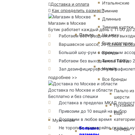
Итальянские
Доставка и оплата
Как определить размер?
Зимние
Длинные
Магазин в Москве
Зимние куртки
Бутик работает каждый день с 11:00 до 
Пальто
На меху
Работаем все праздники без выход
Еще категории
Варшавское шоссе, 26
(
схема прое
Большой шоу-рум с огромным ассорт
Бренды
Teresa Tardia
Работаем без выходных с 11:00 до 
Heresis
Зал дезинфицируерся ультрафиоле
подробнее >>
Все бренды
Доставка по Москве и области
Пальто из
Бесплатно и без спешки
шерсти
Доставка в пределах МКАД полность
Пуховики
Привозим до 10 вещей на выбор
Еще
Доставим в любое время
категории
Мужчинам
Не торопим: примеряйте сколько н
Большие
Бренды
размеры