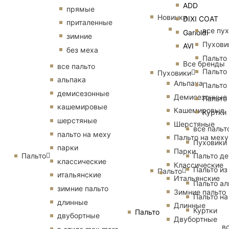
ADD
прямые
Новинки
DIXI COAT
приталенные
все пу
Garioldi
зимние
Пухови
AVI
без меха
Пальто
Все бренды
все пальто
Пальто
Пуховики
альпака
Альпака
Пальто
демисезонные
Демисезонные
Пальто
кашемировые
Кашемировые
Куртки
шерстяные
Шерстяные
все пальт
пальто на меху
Пальто на меху
Пуховики
парки
Парки
Пальто
Пальто д
классические
Классические
Пальто из
Пальто
итальянские
Итальянские
Пальто ал
зимние пальто
Зимние пальто
Пальто на
длинные
Длинные
Куртки
Пальто
двубортные
Двубортные
в