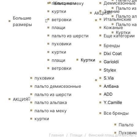
Женщинам
Демисезонные
пальто на меху
Пальто из
Зимние
куртки
АКЦИЯ
Пальто ал
Большие
Итальянские
ветровки
размеры
Пальто на
Кожаные
плащи
Куртки
Еще категории
пальто из шерсти
пуховики
Бренды
куртки
Dixi Coat
Куртки
плащи
Garioldi
ветровки
Stylex
S.Via
пуховики
Албана
пальто демисезонные
ADD
пальто из шерсти
АКЦИЯ
Y.Camille
пальто альпака
пальто на меху
Все бренды
куртки
Пальто
Пуховик
Главная
Плащи
Финский плащ для весны 