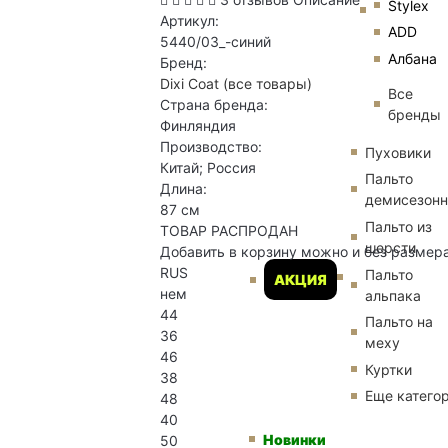
Stylex
Артикул:
ADD
5440/03_-синий
Албана
Бренд:
Dixi Coat
(все товары)
Все
Страна бренда:
бренды
Финляндия
Производство:
Пуховики
Китай; Россия
Пальто
Длина:
демисезон
87 см
Пальто из
ТОВАР РАСПРОДАН
шерсти
Добавить в корзину можно и без размер
RUS
Пальто
АКЦИЯ
нем
альпака
44
Пальто на
36
меху
46
Куртки
38
Еще катего
48
40
Новинки
50