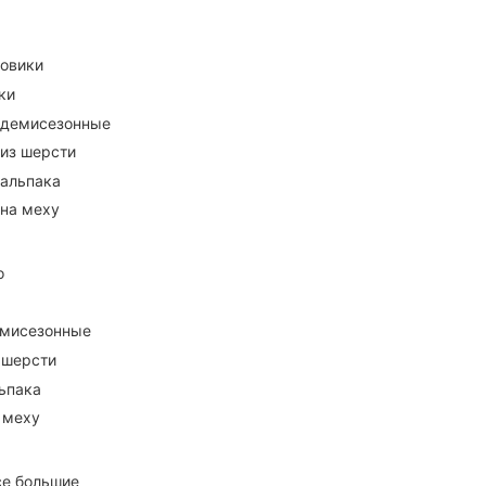
ховики
ки
 демисезонные
 из шерсти
 альпака
 на меху
о
емисезонные
 шерсти
ьпака
 меху
се большие