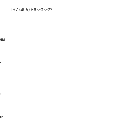
+7 (495) 565-35-22
ины
м
е
ии