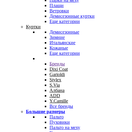
Парки на меху
Плащи
Ветровки
Демисезонные куртки
Еще категории
Куртки
Демисезонные
Зимние
Итальянские
Кожаные
Еще категории
Бренды
Dixi Coat
Garioldi
Stylex
S.Via
Албана
ADD
Y.Camille
Все бренды
Большие размеры
Пальто
Пуховики
Пальто на меху