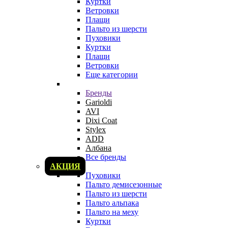
Куртки
Ветровки
Плащи
Пальто из шерсти
Пуховики
Куртки
Плащи
Ветровки
Еще категории
Бренды
Garioldi
AVI
Dixi Coat
Stylex
ADD
Албана
Все бренды
АКЦИЯ
Пуховики
Пальто демисезонные
Пальто из шерсти
Пальто альпака
Пальто на меху
Куртки