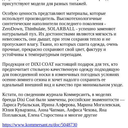
присутствуют модели для разных типажей.
Особую ценность представляют материалы, которые
использует производитель. Высокотехнологичные
синтетические наполнители последнего поколения -
ZeroDown, Thinthulate, SOLARBALL - успешно заменяют
натуральный пух. Их достоинствами являются мягкость и
невесомость, они дышат, при этом сохраняя тепло и не
пропускают влагу. Ткани, из которых сшита одежда, очень
прочные, прекрасно сохраняют свой цвет, фактуру и
устойчивы к температурным перепадам.
Продукция от DIXI COAT настоящий подарок для тех, кто
предпочитает стильную качественную одежду подходящую
для повседневной носки в изменчивых погодных условиях
осенне-зимнего сезона и хочет надолго сохранить ее
идеальный внешний вид и качество при минимальном уходе.
Кстати, по сведениям журнала Коммерсантъ, в моделях
бренда Dixi Coat были замечены, российские знаменитости —
Лариса Рубальская, Ирина Алферова, Марина Могилевская,
Юлия Куварзина, Анна Чапман, Анфиса Чехова, Яна
Поплавская, Елена Старостина и многие другие
https://www.kommersant.ru/doc/5048730