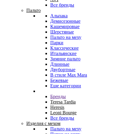
Все бренды
Пальто
Альпака
Демисезонные
Кашемировые
Шерстяные
Пальто на меху
Парки
Классические
Итальянские
Зимние пальто
Длинные
Двубортные
В стиле Max Mara
Бежевые
Еще категории
Бренды
Teresa Tardia
Heresis
Leoni Bourge
Все бренды
Изделия с мехом
Пальто на меху