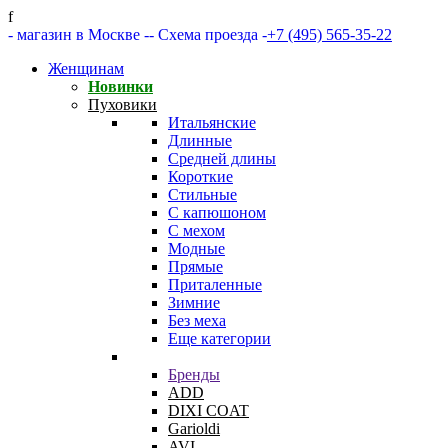
f
- магазин в Москве -
- Схема проезда -
+7 (495) 565-35-22
Женщинам
Новинки
Пуховики
Итальянские
Длинные
Средней длины
Короткие
Стильные
С капюшоном
С мехом
Модные
Прямые
Приталенные
Зимние
Без меха
Еще категории
Бренды
ADD
DIXI COAT
Garioldi
AVI