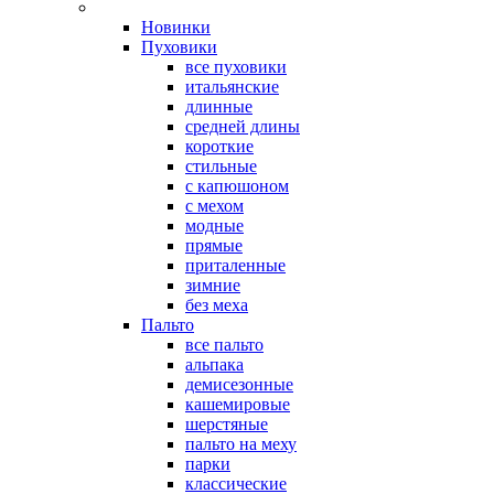
Новинки
Пуховики
все пуховики
итальянские
длинные
средней длины
короткие
стильные
с капюшоном
с мехом
модные
прямые
приталенные
зимние
без меха
Пальто
все пальто
альпака
демисезонные
кашемировые
шерстяные
пальто на меху
парки
классические