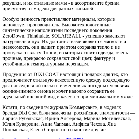
девушки, и их стильные мамы - в ассортименте бренда
присутствуют модели для разных типажей.
Особую ценность представляют материалы, которые
использует производитель. Высокотехнологичные
синтетические наполнители последнего поколения -
ZeroDown, Thinthulate, SOLARBALL - успешно заменяют
натуральный пух. Их достоинствами являются мягкость и
невесомость, они дышат, при этом сохраняя тепло и не
пропускают влагу. Ткани, из которых сшита одежда, очень
прочные, прекрасно сохраняют свой цвет, фактуру и
устойчивы к температурным перепадам.
Продукция от DIXI COAT настоящий подарок для тех, кто
предпочитает стильную качественную одежду подходящую
для повседневной носки в изменчивых погодных условиях
осенне-зимнего сезона и хочет надолго сохранить ее
идеальный внешний вид и качество при минимальном уходе.
Кстати, по сведениям журнала Коммерсантъ, в моделях
бренда Dixi Coat были замечены, российские знаменитости —
Лариса Рубальская, Ирина Алферова, Марина Могилевская,
Юлия Куварзина, Анна Чапман, Анфиса Чехова, Яна
Поплавская, Елена Старостина и многие другие