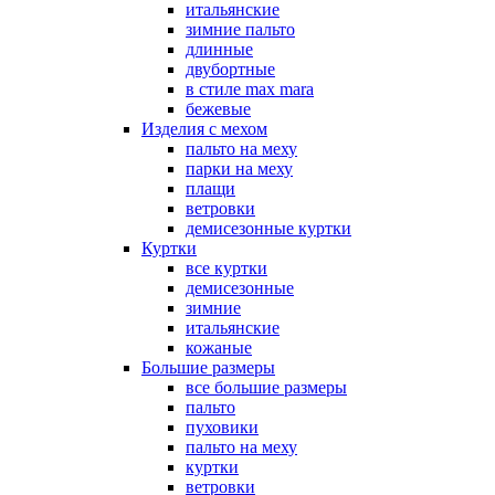
итальянские
зимние пальто
длинные
двубортные
в стиле max mara
бежевые
Изделия с мехом
пальто на меху
парки на меху
плащи
ветровки
демисезонные куртки
Куртки
все куртки
демисезонные
зимние
итальянские
кожаные
Большие размеры
все большие размеры
пальто
пуховики
пальто на меху
куртки
ветровки