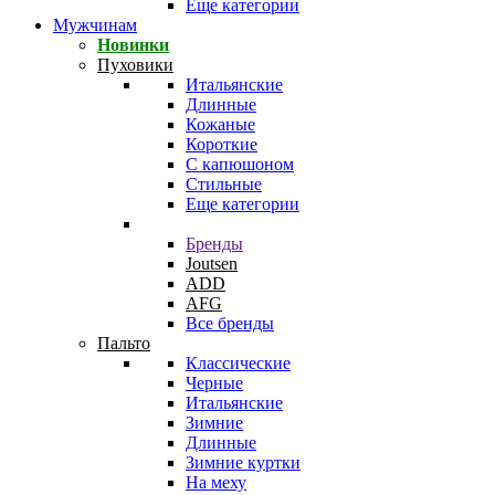
Еще категории
Мужчинам
Новинки
Пуховики
Итальянские
Длинные
Кожаные
Короткие
С капюшоном
Стильные
Еще категории
Бренды
Joutsen
ADD
AFG
Все бренды
Пальто
Классические
Черные
Итальянские
Зимние
Длинные
Зимние куртки
На меху