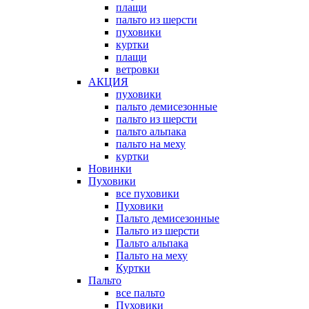
плащи
пальто из шерсти
пуховики
куртки
плащи
ветровки
АКЦИЯ
пуховики
пальто демисезонные
пальто из шерсти
пальто альпака
пальто на меху
куртки
Новинки
Пуховики
все пуховики
Пуховики
Пальто демисезонные
Пальто из шерсти
Пальто альпака
Пальто на меху
Куртки
Пальто
все пальто
Пуховики