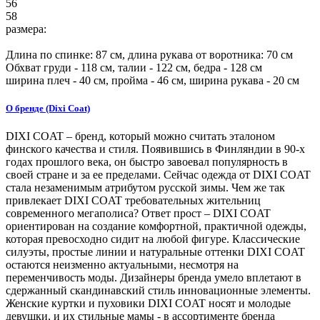
56
58
размера:
Длина по спинке:
87
см, длина рукава от воротника: 70 см
Обхват груди -
118
см, талии -
122
см, бедра -
128
см
ширина плеч -
40
см, пройма -
46
см, ширина рукава -
20
см
О бренде (Dixi Coat)
DIXI COAT – бренд, который можно считать эталоном
финского качества и стиля. Появившись в Финляндии в 90-х
годах прошлого века, он быстро завоевал популярность в
своей стране и за ее пределами. Сейчас одежда от DIXI COAT
стала незаменимым атрибутом русской зимы. Чем же так
привлекает DIXI COAT требовательных жительниц
современного мегаполиса? Ответ прост – DIXI COAT
ориентирован на создание комфортной, практичной одежды,
которая превосходно сидит на любой фигуре. Классические
силуэты, простые линии и натуральные оттенки DIXI COAT
остаются неизменно актуальными, несмотря на
переменчивость моды. Дизайнеры бренда умело вплетают в
сдержанный скандинавский стиль инновационные элементы.
Женские куртки и пуховики DIXI COAT носят и молодые
девушки, и их стильные мамы - в ассортименте бренда