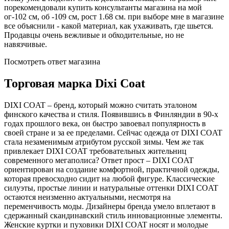
порекомендовали купить консультанты магазина на мой
ог-102 см, об -109 см, рост 1.68 см. при выборе мне в магазине
все объяснили - какой материал, как ухаживать, где шьется.
Продавцы очень вежливые и обходительные, но не
навязчивые.
Посмотреть ответ магазина
Торговая марка Dixi Coat
DIXI COAT – бренд, который можно считать эталоном
финского качества и стиля. Появившись в Финляндии в 90-х
годах прошлого века, он быстро завоевал популярность в
своей стране и за ее пределами. Сейчас одежда от DIXI COAT
стала незаменимым атрибутом русской зимы. Чем же так
привлекает DIXI COAT требовательных жительниц
современного мегаполиса? Ответ прост – DIXI COAT
ориентирован на создание комфортной, практичной одежды,
которая превосходно сидит на любой фигуре. Классические
силуэты, простые линии и натуральные оттенки DIXI COAT
остаются неизменно актуальными, несмотря на
переменчивость моды. Дизайнеры бренда умело вплетают в
сдержанный скандинавский стиль инновационные элементы.
Женские куртки и пуховики DIXI COAT носят и молодые