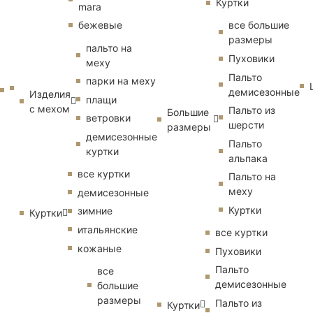
Куртки
mara
бежевые
все большие
размеры
пальто на
Пуховики
меху
Пальто
парки на меху
демисезонные
Изделия
плащи
с мехом
Пальто из
Большие
ветровки
шерсти
размеры
демисезонные
Пальто
куртки
альпака
все куртки
Пальто на
меху
демисезонные
Куртки
зимние
Куртки
итальянские
все куртки
кожаные
Пуховики
Пальто
все
демисезонные
большие
размеры
Пальто из
Куртки