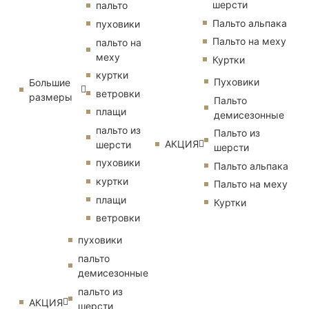
шерсти
пальто
Пальто альпака
пуховики
Пальто на меху
пальто на
меху
Куртки
куртки
Пуховики
Большие
ветровки
размеры
Пальто
плащи
демисезонные
пальто из
Пальто из
АКЦИЯ
шерсти
шерсти
пуховики
Пальто альпака
куртки
Пальто на меху
плащи
Куртки
ветровки
пуховики
пальто
демисезонные
пальто из
АКЦИЯ
шерсти