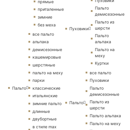
Пуховики
прямые
Пальто
приталенные
демисезонные
зимние
Пальто из
без меха
шерсти
Пуховики
все пальто
Пальто
альпака
альпака
демисезонные
Пальто на
меху
кашемировые
Куртки
шерстяные
пальто на меху
все пальто
парки
Пуховики
Пальто
классические
Пальто
демисезонные
итальянские
Пальто из
Пальто
зимние пальто
шерсти
длинные
Пальто альпака
двубортные
Пальто на меху
в стиле max