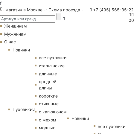
f
- магазин в Москве -
- Схема проезда -
+7 (495) 565-35-22
0
0
Женщинам
Мужчинам
О нас
Новинки
все пуховики
итальянские
длинные
средней
длины
короткие
стильные
Пуховики
с капюшоном
Новинки
с мехом
все пуховики
модные