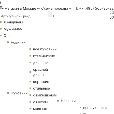
f
- магазин в Москве -
- Схема проезда -
+7 (495) 565-35-22
0
0
Женщинам
Мужчинам
О нас
Новинки
все пуховики
итальянские
длинные
средней
длины
короткие
стильные
Пуховики
с капюшоном
Новинки
с мехом
все пуховики
модные