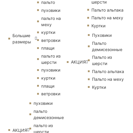
шерсти
пальто
Пальто альпака
пуховики
Пальто на меху
пальто на
меху
Куртки
куртки
Пуховики
Большие
ветровки
размеры
Пальто
плащи
демисезонные
пальто из
Пальто из
АКЦИЯ
шерсти
шерсти
пуховики
Пальто альпака
куртки
Пальто на меху
плащи
Куртки
ветровки
пуховики
пальто
демисезонные
пальто из
АКЦИЯ
шерсти