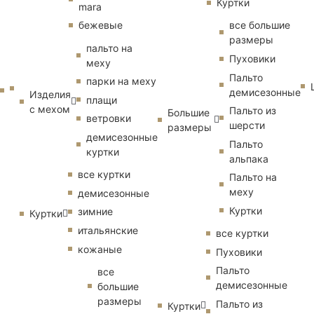
Куртки
mara
бежевые
все большие
размеры
пальто на
Пуховики
меху
Пальто
парки на меху
демисезонные
Изделия
плащи
с мехом
Пальто из
Большие
ветровки
шерсти
размеры
демисезонные
Пальто
куртки
альпака
все куртки
Пальто на
меху
демисезонные
Куртки
зимние
Куртки
итальянские
все куртки
кожаные
Пуховики
Пальто
все
демисезонные
большие
размеры
Пальто из
Куртки