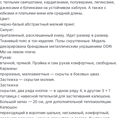
с теплыми свитшотами, кардиганами, полуверами, легинсами,
джинсами и ботинками на устойчивом каблуке. А также с
юбками и платьями мини или средней длины.
Цвет:
черно-белый абстрактный мелкий принт.
Силуэт:
приталенный, расклешенный книзу. Идет размер в размер.
Тканевый пояс в тон изделия. Полы скругленные. Модель
декорирована брендовым металлическим украшением ODRI
Mio на левом плече.
Рукав:
втачной, прямой. Пройма и сам рукав комфортные, свободные.
Карманы:
прорезные, малозаметные — скрыты в боковых швах.
Застежка — скрытая молния.
Застежка:
скрытая, два ряда кнопок — в одном ряду 4, в другом 3 + 1
пуговица с навесной петелькой для застегивания капюшона.
Большой запах — 20 см, для дополнительной теплоизоляции.
Капюшон:
переходящий в воротник-шальке, несъемный, комфортный,