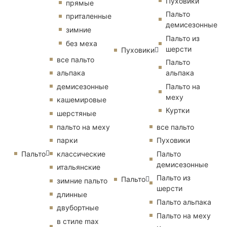
Пуховики
прямые
Пальто
приталенные
демисезонные
зимние
Пальто из
без меха
шерсти
Пуховики
все пальто
Пальто
альпака
альпака
демисезонные
Пальто на
меху
кашемировые
Куртки
шерстяные
пальто на меху
все пальто
парки
Пуховики
Пальто
классические
Пальто
демисезонные
итальянские
Пальто из
Пальто
зимние пальто
шерсти
длинные
Пальто альпака
двубортные
Пальто на меху
в стиле max