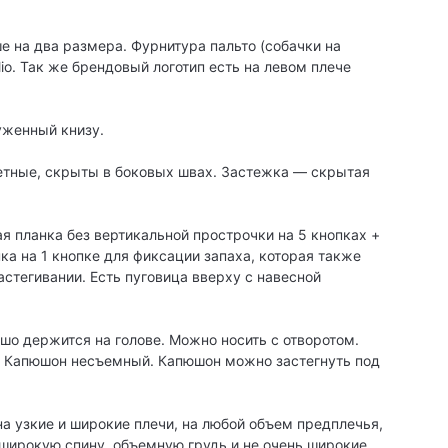
е на два размера. Фурнитура пальто (собачки на
o. Так же брендовый логотип есть на левом плече
уженный книзу.
етные, скрыты в боковых швах. Застежка — скрытая
я планка без вертикальной прострочки на 5 кнопках +
а на 1 кнопке для фиксации запаха, которая также
стегивании. Есть пуговица вверху с навесной
шо держится на голове. Можно носить с отворотом.
и. Капюшон несъемный. Капюшон можно застегнуть под
на узкие и широкие плечи, на любой объем предплечья,
 широкую спину, объемную грудь и не очень широкие