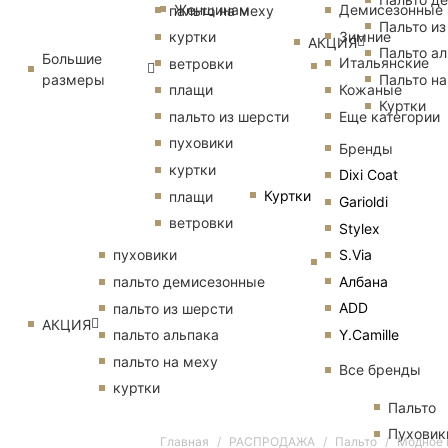
Женщинам
Демисезонные
пальто на меху
Пальто из
Зимние
куртки
АКЦИЯ
Пальто ал
Большие
Итальянские
ветровки
размеры
Пальто на
Кожаные
плащи
Куртки
Еще категории
пальто из шерсти
пуховики
Бренды
куртки
Dixi Coat
Куртки
плащи
Garioldi
ветровки
Stylex
S.Via
пуховики
Албана
пальто демисезонные
ADD
пальто из шерсти
АКЦИЯ
Y.Camille
пальто альпака
пальто на меху
Все бренды
куртки
Пальто
Пуховик
Главная
РАСПРОДАЖА
Пальто
Модное 