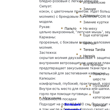
бледно-розовый с легким глянцем.
Итальянские
Силуэт:
Зимние
кокон, с цветочным принтом. Идет больш
Длинные
молниях) с брендовым логотипом ODRI Mi
модели.
Зимние куртки
Рукав:
Пальто
На меху
цельно выкроенный, "летучая мышь", за
Еще категории
Карманы:
прорезные, с боковым входом, малозам
Бренды
молния.
Teresa Tardia
Застежка:
Heresis
скрытая молния двухзамковая + защитна
внутренняя ветрозащитная широкая планк
Все бренды
предотвращает закусывание ткани при за
петелькой для застегивания капюшона.
Пальто из
Капюшон:
шерсти
комфортный, глубокий, практичный, хоро
Пуховики
Внутри есть место для платка или шапк
Еще
горло при помощи пуговицы.
категории
Мужчинам
Особенности посадки
Подходит на рост 164-180 см. Подходит 
Большие
Бренды
в том числе и большой. Хорошо сядет на
размеры