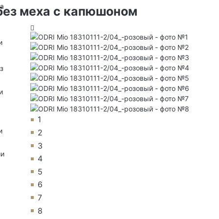
на
без меха с капюшоном
и
з
и
1
и
2
3
ии
4
5
6
7
8