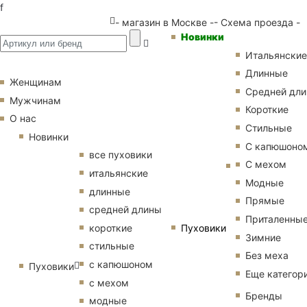
f
- магазин в Москве -
- Схема проезда -
Новинки
Итальянские
Длинные
Женщинам
Средней дл
Мужчинам
Короткие
О нас
Стильные
Новинки
С капюшоно
все пуховики
С мехом
итальянские
Модные
длинные
Прямые
средней длины
Приталенны
Пуховики
короткие
Зимние
стильные
Без меха
с капюшоном
Пуховики
Еще категор
с мехом
Бренды
модные