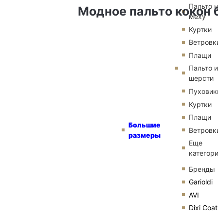
Пальто 
Модное пальто кокон 
меху
Куртки
Ветровк
Плащи
Пальто и
шерсти
Пуховик
Куртки
Плащи
Большие
Ветровк
размеры
Еще
категор
Бренды
Garioldi
AVI
Dixi Coat