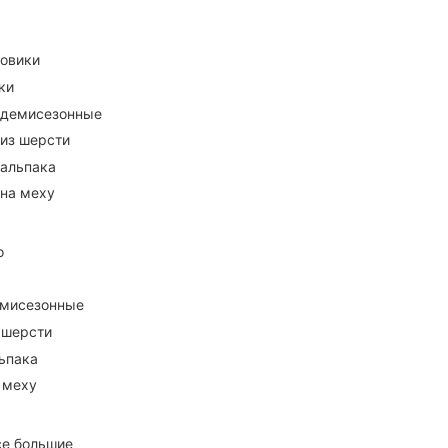
ховики
ки
 демисезонные
 из шерсти
 альпака
 на меху
о
емисезонные
 шерсти
ьпака
 меху
се большие