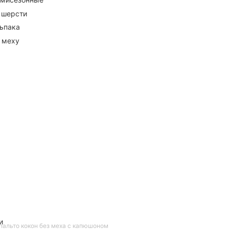
 шерсти
ьпака
 меху
и
пальто кокон без меха с капюшоном