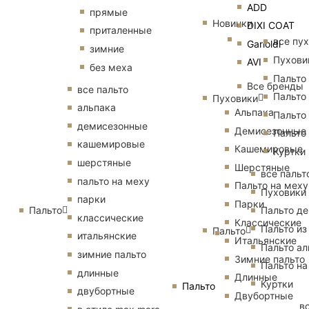
ADD
прямые
Новинки
DIXI COAT
приталенные
все пу
Garioldi
зимние
Пухови
AVI
без меха
Пальто
Все бренды
все пальто
Пальто
Пуховики
альпака
Альпака
Пальто
демисезонные
Демисезонные
Пальто
кашемировые
Кашемировые
Куртки
шерстяные
Шерстяные
все пальт
пальто на меху
Пальто на меху
Пуховики
парки
Парки
Пальто
Пальто д
классические
Классические
Пальто из
Пальто
итальянские
Итальянские
Пальто ал
зимние пальто
Зимние пальто
Пальто на
длинные
Длинные
Куртки
Пальто
двубортные
Двубортные
в