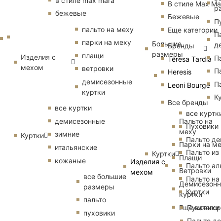
в стиле max mara
В стиле Max Ma
р
бежевые
Бежевые
П
пальто на меху
Еще категории
П
парки на меху
Большие
д
Бренды
размеры
плащи
Изделия с
П
Teresa Tardia
мехом
ветровки
П
Heresis
демисезонные
П
Leoni Bourge
куртки
К
Все бренды
все куртки
все куртк
Пальто на
демисезонные
Пуховики
меху
зимние
Куртки
Пальто д
Парки на м
итальянские
Пальто из
Куртки
Плащи
кожаные
Изделия с
Пальто ал
Ветровки
мехом
все большие
Пальто на
Демисезон
размеры
Куртки
куртки
пальто
Еще катего
Пуховики
пуховики
Пальто д