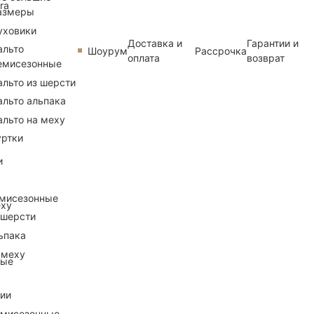
ra
азмеры
уховики
Доставка и
Гарантии и
альто
Шоурум
Рассрочка
оплата
возврат
емисезонные
альто из шерсти
альто альпака
альто на меху
уртки
и
емисезонные
еху
 шерсти
ьпака
 меху
ные
рии
емисезонные