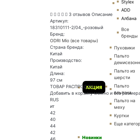
Stylex
ADD
3 отзывов
Описание
Албана
Артикул:
18310111-2/04_-розовый
Все
Бренд:
бренды
ODRI Mio
(все товары)
Страна бренда:
Пуховики
Китай
Пальто
Производство:
демисезон
Китай
Пальто из
Длина:
шерсти
97 см
Пальто
ТОВАР РАСПРОДАН
АКЦИЯ
альпака
Добавить в корзину можно и без размер
RUS
Пальто на
ит
меху
42
Куртки
40
Еще катего
44
42
Новинки
46