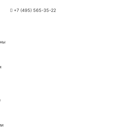
+7 (495) 565-35-22
ины
м
е
ии