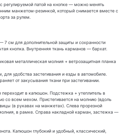
 с регулируемой патой на кнопке — можно менять
нним манжетом-резинкой, который снимается вместе с
орта за рулем.
— 7 см для дополнительной защиты и сохранности
ая кнопка. Внутренняя ткань карманов — бархат.
мковая металлическая молния + ветрозащитная планка
м, для удобства застегивания и езды в автомобиле.
раняет от закусывания ткани при застегивании.
я переходит в капюшон. Подстежка + утеплитель в
ю со всем мехом. Пристегивается на молнию (вдоль
овицы (в рукавах на манжетах). Слева прорезной
олния, в рамке. Справа накладной карман, застежка —
 енота. Капюшон глубокий и удобный, классический,