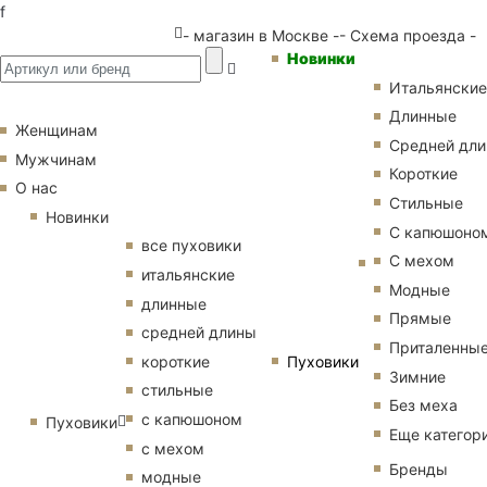
f
- магазин в Москве -
- Схема проезда -
Новинки
Итальянские
Длинные
Женщинам
Средней дл
Мужчинам
Короткие
О нас
Стильные
Новинки
С капюшоно
все пуховики
С мехом
итальянские
Модные
длинные
Прямые
средней длины
Приталенны
Пуховики
короткие
Зимние
стильные
Без меха
с капюшоном
Пуховики
Еще категор
с мехом
Бренды
модные