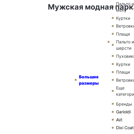
Пальто 
Мужская модная парк
меху
Куртки
Ветровк
Плащи
Пальто и
шерсти
Пуховик
Куртки
Плащи
Большие
Ветровк
размеры
Еще
категор
Бренды
Garioldi
AVI
Dixi Coat