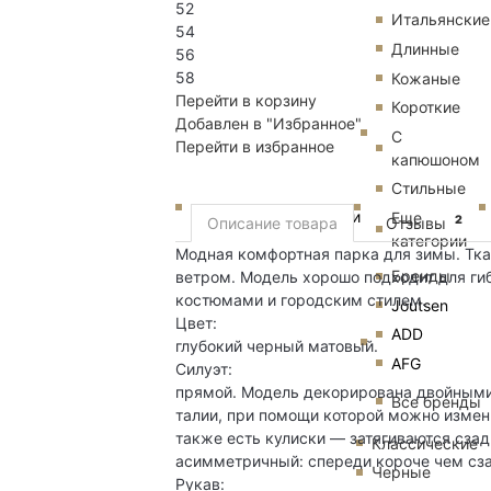
52
Итальянские
54
Длинные
56
58
Кожаные
Перейти в корзину
Короткие
Добавлен в "Избранное"
С
Перейти в избранное
капюшоном
Стильные
Пуховики
Еще
2
Описание товара
Отзывы
категории
Модная комфортная парка для зимы. Тка
Бренды
ветром. Модель хорошо подходит для ги
костюмами и городским стилем.
Joutsen
Цвет:
ADD
глубокий черный матовый.
AFG
Силуэт:
прямой. Модель декорирована двойными 
Все бренды
талии, при помощи которой можно измен
также есть кулиски — затягиваются сзад
Классические
асимметричный: спереди короче чем сза
Черные
Рукав: