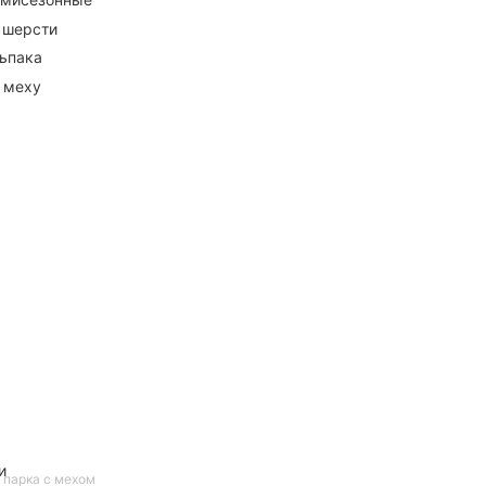
 шерсти
ьпака
 меху
и
парка с мехом