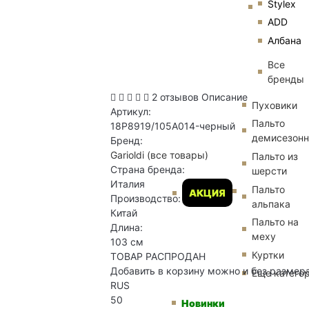
Stylex
ADD
Албана
Все
бренды
2 отзывов
Описание
Пуховики
Артикул:
Пальто
18P8919/105A014-черный
демисезон
Бренд:
Garioldi
(все товары)
Пальто из
Страна бренда:
шерсти
Италия
Пальто
АКЦИЯ
Производство:
альпака
Китай
Пальто на
Длина:
меху
103 см
Куртки
ТОВАР РАСПРОДАН
Добавить в корзину можно и без размер
Еще катего
RUS
50
Новинки