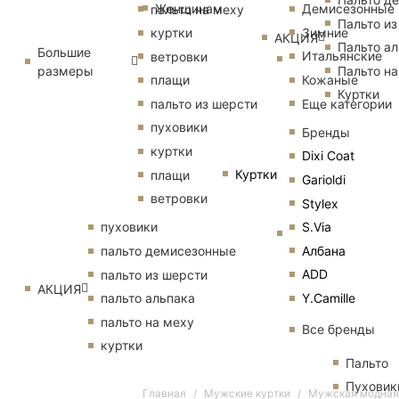
Женщинам
Демисезонные
пальто на меху
Пальто из
Зимние
куртки
АКЦИЯ
Пальто ал
Большие
Итальянские
ветровки
размеры
Пальто на
Кожаные
плащи
Куртки
Еще категории
пальто из шерсти
пуховики
Бренды
куртки
Dixi Coat
Куртки
плащи
Garioldi
ветровки
Stylex
S.Via
пуховики
Албана
пальто демисезонные
ADD
пальто из шерсти
АКЦИЯ
Y.Camille
пальто альпака
пальто на меху
Все бренды
куртки
Пальто
Пуховик
Главная
Мужские куртки
Мужская модная 