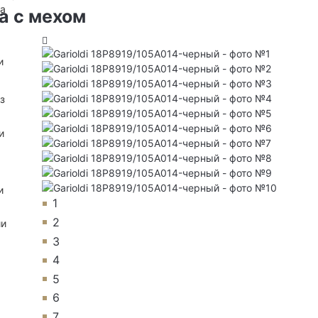
на
а с мехом
и
з
и
и
1
2
ии
3
4
5
6
7