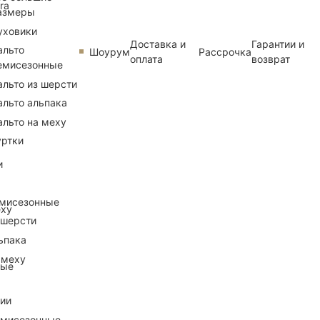
ra
азмеры
уховики
Доставка и
Гарантии и
альто
Шоурум
Рассрочка
оплата
возврат
емисезонные
альто из шерсти
альто альпака
альто на меху
уртки
и
емисезонные
еху
 шерсти
ьпака
 меху
ные
рии
емисезонные