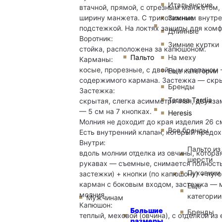
Итальянские
втачной, прямой, с отрезным манжетом,
ширину манжета. С трикотажным внутре
Зимние
подстежкой. На локтях защипы для комф
Длинные
Воротник:
Зимние куртки
стойка, расположена за капюшоном.
Пальто
На меху
Карманы:
косые, прорезные, с двойным клапаном 
Еще категории
содержимого кармана. Застежка — скрыт
Бренды
Застежка:
Teresa Tardia
скрытая, слегка асимметричная, двухза
— 5 см на 7 кнопках.
Heresis
Молния не доходит до края изделия 26 с
Все бренды
Есть внутренний клапан, который предох
Внутри:
Пальто из
вдоль молнии отделка из овчины, котора
шерсти
рукавах — съемные, снимается полность
Пуховики
застежки) + кнопки (по капюшону) + пуг
карман с боковым входом, застежка — м
Еще
молния.
категории
Мужчинам
Капюшон:
Большие
Бренды
теплый, меховой (овчина), с отделкой из
размеры