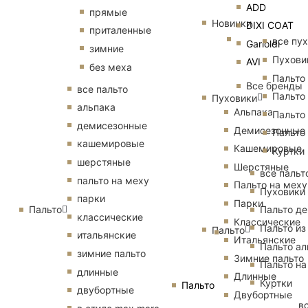
ADD
прямые
Новинки
DIXI COAT
приталенные
все пу
Garioldi
зимние
Пухови
AVI
без меха
Пальто
Все бренды
все пальто
Пальто
Пуховики
альпака
Альпака
Пальто
демисезонные
Демисезонные
Пальто
кашемировые
Кашемировые
Куртки
шерстяные
Шерстяные
все пальт
пальто на меху
Пальто на меху
Пуховики
парки
Парки
Пальто
Пальто д
классические
Классические
Пальто из
Пальто
итальянские
Итальянские
Пальто ал
зимние пальто
Зимние пальто
Пальто на
длинные
Длинные
Куртки
Пальто
двубортные
Двубортные
в