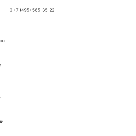
+7 (495) 565-35-22
ины
м
е
ии