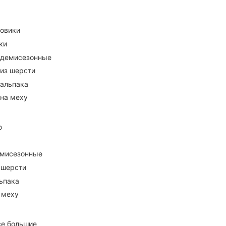
ховики
ки
 демисезонные
 из шерсти
 альпака
 на меху
о
емисезонные
 шерсти
ьпака
 меху
се большие