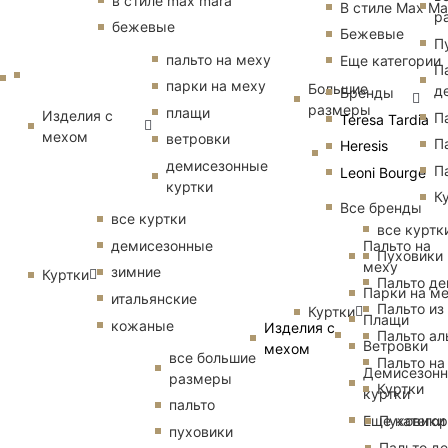
в стиле max mara
В стиле Max Ma
р
бежевые
Бежевые
П
пальто на меху
Еще категории
П
парки на меху
Большие
д
Бренды
размеры
плащи
Изделия с
П
Teresa Tardia
мехом
ветровки
П
Heresis
демисезонные
П
Leoni Bourge
куртки
К
Все бренды
все куртки
все куртк
Пальто на
демисезонные
Пуховики
меху
зимние
Куртки
Пальто д
Парки на м
итальянские
Пальто из
Куртки
Плащи
кожаные
Изделия с
Пальто ал
Ветровки
мехом
все большие
Пальто на
Демисезон
размеры
Куртки
куртки
пальто
Еще катего
Пуховики
пуховики
Пальто д