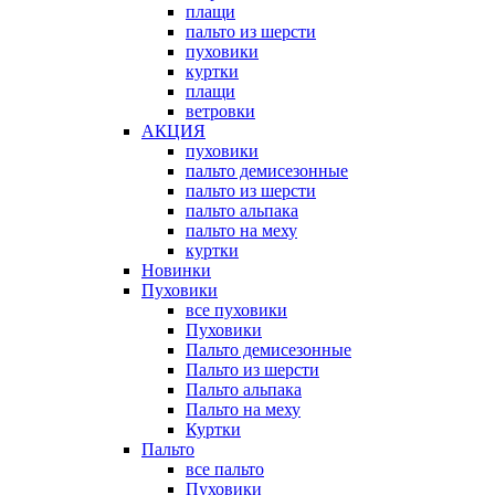
плащи
пальто из шерсти
пуховики
куртки
плащи
ветровки
АКЦИЯ
пуховики
пальто демисезонные
пальто из шерсти
пальто альпака
пальто на меху
куртки
Новинки
Пуховики
все пуховики
Пуховики
Пальто демисезонные
Пальто из шерсти
Пальто альпака
Пальто на меху
Куртки
Пальто
все пальто
Пуховики