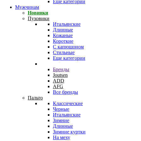
Еще категории
Мужчинам
Новинки
Пуховики
Итальянские
Длинные
Кожаные
Короткие
С капюшоном
Стильные
Еще категории
Бренды
Joutsen
ADD
AFG
Все бренды
Пальто
Классические
Черные
Итальянские
Зимние
Длинные
Зимние куртки
На меху