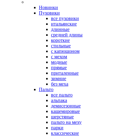
Новинки
Пуховики
все пуховики
итальянские
длинные
средней длины
короткие
стильные
с капюшоном
с мехом
модные
прямые
приталенные
зимние
без меха
Пальто
все пальто
альпака
демисезонные
кашемировые
шерстяные
пальто на меху
парки
классические