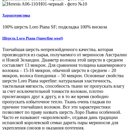
Характеристика
100% шерсть Loro Piana SF; подкладка 100% вискоза
Шерсть Loro Piana (Superfine wool)
Тончайшая шерсть непревзойденного качества, которая
производится из сырья, получаемого от мериносов Австралии
и Новой Зеландии. Диаметр волокна этой шерсти в среднем
составляет 13 микрон. Для сравнения толщина кашемирового
волокна – 15-16 микрон, обычной шерсти в среднем – 20
микрон, волоса блондинки – 50 микрон. Основные свойства
шерсти Loro Piana superfine: натуральная эластичность,
тактильная мягкость, способность ткани не пропускать влагу
за счет исключительной тонкости волокон, плотно
прилегающих друг к другу, и в то же время свободно
пропускать избыточное тепло. Ткань очень гладкая по
причине тончайших волокон. Все эти характеристики
позволяют по праву назвать шерсть Лоро Пьяна особенной.
Часто ее называют «королевской», отдавая дань традиции
испанской королевской семьи дарить пары мериносов для
укрепления союзов и оказания почтения.