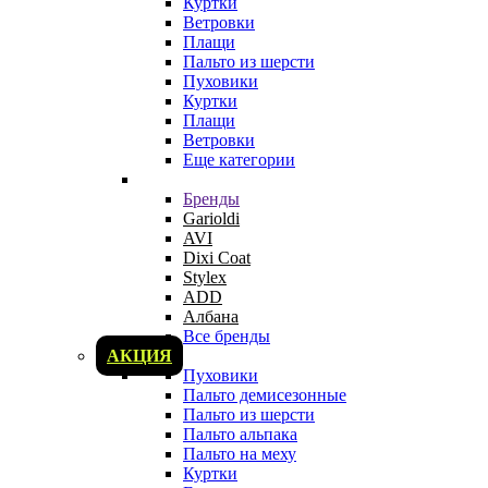
Куртки
Ветровки
Плащи
Пальто из шерсти
Пуховики
Куртки
Плащи
Ветровки
Еще категории
Бренды
Garioldi
AVI
Dixi Coat
Stylex
ADD
Албана
Все бренды
АКЦИЯ
Пуховики
Пальто демисезонные
Пальто из шерсти
Пальто альпака
Пальто на меху
Куртки