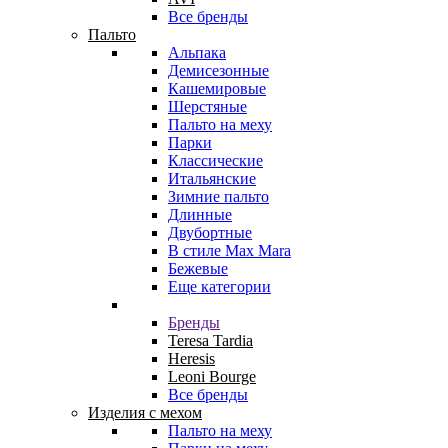
Все бренды
Пальто
Альпака
Демисезонные
Кашемировые
Шерстяные
Пальто на меху
Парки
Классические
Итальянские
Зимние пальто
Длинные
Двубортные
В стиле Max Mara
Бежевые
Еще категории
Бренды
Teresa Tardia
Heresis
Leoni Bourge
Все бренды
Изделия с мехом
Пальто на меху