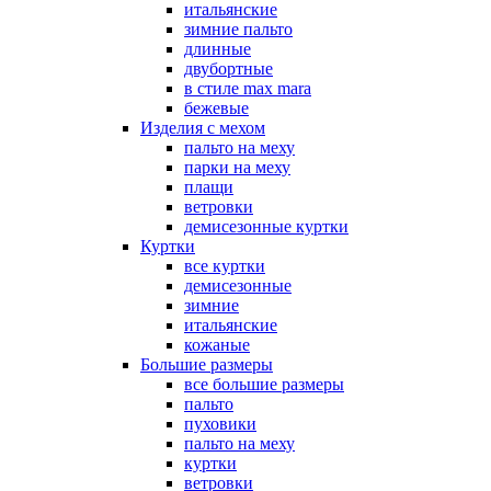
итальянские
зимние пальто
длинные
двубортные
в стиле max mara
бежевые
Изделия с мехом
пальто на меху
парки на меху
плащи
ветровки
демисезонные куртки
Куртки
все куртки
демисезонные
зимние
итальянские
кожаные
Большие размеры
все большие размеры
пальто
пуховики
пальто на меху
куртки
ветровки