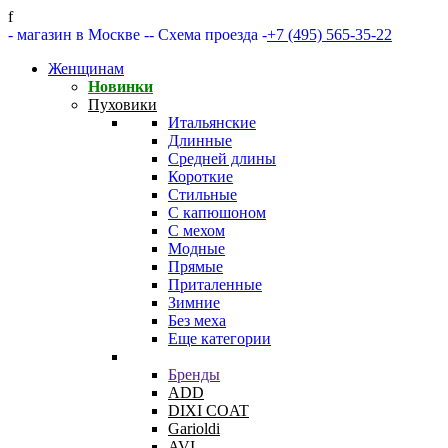
f
- магазин в Москве -
- Схема проезда -
+7 (495) 565-35-22
Женщинам
Новинки
Пуховики
Итальянские
Длинные
Средней длины
Короткие
Стильные
С капюшоном
С мехом
Модные
Прямые
Приталенные
Зимние
Без меха
Еще категории
Бренды
ADD
DIXI COAT
Garioldi
AVI