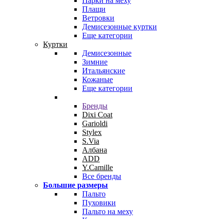
Парки на меху
Плащи
Ветровки
Демисезонные куртки
Еще категории
Куртки
Демисезонные
Зимние
Итальянские
Кожаные
Еще категории
Бренды
Dixi Coat
Garioldi
Stylex
S.Via
Албана
ADD
Y.Camille
Все бренды
Большие размеры
Пальто
Пуховики
Пальто на меху