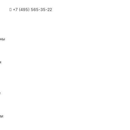
+7 (495) 565-35-22
ины
м
е
ии