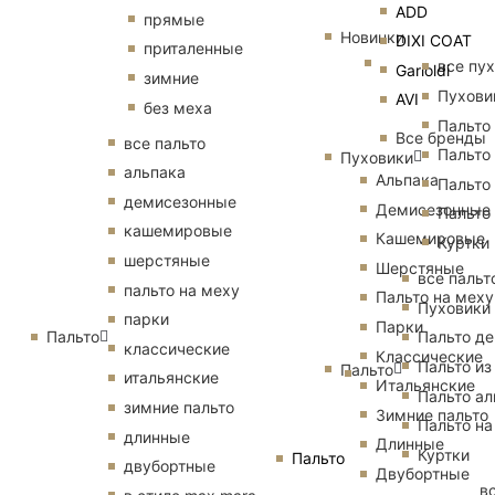
ADD
прямые
Новинки
DIXI COAT
приталенные
все пу
Garioldi
зимние
Пухови
AVI
без меха
Пальто
Все бренды
все пальто
Пальто
Пуховики
альпака
Альпака
Пальто
демисезонные
Демисезонные
Пальто
кашемировые
Кашемировые
Куртки
шерстяные
Шерстяные
все пальт
пальто на меху
Пальто на меху
Пуховики
парки
Парки
Пальто
Пальто д
классические
Классические
Пальто из
Пальто
итальянские
Итальянские
Пальто ал
зимние пальто
Зимние пальто
Пальто на
длинные
Длинные
Куртки
Пальто
двубортные
Двубортные
в