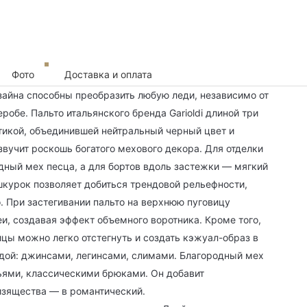
Фото
Доставка и оплата
зайна способны преобразить любую леди, независимо от
робе. Пальто итальянского бренда Garioldi длиной три
тикой, объединившей нейтральный черный цвет и
вучит роскошь богатого мехового декора. Для отделки
дный мех песца, а для бортов вдоль застежки — мягкий
шкурок позволяет добиться трендовой рельефности,
o. При застегивании пальто на верхнюю пуговицу
и, создавая эффект объемного воротника. Кроме того,
цы можно легко отстегнуть и создать кэжуал-образ в
дой: джинсами, легинсами, слимами. Благородный мех
тьями, классическими брюками. Он добавит
изящества — в романтический.