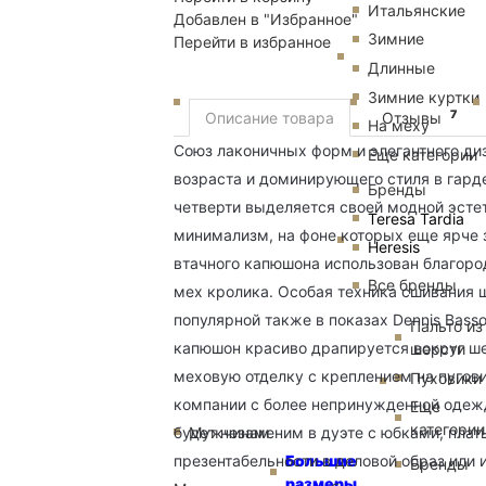
Итальянские
Добавлен в "Избранное"
Зимние
Перейти в избранное
Длинные
Зимние куртки
7
Описание товара
Отзывы
Пальто
На меху
Союз лаконичных форм и элегантного ди
Еще категории
возраста и доминирующего стиля в гарде
Бренды
четверти выделяется своей модной эсте
Teresa Tardia
минимализм, на фоне которых еще ярче з
Heresis
втачного капюшона использован благоро
Все бренды
мех кролика. Особая техника сшивания 
популярной также в показах Dennis Bass
Пальто из
капюшон красиво драпируется вокруг ше
шерсти
меховую отделку с креплением на пугови
Пуховики
компании с более непринужденной одеж
Еще
категории
Мужчинам
будет незаменим в дуэте с юбками, пла
Большие
презентабельности в деловой образ или 
Бренды
размеры