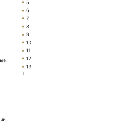
5
6
7
8
9
10
11
12
ные
13
рии