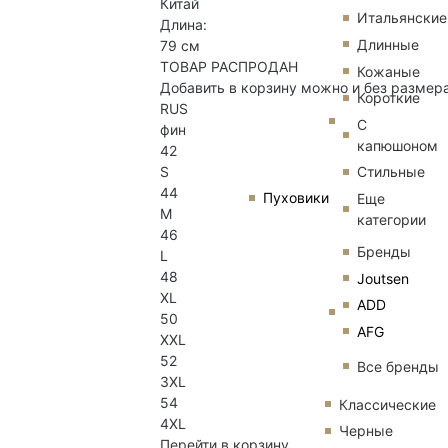
Китай
Итальянские
Длина:
Длинные
79 см
ТОВАР РАСПРОДАН
Кожаные
Добавить в корзину можно и без размер
Короткие
RUS
С
фин
капюшоном
42
Стильные
S
44
Пуховики
Еще
M
категории
46
Бренды
L
48
Joutsen
XL
ADD
50
AFG
XXL
52
Все бренды
3XL
54
Классические
4XL
Черные
Перейти в корзину