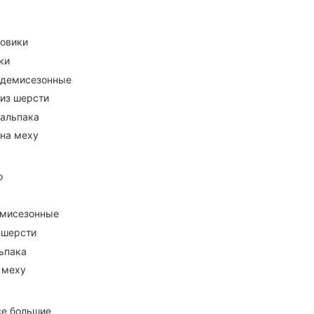
ховики
ки
 демисезонные
 из шерсти
 альпака
 на меху
о
емисезонные
 шерсти
ьпака
 меху
се большие