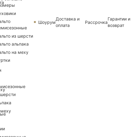
ra
азмеры
уховики
Доставка и
Гарантии и
альто
Шоурум
Рассрочка
оплата
возврат
емисезонные
альто из шерсти
альто альпака
альто на меху
уртки
и
емисезонные
еху
 шерсти
ьпака
 меху
ные
рии
емисезонные