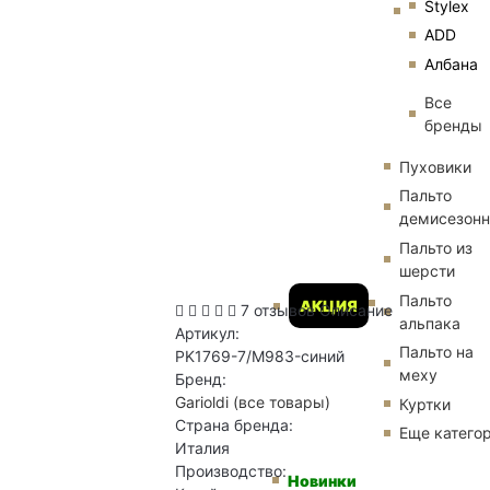
Stylex
ADD
Албана
Все
бренды
Пуховики
Пальто
демисезон
Пальто из
шерсти
Пальто
АКЦИЯ
7 отзывов
Описание
альпака
Артикул:
Пальто на
PK1769-7/M983-синий
меху
Бренд:
Garioldi
(все товары)
Куртки
Страна бренда:
Еще катего
Италия
Производство:
Новинки