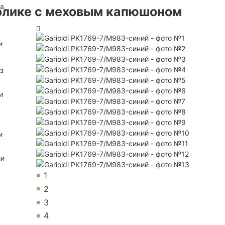
на
ролике с меховым капюшоном
и
з
и
и
ии
1
2
3
4