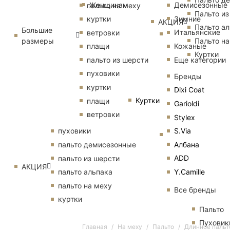
Женщинам
Демисезонные
пальто на меху
Пальто из
Зимние
куртки
АКЦИЯ
Пальто ал
Большие
Итальянские
ветровки
размеры
Пальто на
Кожаные
плащи
Куртки
Еще категории
пальто из шерсти
пуховики
Бренды
куртки
Dixi Coat
Куртки
плащи
Garioldi
ветровки
Stylex
S.Via
пуховики
Албана
пальто демисезонные
ADD
пальто из шерсти
АКЦИЯ
Y.Camille
пальто альпака
пальто на меху
Все бренды
куртки
Пальто
Пуховик
Главная
На меху
Пальто
Длинное пальт