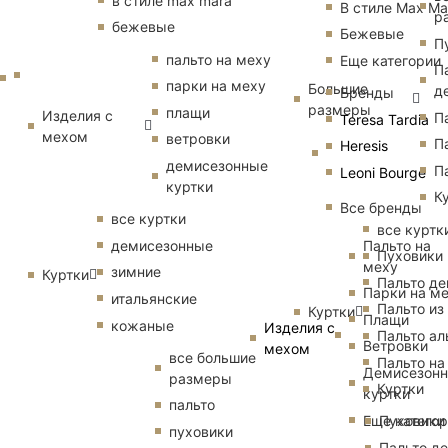
в стиле max mara
В стиле Max Ma
р
бежевые
Бежевые
П
пальто на меху
Еще категории
П
парки на меху
Большие
д
Бренды
размеры
плащи
Изделия с
П
Teresa Tardia
мехом
ветровки
П
Heresis
демисезонные
П
Leoni Bourge
куртки
К
Все бренды
все куртки
все куртк
Пальто на
демисезонные
Пуховики
меху
зимние
Куртки
Пальто д
Парки на м
итальянские
Пальто из
Куртки
Плащи
кожаные
Изделия с
Пальто ал
Ветровки
мехом
все большие
Пальто на
Демисезон
размеры
Куртки
куртки
пальто
Еще катего
Пуховики
пуховики
Пальто д