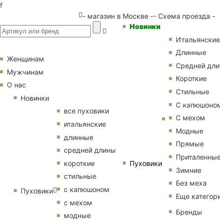
f
- магазин в Москве -
- Схема проезда -
Новинки
Итальянские
Длинные
Женщинам
Средней дл
Мужчинам
Короткие
О нас
Стильные
Новинки
С капюшоно
все пуховики
С мехом
итальянские
Модные
длинные
Прямые
средней длины
Приталенны
Пуховики
короткие
Зимние
стильные
Без меха
с капюшоном
Пуховики
Еще категор
с мехом
Бренды
модные