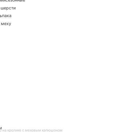
 шерсти
ьпака
 меху
и
о на кролике с меховым капюшоном