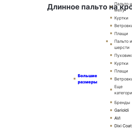
Пальто 
Длинное пальто на к
меху
Куртки
Ветровк
Плащи
Пальто и
шерсти
Пуховик
Куртки
Плащи
Большие
Ветровк
размеры
Еще
категор
Бренды
Garioldi
AVI
Dixi Coat