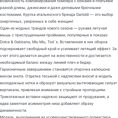
возможность комбинирования бомбера с юбками и платьями
разной длины, джинсами и даже деловыми брючными
костюмами. Куртка итальянского бренда Garioldi — это выбор
энергичных, уверенных в себе женщин!
Один из модных трендов нового сезона — рукава летучая
мышь с приспущенными проймами, популярные в показах
Dolce & Gabbana, Miu Miu, Tod`s. Вставленная в них оборка
подчеркивает свободный крой и усиливает летящий эффект. За
счет этого делается акцент на женственности и достигается
необходимый баланс между линией плеч и бедер.
Гармоничным завершением становится оторочка капюшона
мехом енота. Отделка тесьмой с надписями вносит в модель
молодежные нотки и образует визуально вытягивающие силуэт
вертикали, привлекая внимание к стройным пропорциям.
Трикотажные вставки надежно защищают от продувания, а
едва заметная асимметрия низа добавляет образу
динамичности.
Модель, выполненная из усовершенствованного полиэстера,