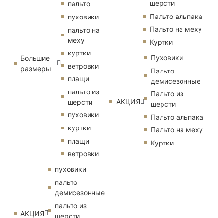
шерсти
пальто
Пальто альпака
пуховики
Пальто на меху
пальто на
меху
Куртки
куртки
Пуховики
Большие
ветровки
размеры
Пальто
плащи
демисезонные
пальто из
Пальто из
АКЦИЯ
шерсти
шерсти
пуховики
Пальто альпака
куртки
Пальто на меху
плащи
Куртки
ветровки
пуховики
пальто
демисезонные
пальто из
АКЦИЯ
шерсти