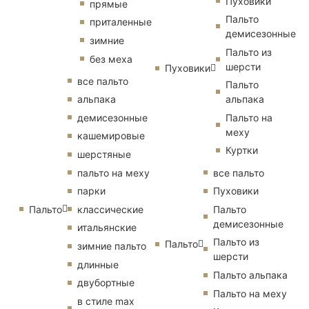
Пуховики
прямые
Пальто
приталенные
демисезонные
зимние
Пальто из
без меха
шерсти
Пуховики
все пальто
Пальто
альпака
альпака
демисезонные
Пальто на
меху
кашемировые
Куртки
шерстяные
пальто на меху
все пальто
парки
Пуховики
Пальто
классические
Пальто
демисезонные
итальянские
Пальто из
Пальто
зимние пальто
шерсти
длинные
Пальто альпака
двубортные
Пальто на меху
в стиле max