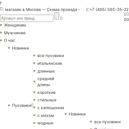
f
- магазин в Москве -
- Схема проезда -
+7 (495) 565-35-22
0
0
Женщинам
Мужчинам
О нас
Новинки
все пуховики
итальянские
длинные
средней
длины
короткие
стильные
Пуховики
с капюшоном
Новинки
с мехом
все пуховики
модные