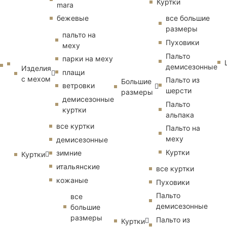
Куртки
mara
бежевые
все большие
размеры
пальто на
Пуховики
меху
Пальто
парки на меху
демисезонные
Изделия
плащи
с мехом
Пальто из
Большие
ветровки
шерсти
размеры
демисезонные
Пальто
куртки
альпака
все куртки
Пальто на
меху
демисезонные
Куртки
зимние
Куртки
итальянские
все куртки
кожаные
Пуховики
Пальто
все
демисезонные
большие
размеры
Пальто из
Куртки