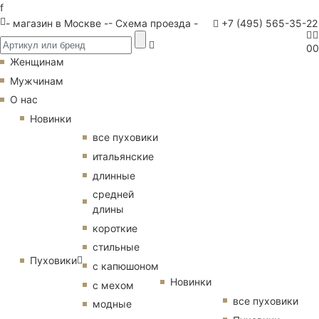
f
- магазин в Москве -
- Схема проезда -
+7 (495) 565-35-22
0
0
Женщинам
Мужчинам
О нас
Новинки
все пуховики
итальянские
длинные
средней
длины
короткие
стильные
Пуховики
с капюшоном
Новинки
с мехом
все пуховики
модные