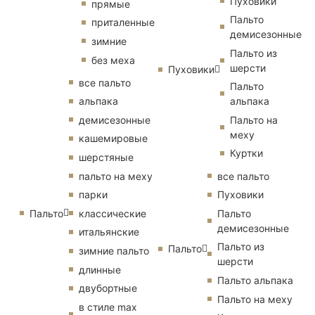
Пуховики
прямые
Пальто
приталенные
демисезонные
зимние
Пальто из
без меха
шерсти
Пуховики
все пальто
Пальто
альпака
альпака
демисезонные
Пальто на
меху
кашемировые
Куртки
шерстяные
пальто на меху
все пальто
парки
Пуховики
Пальто
классические
Пальто
демисезонные
итальянские
Пальто из
Пальто
зимние пальто
шерсти
длинные
Пальто альпака
двубортные
Пальто на меху
в стиле max