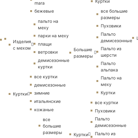
Куртки
mara
бежевые
все большие
размеры
пальто на
Пуховики
меху
Пальто
парки на меху
демисезонные
Изделия
плащи
с мехом
Пальто из
Большие
ветровки
шерсти
размеры
демисезонные
Пальто
куртки
альпака
все куртки
Пальто на
меху
демисезонные
Куртки
зимние
Куртки
итальянские
все куртки
кожаные
Пуховики
Пальто
все
демисезонные
большие
размеры
Пальто из
Куртки