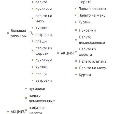
шерсти
пальто
Пальто альпака
пуховики
Пальто на меху
пальто на
меху
Куртки
куртки
Пуховики
Большие
ветровки
размеры
Пальто
плащи
демисезонные
пальто из
Пальто из
АКЦИЯ
шерсти
шерсти
пуховики
Пальто альпака
куртки
Пальто на меху
плащи
Куртки
ветровки
пуховики
пальто
демисезонные
пальто из
АКЦИЯ
шерсти