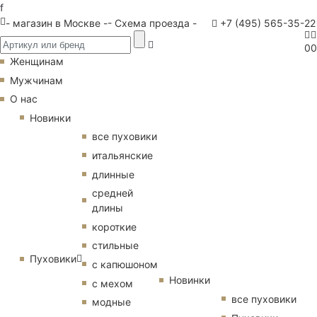
f
- магазин в Москве -
- Схема проезда -
+7 (495) 565-35-22
0
0
Женщинам
Мужчинам
О нас
Новинки
все пуховики
итальянские
длинные
средней
длины
короткие
стильные
Пуховики
с капюшоном
Новинки
с мехом
все пуховики
модные