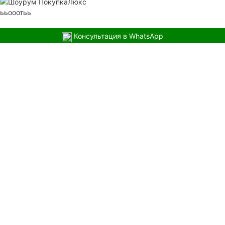
ььооотьь
Консультация в WhatsApp