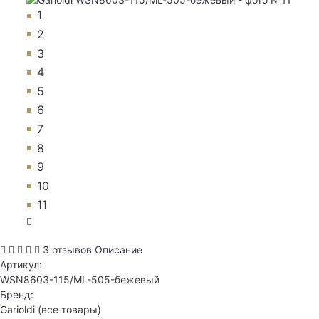
1
2
3
4
5
6
7
8
9
10
11
3 отзывов
Описание
Артикул:
WSN8603-115/ML-505-бежевый
Бренд:
Garioldi
(все товары)