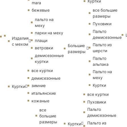
Куртки
mara
бежевые
все большие
размеры
пальто на
Пуховики
меху
Пальто
парки на меху
демисезонные
Изделия
плащи
с мехом
Пальто из
Большие
ветровки
шерсти
размеры
демисезонные
Пальто
куртки
альпака
все куртки
Пальто на
меху
демисезонные
Куртки
зимние
Куртки
итальянские
все куртки
кожаные
Пуховики
Пальто
все
демисезонные
большие
размеры
Пальто из
Куртки