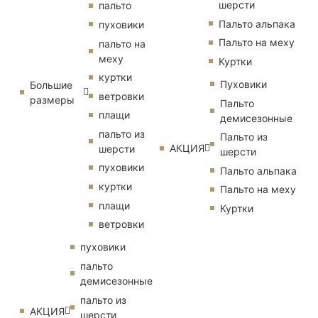
шерсти
пальто
Пальто альпака
пуховики
Пальто на меху
пальто на
меху
Куртки
куртки
Пуховики
Большие
ветровки
размеры
Пальто
плащи
демисезонные
пальто из
Пальто из
АКЦИЯ
шерсти
шерсти
пуховики
Пальто альпака
куртки
Пальто на меху
плащи
Куртки
ветровки
пуховики
пальто
демисезонные
пальто из
АКЦИЯ
шерсти