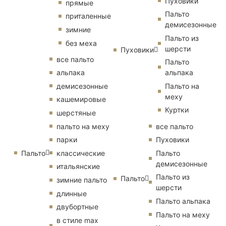
Пуховики
прямые
Пальто
приталенные
демисезонные
зимние
Пальто из
без меха
шерсти
Пуховики
все пальто
Пальто
альпака
альпака
демисезонные
Пальто на
меху
кашемировые
Куртки
шерстяные
пальто на меху
все пальто
парки
Пуховики
Пальто
классические
Пальто
демисезонные
итальянские
Пальто из
Пальто
зимние пальто
шерсти
длинные
Пальто альпака
двубортные
Пальто на меху
в стиле max