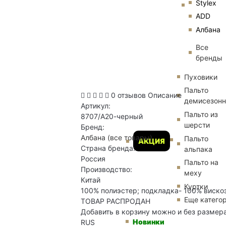
Stylex
ADD
Албана
Все
бренды
Пуховики
Пальто
0 отзывов
Описание
демисезон
Артикул:
Пальто из
8707/А20-черный
шерсти
Бренд:
Албана
(все товары)
Пальто
АКЦИЯ
Страна бренда:
альпака
Россия
Пальто на
Производство:
меху
Китай
Куртки
100% полиэстер; подкладка- 100% вискоз
Еще катего
ТОВАР РАСПРОДАН
Добавить в корзину можно и без размер
Новинки
RUS