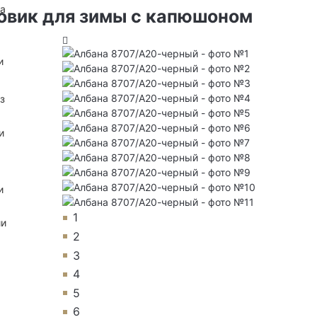
на
овик для зимы с капюшоном
и
з
и
и
1
ии
2
3
4
5
6