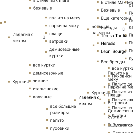
в стиле max mara
В стиле Max Ma
р
бежевые
Бежевые
П
пальто на меху
Еще категории
П
парки на меху
Большие
д
Бренды
размеры
плащи
Изделия с
П
Teresa Tardia
мехом
ветровки
П
Heresis
демисезонные
П
Leoni Bourge
куртки
К
Все бренды
все куртки
все куртк
Пальто на
демисезонные
Пуховики
меху
зимние
Куртки
Пальто д
Парки на м
итальянские
Пальто из
Куртки
Плащи
кожаные
Изделия с
Пальто ал
Ветровки
мехом
все большие
Пальто на
Демисезон
размеры
Куртки
куртки
пальто
Еще катего
Пуховики
пуховики
Пальто д