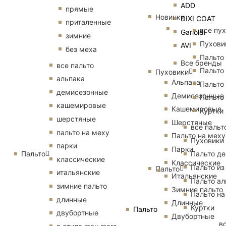
ADD
прямые
Новинки
DIXI COAT
приталенные
все пу
Garioldi
зимние
Пухови
AVI
без меха
Пальто
Все бренды
все пальто
Пальто
Пуховики
альпака
Альпака
Пальто
демисезонные
Демисезонные
Пальто
кашемировые
Кашемировые
Куртки
шерстяные
Шерстяные
все пальт
пальто на меху
Пальто на меху
Пуховики
парки
Парки
Пальто
Пальто д
классические
Классические
Пальто из
Пальто
итальянские
Итальянские
Пальто ал
зимние пальто
Зимние пальто
Пальто на
длинные
Длинные
Куртки
Пальто
двубортные
Двубортные
в