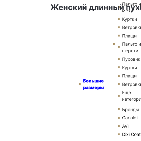
Пальто 
Женский длинный пух
меху
Куртки
Ветровк
Плащи
Пальто и
шерсти
Пуховик
Куртки
Плащи
Большие
Ветровк
размеры
Еще
категор
Бренды
Garioldi
AVI
Dixi Coat