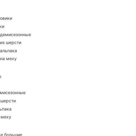
ховики
ки
 демисезонные
 из шерсти
 альпака
 на меху
о
емисезонные
 шерсти
ьпака
 меху
се большие