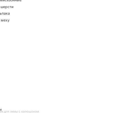
 шерсти
ьпака
 меху
и
ик для зимы с капюшоном