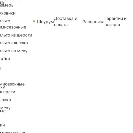
ra
азмеры
уховики
Доставка и
Гарантии и
альто
Шоурум
Рассрочка
оплата
возврат
емисезонные
альто из шерсти
альто альпака
альто на меху
уртки
и
емисезонные
еху
 шерсти
ьпака
 меху
ные
рии
емисезонные