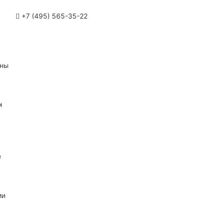
+7 (495) 565-35-22
ины
м
е
ии