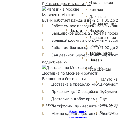
Итальянские
Как определить размер?
Зимние
Магазин в Москве
Длинные
Бутик работает каждый день с 11:00 до 
Зимние куртки
Работаем все праздники без выход
Пальто
На меху
Варшавское шоссе, 26
(
схема прое
Еще категории
Большой шоу-рум с огромным ассорт
Бренды
Работаем без выходных с 11:00 до 
Teresa Tardia
Зал дезинфицируерся ультрафиоле
Heresis
подробнее >>
Все бренды
Доставка по Москве и области
Бесплатно и без спешки
Пальто из
Доставка в пределах МКАД полность
шерсти
Привозим до 10 вещей на выбор
Пуховики
Еще
Доставим в любое время
категории
Мужчинам
Не торопим: примеряйте сколько н
Большие
Бренды
Можно сделать доставку в день об
размеры