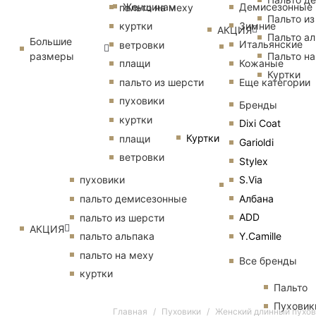
Женщинам
Демисезонные
пальто на меху
Пальто из
Зимние
куртки
АКЦИЯ
Пальто ал
Большие
Итальянские
ветровки
размеры
Пальто на
Кожаные
плащи
Куртки
Еще категории
пальто из шерсти
пуховики
Бренды
куртки
Dixi Coat
Куртки
плащи
Garioldi
ветровки
Stylex
S.Via
пуховики
Албана
пальто демисезонные
ADD
пальто из шерсти
АКЦИЯ
Y.Camille
пальто альпака
пальто на меху
Все бренды
куртки
Пальто
Пуховик
Главная
Пуховики
Женский длинный пухов