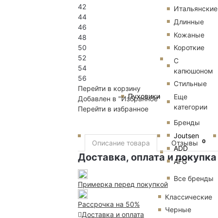
42
Итальянские
44
Длинные
46
Кожаные
48
Короткие
50
52
С
54
капюшоном
56
Стильные
Перейти в корзину
Пуховики
Еще
Добавлен в "Избранное"
категории
Перейти в избранное
Бренды
Joutsen
0
Описание товара
Отзывы
ADD
Доставка, оплата и покупка
AFG
Все бренды
Примерка перед покупкой
Классические
Рассрочка на 50%
Черные
Доставка и оплата