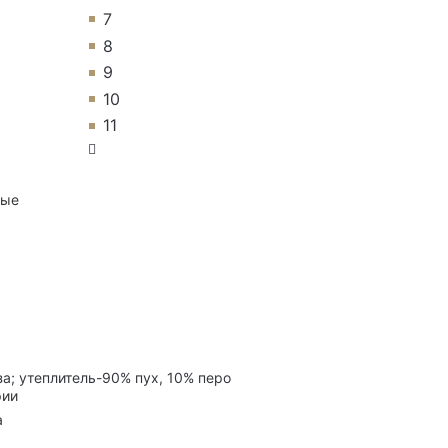
7
8
9
10
11
ные
а; утеплитель-90% пух, 10% перо
рии
а