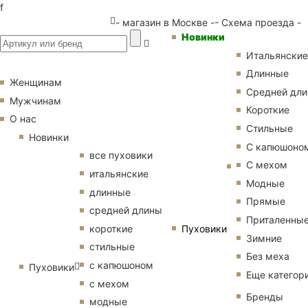
f
- магазин в Москве -
- Схема проезда -
Новинки
Итальянские
Длинные
Женщинам
Средней дл
Мужчинам
Короткие
О нас
Стильные
Новинки
С капюшоно
все пуховики
С мехом
итальянские
Модные
длинные
Прямые
средней длины
Приталенны
Пуховики
короткие
Зимние
стильные
Без меха
с капюшоном
Пуховики
Еще категор
с мехом
Бренды
модные