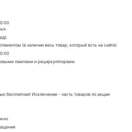
20:00
ных.
зда
)
иментом (в наличии весь товар, который есть на сайте)
20:00
товыми лампами и рециркуляторами.
ю бесплатная! Исключение - часть товаров по акции
ужно
ращения