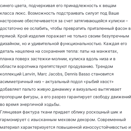
синего цвета, подчеркивая его принадлежность к вещам
класса люкс. Возможность подстраивать силуэт под Ваше
настроение обеспечивается за счет затягивающейся кулиски –
достаточно ее ослабить, чтобы превратить приталенный фасон в
прямой. Крой изделия поражает не только своим безупречным
дизайном, но и удивительной функциональностью. Каждая его
деталь нацелена на сохранения тепла: паты на манжетах,
планка поверх застежки-молнии, кулиска вдоль низа и в
области воротника препятствуют продуванию. Трендом
коллекций Lanvin, Marc Jacobs, Dennis Basso становится
асимметричный низ – актуальный подол «рыбий хвост»
добавляет пальто живую динамику и визуально вытягивает
пропорции фигуры, а его разрез гарантирует свободу движений
во время энергичной ходьбы.
Глянцевая фактура ткани придает облику роскошный шик и
гармонирует с изысканным меховом декором. Современный
материал характеризуется повышенной износоустойчивостью и