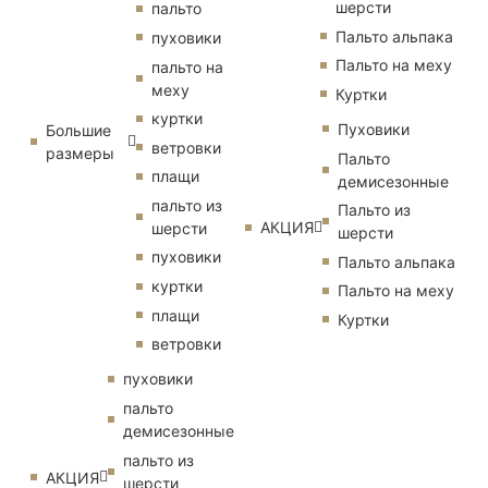
шерсти
пальто
Пальто альпака
пуховики
Пальто на меху
пальто на
меху
Куртки
куртки
Пуховики
Большие
ветровки
размеры
Пальто
плащи
демисезонные
пальто из
Пальто из
АКЦИЯ
шерсти
шерсти
пуховики
Пальто альпака
куртки
Пальто на меху
плащи
Куртки
ветровки
пуховики
пальто
демисезонные
пальто из
АКЦИЯ
шерсти