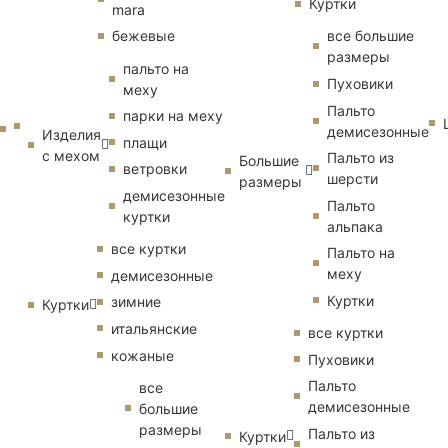
Куртки
mara
бежевые
все большие
размеры
пальто на
Пуховики
меху
Пальто
парки на меху
демисезонные
Изделия
плащи
с мехом
Пальто из
Большие
ветровки
шерсти
размеры
демисезонные
Пальто
куртки
альпака
все куртки
Пальто на
меху
демисезонные
Куртки
зимние
Куртки
итальянские
все куртки
кожаные
Пуховики
Пальто
все
демисезонные
большие
размеры
Пальто из
Куртки