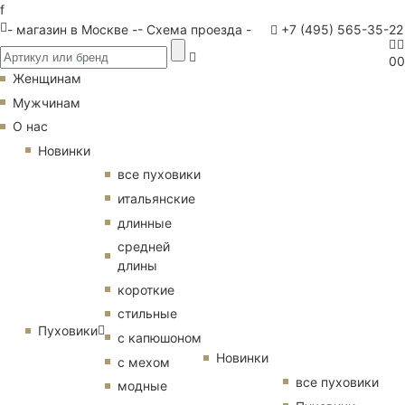
f
- магазин в Москве -
- Схема проезда -
+7 (495) 565-35-22
0
0
Женщинам
Мужчинам
О нас
Новинки
все пуховики
итальянские
длинные
средней
длины
короткие
стильные
Пуховики
с капюшоном
Новинки
с мехом
все пуховики
модные