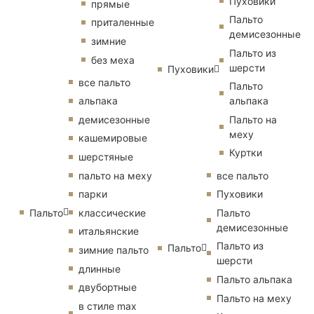
Пуховики
прямые
Пальто
приталенные
демисезонные
зимние
Пальто из
без меха
шерсти
Пуховики
все пальто
Пальто
альпака
альпака
демисезонные
Пальто на
меху
кашемировые
Куртки
шерстяные
пальто на меху
все пальто
парки
Пуховики
Пальто
классические
Пальто
демисезонные
итальянские
Пальто из
Пальто
зимние пальто
шерсти
длинные
Пальто альпака
двубортные
Пальто на меху
в стиле max