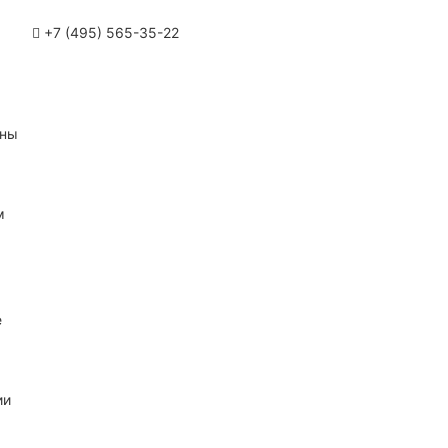
+7 (495) 565-35-22
ины
м
е
ии