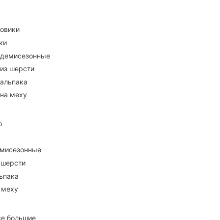
ховики
ки
 демисезонные
 из шерсти
 альпака
 на меху
о
емисезонные
 шерсти
ьпака
 меху
се большие