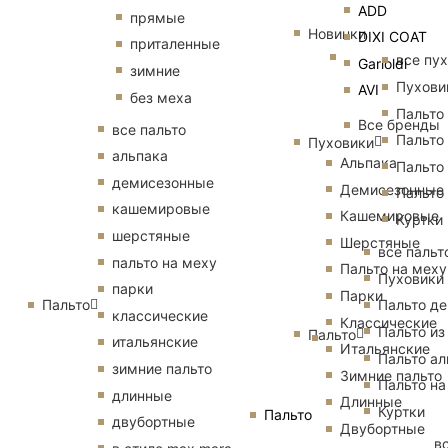
ADD
прямые
Новинки
DIXI COAT
приталенные
все пу
Garioldi
зимние
Пухови
AVI
без меха
Пальто
Все бренды
все пальто
Пальто
Пуховики
альпака
Альпака
Пальто
демисезонные
Демисезонные
Пальто
кашемировые
Кашемировые
Куртки
шерстяные
Шерстяные
все пальт
пальто на меху
Пальто на меху
Пуховики
парки
Парки
Пальто
Пальто д
классические
Классические
Пальто из
Пальто
итальянские
Итальянские
Пальто ал
зимние пальто
Зимние пальто
Пальто на
длинные
Длинные
Куртки
Пальто
двубортные
Двубортные
в