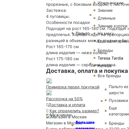
Итальянские
прорезные, с боковым входом, с листочк
Застежка:
Зимние
4 пуговицы.
Длинные
Особенности посадки
Зимние куртки
Подходит на рост 165-180 см. Подходит 
Пальто
На меху
предплечья. Хорошо сядет на пропорцион
разницей в объемах между грудью и бед
Еще категории
Рост 165-170 см
Бренды
длина изделия — ниже колена.
Teresa Tardia
Рост 175-180 см
длина изделия — середина колена.
Heresis
Доставка, оплата и покупка
Все бренды
Пальто из
Примерка перед покупкой
шерсти
Рассрочка на 50%
Пуховики
Доставка и оплата
Еще
Как определить размер?
категории
Мужчинам
Большие
Магазин в Москве
Бренды
размеры
Бутик работает каждый день с 11:00 до 