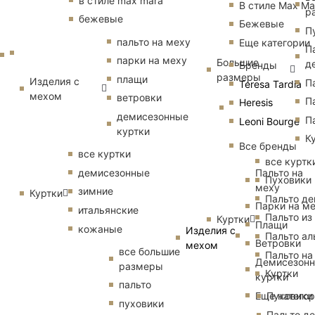
в стиле max mara
В стиле Max Ma
р
бежевые
Бежевые
П
пальто на меху
Еще категории
П
парки на меху
Большие
д
Бренды
размеры
плащи
Изделия с
П
Teresa Tardia
мехом
ветровки
П
Heresis
демисезонные
П
Leoni Bourge
куртки
К
Все бренды
все куртки
все куртк
Пальто на
демисезонные
Пуховики
меху
зимние
Куртки
Пальто д
Парки на м
итальянские
Пальто из
Куртки
Плащи
кожаные
Изделия с
Пальто ал
Ветровки
мехом
все большие
Пальто на
Демисезон
размеры
Куртки
куртки
пальто
Еще катего
Пуховики
пуховики
Пальто д