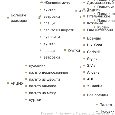
Женщинам
Демисезонные
пальто на меху
Пальто из
Зимние
куртки
АКЦИЯ
Пальто ал
Большие
Итальянские
ветровки
размеры
Пальто на
Кожаные
плащи
Куртки
Еще категории
пальто из шерсти
пуховики
Бренды
куртки
Dixi Coat
Куртки
плащи
Garioldi
ветровки
Stylex
S.Via
пуховики
Албана
пальто демисезонные
ADD
пальто из шерсти
АКЦИЯ
Y.Camille
пальто альпака
пальто на меху
Все бренды
куртки
Пальто
Пуховик
Главная
На меху
Пальто
Длинное пальто