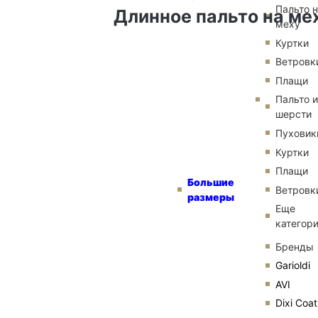
Пальто 
Длинное пальто на мех
меху
Куртки
Ветровк
Плащи
Пальто и
шерсти
Пуховик
Куртки
Плащи
Большие
Ветровк
размеры
Еще
категор
Бренды
Garioldi
AVI
Dixi Coat