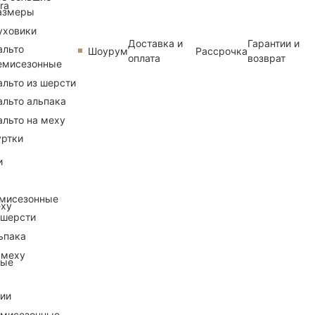
ra
азмеры
уховики
Доставка и
Гарантии и
альто
Шоурум
Рассрочка
оплата
возврат
емисезонные
альто из шерсти
альто альпака
альто на меху
уртки
и
емисезонные
еху
 шерсти
ьпака
 меху
ные
рии
емисезонные