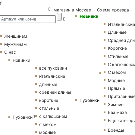
f
- магазин в Москве -
- Схема проезда -
Новинки
Итальянские
Длинные
Женщинам
Средней дл
Мужчинам
Короткие
О нас
Стильные
Новинки
С капюшоно
все пуховики
С мехом
итальянские
Модные
длинные
Прямые
средней длины
Приталенны
Пуховики
короткие
Зимние
стильные
Без меха
с капюшоном
Пуховики
Еще категор
с мехом
Бренды
модные