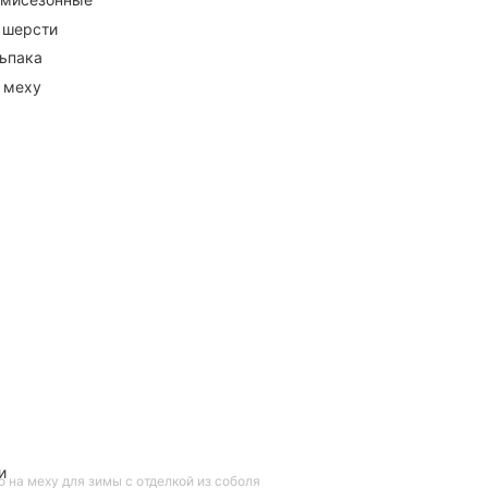
 шерсти
ьпака
 меху
и
 на меху для зимы с отделкой из соболя