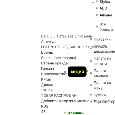
Stylex
ADD
Албана
Все
бренды
1 отзывов
Описание
Пуховики
Артикул:
Пальто
FC11-8205-BEG/SAB.100-71-бежевый
демисезон
Бренд:
Santini
(все товары)
Пальто из
Страна бренда:
шерсти
Гонконг
Пальто
АКЦИЯ
Производство:
альпака
Китай
Пальто на
Длина:
меху
100 см
Куртки
ТОВАР РАСПРОДАН
Добавить в корзину можно и без размер
Еще катего
RUS
48
Новинки