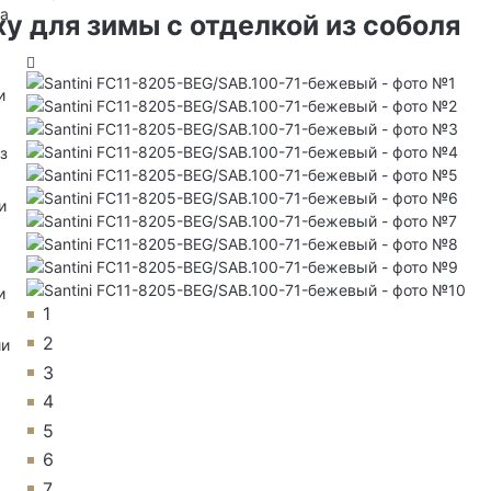
на
у для зимы с отделкой из соболя
и
з
и
и
1
2
ии
3
4
5
6
7