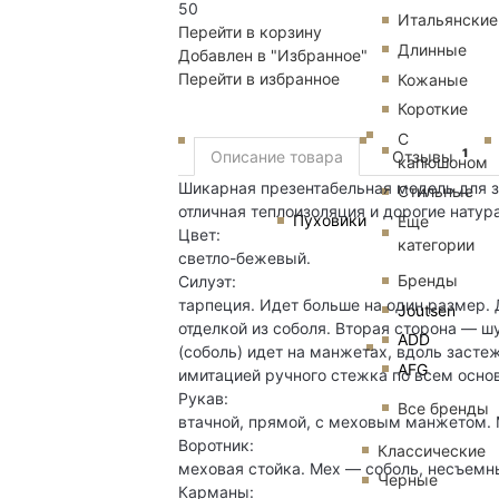
50
Итальянские
Перейти в корзину
Длинные
Добавлен в "Избранное"
Перейти в избранное
Кожаные
Короткие
С
1
Описание товара
Отзывы
капюшоном
Шикарная презентабельная модель для з
Стильные
отличная теплоизоляция и дорогие нату
Пуховики
Еще
Цвет:
категории
светло-бежевый.
Бренды
Силуэт:
тарпеция. Идет больше на один размер.
Joutsen
отделкой из соболя. Вторая сторона — шу
ADD
(соболь) идет на манжетах, вдоль засте
AFG
имитацией ручного стежка по всем осн
Рукав:
Все бренды
втачной, прямой, с меховым манжетом. 
Воротник:
Классические
меховая стойка. Мех — соболь, несъемн
Черные
Карманы: