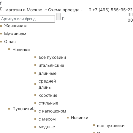
f
- магазин в Москве -
- Схема проезда -
+7 (495) 565-35-22
0
0
Женщинам
Мужчинам
О нас
Новинки
все пуховики
итальянские
длинные
средней
длины
короткие
стильные
Пуховики
с капюшоном
Новинки
с мехом
все пуховики
модные