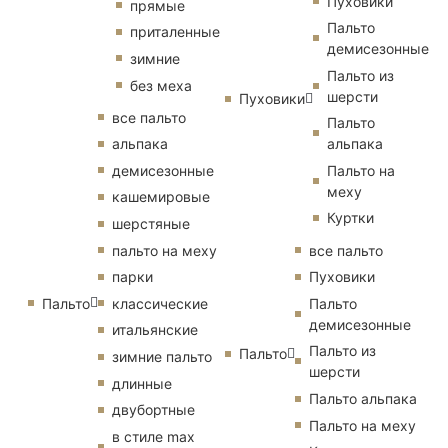
Пуховики
прямые
Пальто
приталенные
демисезонные
зимние
Пальто из
без меха
шерсти
Пуховики
все пальто
Пальто
альпака
альпака
демисезонные
Пальто на
меху
кашемировые
Куртки
шерстяные
пальто на меху
все пальто
парки
Пуховики
Пальто
классические
Пальто
демисезонные
итальянские
Пальто из
Пальто
зимние пальто
шерсти
длинные
Пальто альпака
двубортные
Пальто на меху
в стиле max