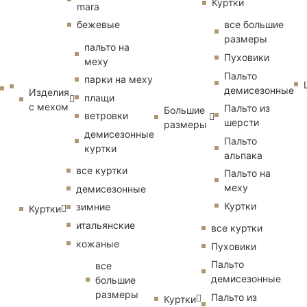
Куртки
mara
бежевые
все большие
размеры
пальто на
Пуховики
меху
Пальто
парки на меху
демисезонные
Изделия
плащи
с мехом
Пальто из
Большие
ветровки
шерсти
размеры
демисезонные
Пальто
куртки
альпака
все куртки
Пальто на
меху
демисезонные
Куртки
зимние
Куртки
итальянские
все куртки
кожаные
Пуховики
Пальто
все
демисезонные
большие
размеры
Пальто из
Куртки