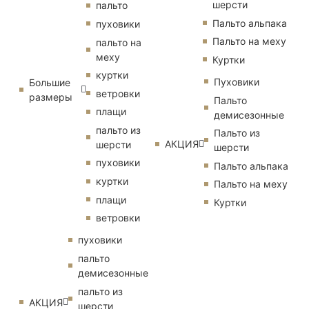
шерсти
пальто
Пальто альпака
пуховики
Пальто на меху
пальто на
меху
Куртки
куртки
Пуховики
Большие
ветровки
размеры
Пальто
плащи
демисезонные
пальто из
Пальто из
АКЦИЯ
шерсти
шерсти
пуховики
Пальто альпака
куртки
Пальто на меху
плащи
Куртки
ветровки
пуховики
пальто
демисезонные
пальто из
АКЦИЯ
шерсти