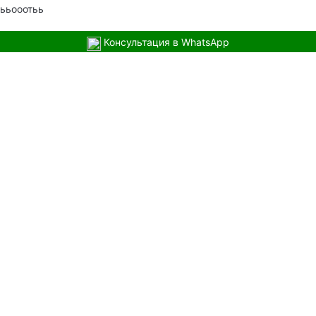
ььооотьь
Консультация в WhatsApp