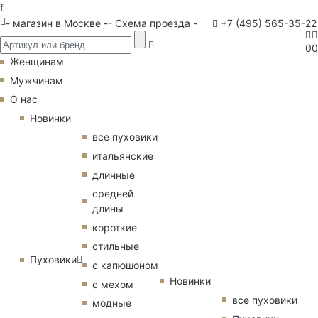
f
- магазин в Москве -
- Схема проезда -
+7 (495) 565-35-22
0
0
Женщинам
Мужчинам
О нас
Новинки
все пуховики
итальянские
длинные
средней
длины
короткие
стильные
Пуховики
с капюшоном
Новинки
с мехом
все пуховики
модные