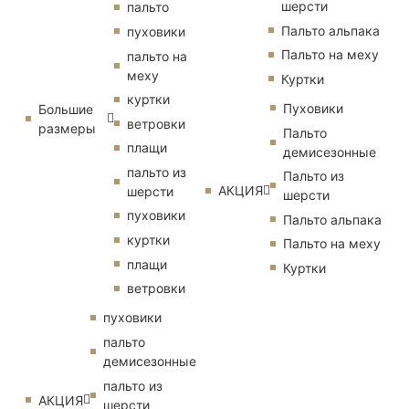
шерсти
пальто
Пальто альпака
пуховики
Пальто на меху
пальто на
меху
Куртки
куртки
Пуховики
Большие
ветровки
размеры
Пальто
плащи
демисезонные
пальто из
Пальто из
АКЦИЯ
шерсти
шерсти
пуховики
Пальто альпака
куртки
Пальто на меху
плащи
Куртки
ветровки
пуховики
пальто
демисезонные
пальто из
АКЦИЯ
шерсти