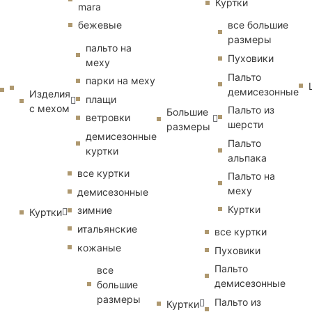
Куртки
mara
бежевые
все большие
размеры
пальто на
Пуховики
меху
Пальто
парки на меху
демисезонные
Изделия
плащи
с мехом
Пальто из
Большие
ветровки
шерсти
размеры
демисезонные
Пальто
куртки
альпака
все куртки
Пальто на
меху
демисезонные
Куртки
зимние
Куртки
итальянские
все куртки
кожаные
Пуховики
Пальто
все
демисезонные
большие
размеры
Пальто из
Куртки