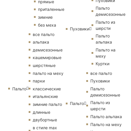
Пуховики
прямые
Пальто
приталенные
демисезонные
зимние
Пальто из
без меха
шерсти
Пуховики
все пальто
Пальто
альпака
альпака
демисезонные
Пальто на
меху
кашемировые
Куртки
шерстяные
пальто на меху
все пальто
парки
Пуховики
Пальто
классические
Пальто
демисезонные
итальянские
Пальто из
Пальто
зимние пальто
шерсти
длинные
Пальто альпака
двубортные
Пальто на меху
в стиле max