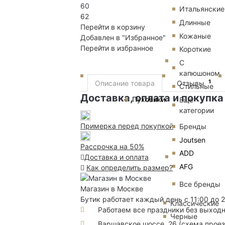
60
Итальянские
62
Длинные
Перейти в корзину
Кожаные
Добавлен в "Избранное"
Перейти в избранное
Короткие
С
капюшоном
1
Описание товара
Отзывы
Стильные
Доставка, оплата и покупка
Пуховики
Еще
категории
Примерка перед покупкой
Бренды
Joutsen
Рассрочка на 50%
ADD
Доставка и оплата
AFG
Как определить размер?
Все бренды
Магазин в Москве
Бутик работает каждый день с 11:00 до 
Классические
Работаем все праздники без выход
Черные
Варшавское шоссе, 26
(
схема прое