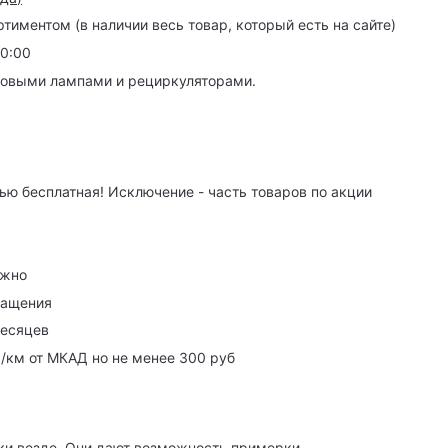
иментом (в наличии весь товар, который есть на сайте)
20:00
товыми лампами и рециркуляторами.
ю бесплатная! Исключение - часть товаров по акции
ужно
ращения
месяцев
р/км от МКАД но не менее 300 руб
ки везде. Они дают возможность примерки.