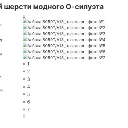
на
й шерсти модного О-силуэта
и
з
и
1
2
и
3
4
ии
5
6
7