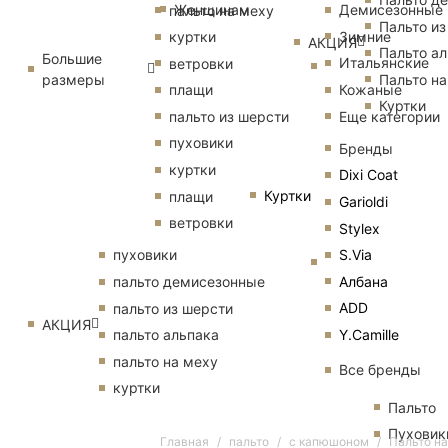
Женщинам
Демисезонные
пальто на меху
Пальто из
Зимние
куртки
АКЦИЯ
Пальто ал
Большие
Итальянские
ветровки
размеры
Пальто на
Кожаные
плащи
Куртки
Еще категории
пальто из шерсти
пуховики
Бренды
куртки
Dixi Coat
Куртки
плащи
Garioldi
ветровки
Stylex
S.Via
пуховики
Албана
пальто демисезонные
ADD
пальто из шерсти
АКЦИЯ
Y.Camille
пальто альпака
пальто на меху
Все бренды
куртки
Пальто
Пуховик
Главная
пальто
с капюшоном
Пальто н