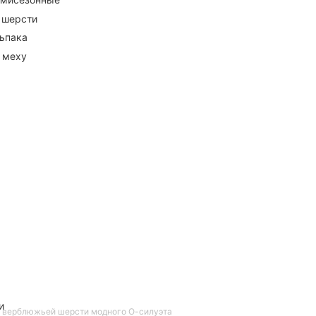
 шерсти
ьпака
 меху
и
а верблюжьей шерсти модного О-силуэта