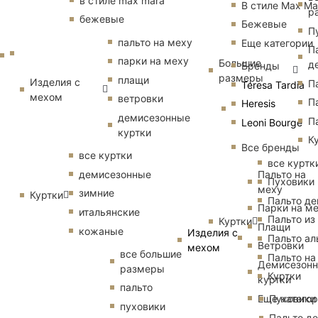
в стиле max mara
В стиле Max Ma
р
бежевые
Бежевые
П
пальто на меху
Еще категории
П
парки на меху
Большие
д
Бренды
размеры
плащи
Изделия с
П
Teresa Tardia
мехом
ветровки
П
Heresis
демисезонные
П
Leoni Bourge
куртки
К
Все бренды
все куртки
все куртк
Пальто на
демисезонные
Пуховики
меху
зимние
Куртки
Пальто д
Парки на м
итальянские
Пальто из
Куртки
Плащи
кожаные
Изделия с
Пальто ал
Ветровки
мехом
все большие
Пальто на
Демисезон
размеры
Куртки
куртки
пальто
Еще катего
Пуховики
пуховики
Пальто д