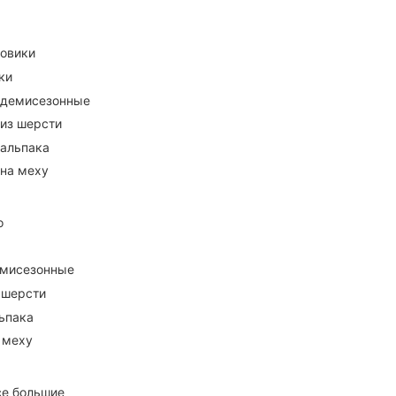
ховики
ки
 демисезонные
 из шерсти
 альпака
 на меху
о
емисезонные
 шерсти
ьпака
 меху
се большие