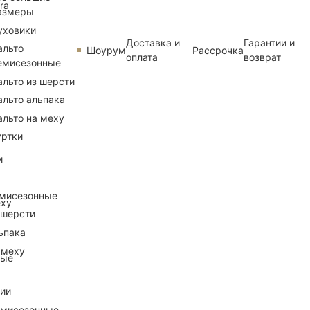
ra
азмеры
уховики
Доставка и
Гарантии и
альто
Шоурум
Рассрочка
оплата
возврат
емисезонные
альто из шерсти
альто альпака
альто на меху
уртки
и
емисезонные
еху
 шерсти
ьпака
 меху
ные
рии
емисезонные