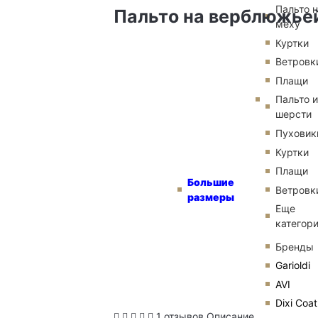
Пальто 
Пальто на верблюжье
меху
Куртки
Ветровк
Плащи
Пальто и
шерсти
Пуховик
Куртки
Плащи
Большие
Ветровк
размеры
Еще
категор
Бренды
Garioldi
AVI
Dixi Coat
1 отзывов
Описание