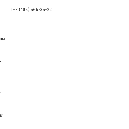
+7 (495) 565-35-22
ины
м
е
ии