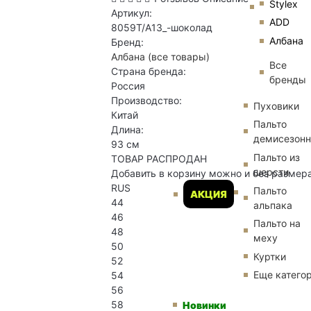
Stylex
Артикул:
ADD
8059T/А13_-шоколад
Албана
Бренд:
Албана
(все товары)
Все
Страна бренда:
бренды
Россия
Производство:
Пуховики
Китай
Пальто
Длина:
демисезон
93 см
Пальто из
ТОВАР РАСПРОДАН
шерсти
Добавить в корзину можно и без размер
RUS
Пальто
АКЦИЯ
44
альпака
46
Пальто на
48
меху
50
Куртки
52
Еще катего
54
56
58
Новинки