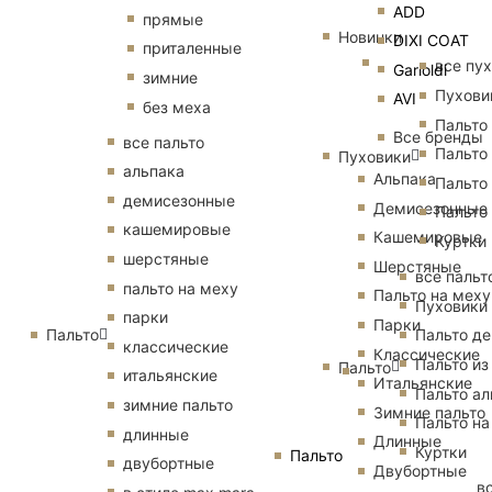
ADD
прямые
Новинки
DIXI COAT
приталенные
все пу
Garioldi
зимние
Пухови
AVI
без меха
Пальто
Все бренды
все пальто
Пальто
Пуховики
альпака
Альпака
Пальто
демисезонные
Демисезонные
Пальто
кашемировые
Кашемировые
Куртки
шерстяные
Шерстяные
все пальт
пальто на меху
Пальто на меху
Пуховики
парки
Парки
Пальто
Пальто д
классические
Классические
Пальто из
Пальто
итальянские
Итальянские
Пальто ал
зимние пальто
Зимние пальто
Пальто на
длинные
Длинные
Куртки
Пальто
двубортные
Двубортные
в