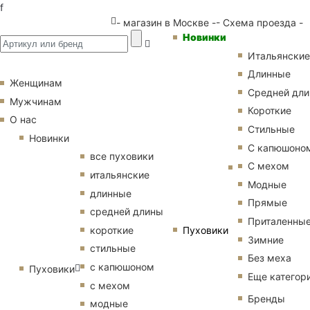
f
- магазин в Москве -
- Схема проезда -
Новинки
Итальянские
Длинные
Женщинам
Средней дл
Мужчинам
Короткие
О нас
Стильные
Новинки
С капюшоно
все пуховики
С мехом
итальянские
Модные
длинные
Прямые
средней длины
Приталенны
Пуховики
короткие
Зимние
стильные
Без меха
с капюшоном
Пуховики
Еще категор
с мехом
Бренды
модные