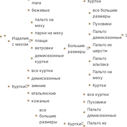
Куртки
mara
бежевые
все большие
размеры
пальто на
Пуховики
меху
Пальто
парки на меху
демисезонные
Изделия
плащи
с мехом
Пальто из
Большие
ветровки
шерсти
размеры
демисезонные
Пальто
куртки
альпака
все куртки
Пальто на
меху
демисезонные
Куртки
зимние
Куртки
итальянские
все куртки
кожаные
Пуховики
Пальто
все
демисезонные
большие
размеры
Пальто из
Куртки