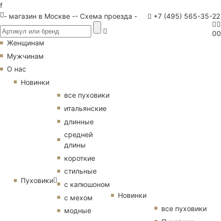
f
- магазин в Москве -
- Схема проезда -
+7 (495) 565-35-22
0
0
Женщинам
Мужчинам
О нас
Новинки
все пуховики
итальянские
длинные
средней
длины
короткие
стильные
Пуховики
с капюшоном
Новинки
с мехом
все пуховики
модные