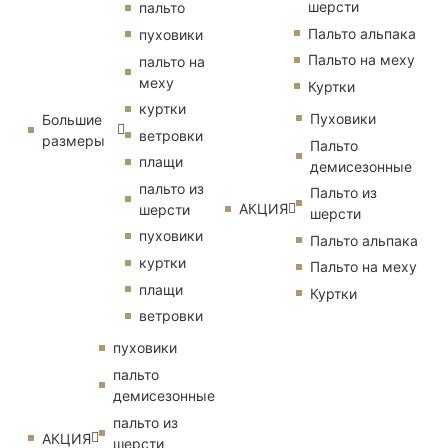
шерсти
пальто
Пальто альпака
пуховики
Пальто на меху
пальто на
меху
Куртки
куртки
Пуховики
Большие
ветровки
размеры
Пальто
плащи
демисезонные
пальто из
Пальто из
АКЦИЯ
шерсти
шерсти
пуховики
Пальто альпака
куртки
Пальто на меху
плащи
Куртки
ветровки
пуховики
пальто
демисезонные
пальто из
АКЦИЯ
шерсти