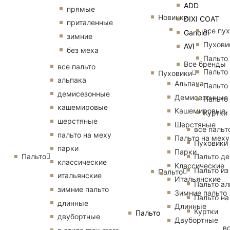
ADD
прямые
Новинки
DIXI COAT
приталенные
все пу
Garioldi
зимние
Пухови
AVI
без меха
Пальто
Все бренды
все пальто
Пальто
Пуховики
альпака
Альпака
Пальто
демисезонные
Демисезонные
Пальто
кашемировые
Кашемировые
Куртки
шерстяные
Шерстяные
все пальт
пальто на меху
Пальто на меху
Пуховики
парки
Парки
Пальто
Пальто д
классические
Классические
Пальто из
Пальто
итальянские
Итальянские
Пальто ал
зимние пальто
Зимние пальто
Пальто на
длинные
Длинные
Куртки
Пальто
двубортные
Двубортные
в