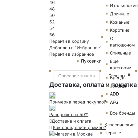
46
Итальянские
48
Длинные
50
52
Кожаные
54
Короткие
56
С
Перейти в корзину
капюшоном
Добавлен в "Избранное"
Стильные
Перейти в избранное
Пуховики
Еще
категории
0
Описание товара
Отзывы
Бренды
Доставка, оплата и покупка
Joutsen
ADD
Примерка перед покупкой
AFG
Все бренды
Рассрочка на 50%
Доставка и оплата
Классические
Как определить размер?
Черные