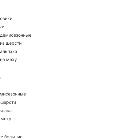
ховики
ки
 демисезонные
 из шерсти
 альпака
 на меху
о
емисезонные
 шерсти
ьпака
 меху
се большие