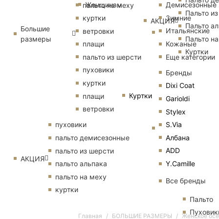
Женщинам
Демисезонные
пальто на меху
Пальто из
Зимние
куртки
АКЦИЯ
Пальто ал
Большие
Итальянские
ветровки
размеры
Пальто на
Кожаные
плащи
Куртки
Еще категории
пальто из шерсти
пуховики
Бренды
куртки
Dixi Coat
Куртки
плащи
Garioldi
ветровки
Stylex
S.Via
пуховики
Албана
пальто демисезонные
ADD
пальто из шерсти
АКЦИЯ
Y.Camille
пальто альпака
пальто на меху
Все бренды
куртки
Пальто
Пуховик
Главная
БОЛЬШИЕ РАЗМЕРЫ
Женское осе