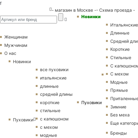
f
- магазин в Москве -
- Схема проезда -
Новинки
Итальянские
Длинные
Женщинам
Средней дл
Мужчинам
Короткие
О нас
Стильные
Новинки
С капюшоно
все пуховики
С мехом
итальянские
Модные
длинные
Прямые
средней длины
Приталенны
Пуховики
короткие
Зимние
стильные
Без меха
с капюшоном
Пуховики
Еще категор
с мехом
Бренды
модные