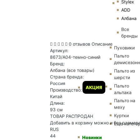
Stylex
ADD
Албана
Все
бренды
0 отзывов
Описание
Пуховики
Артикул:
Пальто
8673/A04-темно-синий
демисезон
Бренд:
Албана
(все товары)
Пальто из
Страна бренда:
шерсти
Россия
Пальто
АКЦИЯ
Производство:
альпака
Китай
Пальто на
Длина:
меху
93 см
Куртки
ТОВАР РАСПРОДАН
Добавить в корзину можно и без размер
Еще катего
RUS
44
Новинки