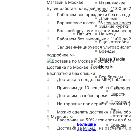
Магазин в Москве
Итальянские
Бутик работает каждый день с 11:00 до 
Зимние
Работаем все праздники без выход
Длинные
Варшавское шоссе, 26
(
схема прое
Зимние куртки
Большой шоу-рум с огромным ассорт
Пальто
На меху
Работаем без выходных с 11:00 до 
Еще категории
Зал дезинфицируерся ультрафиоле
Бренды
подробнее >>
Teresa Tardia
Heresis
Доставка по Москве и области
Бесплатно и без спешки
Все бренды
Доставка в пределах МКАД полность
Привозим до 10 вещей на выбор
Пальто из
шерсти
Доставим в любое время
Пуховики
Не торопим: примеряйте сколько н
Еще
Можно сделать доставку в день об
категории
Мужчинам
Рассрочка на 50% стоимости до 6 
Большие
Бренды
Доставка за МКАД - из расчета 40 
размеры