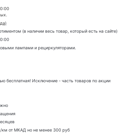
20:00
ных.
зда
)
иментом (в наличии весь товар, который есть на сайте)
20:00
товыми лампами и рециркуляторами.
ю бесплатная! Исключение - часть товаров по акции
ужно
ращения
месяцев
р/км от МКАД но не менее 300 руб