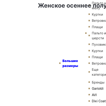
Пальто 
Женское осеннее полу
меху
Куртки
Ветровк
Плащи
Пальто и
шерсти
Пуховик
Куртки
Плащи
Большие
Ветровк
размеры
Еще
категор
Бренды
Garioldi
AVI
Dixi Coat