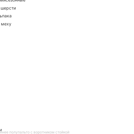
 шерсти
ьпака
 меху
и
ннее полупальто с воротником стойкой