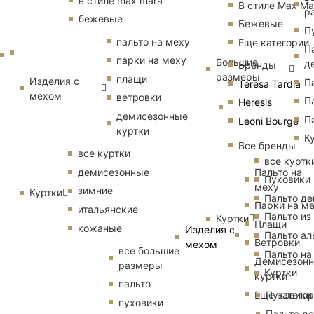
в стиле max mara
В стиле Max Ma
р
бежевые
Бежевые
П
пальто на меху
Еще категории
П
парки на меху
Большие
д
Бренды
размеры
плащи
Изделия с
П
Teresa Tardia
мехом
ветровки
П
Heresis
демисезонные
П
Leoni Bourge
куртки
К
Все бренды
все куртки
все куртк
Пальто на
демисезонные
Пуховики
меху
зимние
Куртки
Пальто д
Парки на м
итальянские
Пальто из
Куртки
Плащи
кожаные
Изделия с
Пальто ал
Ветровки
мехом
все большие
Пальто на
Демисезон
размеры
Куртки
куртки
пальто
Еще катего
Пуховики
пуховики
Пальто д