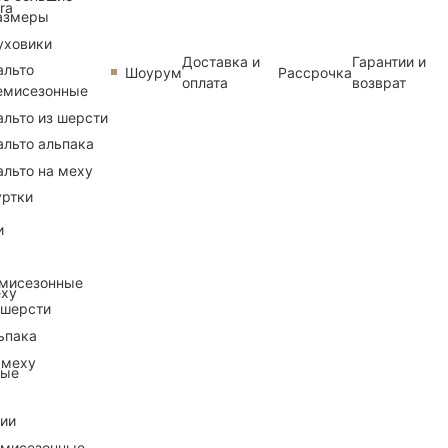
ra
азмеры
уховики
Доставка и
Гарантии и
альто
Шоурум
Рассрочка
оплата
возврат
емисезонные
альто из шерсти
альто альпака
альто на меху
уртки
и
емисезонные
еху
 шерсти
ьпака
 меху
ные
рии
емисезонные