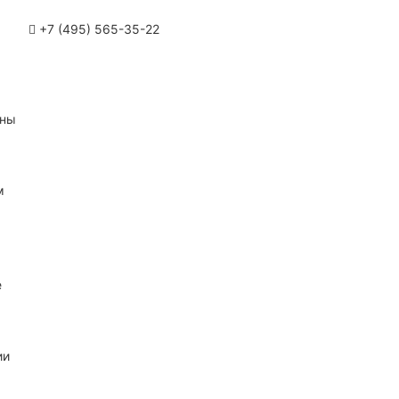
+7 (495) 565-35-22
ины
м
е
ии