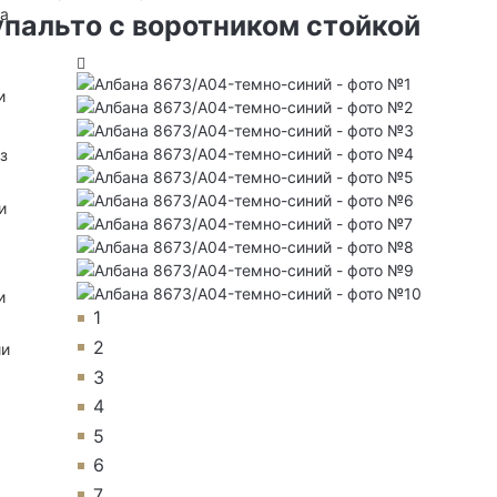
на
пальто с воротником стойкой
и
з
и
и
1
2
ии
3
4
5
6
7