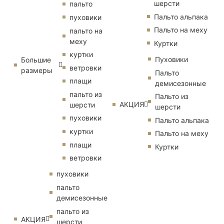
шерсти
пальто
Пальто альпака
пуховики
Пальто на меху
пальто на
меху
Куртки
куртки
Пуховики
Большие
ветровки
размеры
Пальто
плащи
демисезонные
пальто из
Пальто из
АКЦИЯ
шерсти
шерсти
пуховики
Пальто альпака
куртки
Пальто на меху
плащи
Куртки
ветровки
пуховики
пальто
демисезонные
пальто из
АКЦИЯ
шерсти