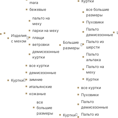
Куртки
mara
бежевые
все большие
размеры
пальто на
Пуховики
меху
Пальто
парки на меху
демисезонные
Изделия
плащи
с мехом
Пальто из
Большие
ветровки
шерсти
размеры
демисезонные
Пальто
куртки
альпака
все куртки
Пальто на
меху
демисезонные
Куртки
зимние
Куртки
итальянские
все куртки
кожаные
Пуховики
Пальто
все
демисезонные
большие
размеры
Пальто из
Куртки