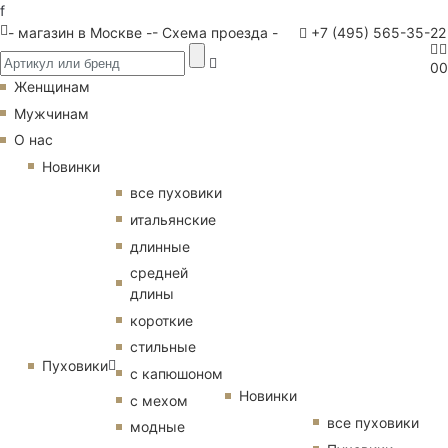
f
- магазин в Москве -
- Схема проезда -
+7 (495) 565-35-22
0
0
Женщинам
Мужчинам
О нас
Новинки
все пуховики
итальянские
длинные
средней
длины
короткие
стильные
Пуховики
с капюшоном
Новинки
с мехом
все пуховики
модные