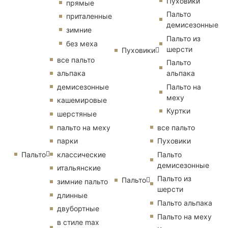
Пуховики
прямые
Пальто
приталенные
демисезонные
зимние
Пальто из
без меха
шерсти
Пуховики
все пальто
Пальто
альпака
альпака
демисезонные
Пальто на
меху
кашемировые
Куртки
шерстяные
пальто на меху
все пальто
парки
Пуховики
Пальто
классические
Пальто
демисезонные
итальянские
Пальто из
Пальто
зимние пальто
шерсти
длинные
Пальто альпака
двубортные
Пальто на меху
в стиле max