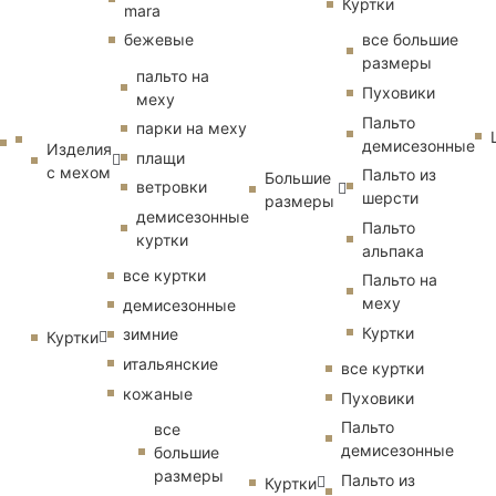
Куртки
mara
бежевые
все большие
размеры
пальто на
Пуховики
меху
Пальто
парки на меху
демисезонные
Изделия
плащи
с мехом
Пальто из
Большие
ветровки
шерсти
размеры
демисезонные
Пальто
куртки
альпака
все куртки
Пальто на
меху
демисезонные
Куртки
зимние
Куртки
итальянские
все куртки
кожаные
Пуховики
Пальто
все
демисезонные
большие
размеры
Пальто из
Куртки