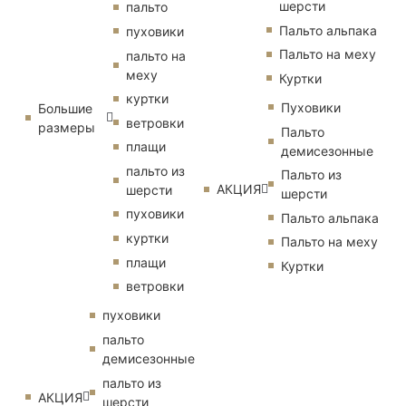
шерсти
пальто
Пальто альпака
пуховики
Пальто на меху
пальто на
меху
Куртки
куртки
Пуховики
Большие
ветровки
размеры
Пальто
плащи
демисезонные
пальто из
Пальто из
АКЦИЯ
шерсти
шерсти
пуховики
Пальто альпака
куртки
Пальто на меху
плащи
Куртки
ветровки
пуховики
пальто
демисезонные
пальто из
АКЦИЯ
шерсти