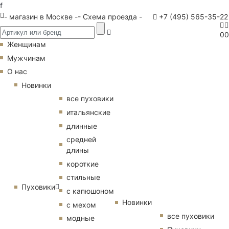
f
- магазин в Москве -
- Схема проезда -
+7 (495) 565-35-22
0
0
Женщинам
Мужчинам
О нас
Новинки
все пуховики
итальянские
длинные
средней
длины
короткие
стильные
Пуховики
с капюшоном
Новинки
с мехом
все пуховики
модные