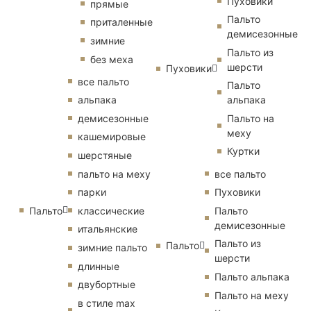
Пуховики
прямые
Пальто
приталенные
демисезонные
зимние
Пальто из
без меха
шерсти
Пуховики
все пальто
Пальто
альпака
альпака
демисезонные
Пальто на
меху
кашемировые
Куртки
шерстяные
пальто на меху
все пальто
парки
Пуховики
Пальто
классические
Пальто
демисезонные
итальянские
Пальто из
Пальто
зимние пальто
шерсти
длинные
Пальто альпака
двубортные
Пальто на меху
в стиле max