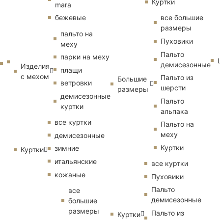
Куртки
mara
бежевые
все большие
размеры
пальто на
Пуховики
меху
Пальто
парки на меху
демисезонные
Изделия
плащи
с мехом
Пальто из
Большие
ветровки
шерсти
размеры
демисезонные
Пальто
куртки
альпака
все куртки
Пальто на
меху
демисезонные
Куртки
зимние
Куртки
итальянские
все куртки
кожаные
Пуховики
Пальто
все
демисезонные
большие
размеры
Пальто из
Куртки