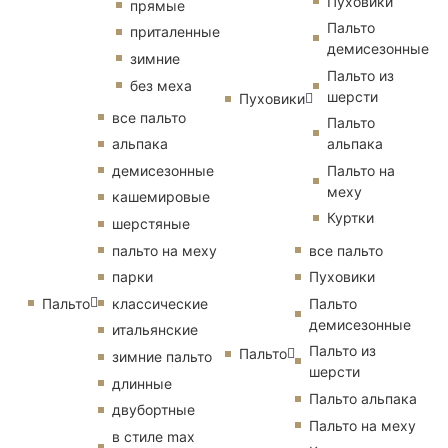
Пуховики
прямые
Пальто
приталенные
демисезонные
зимние
Пальто из
без меха
шерсти
Пуховики
все пальто
Пальто
альпака
альпака
демисезонные
Пальто на
меху
кашемировые
Куртки
шерстяные
пальто на меху
все пальто
парки
Пуховики
Пальто
классические
Пальто
демисезонные
итальянские
Пальто из
Пальто
зимние пальто
шерсти
длинные
Пальто альпака
двубортные
Пальто на меху
в стиле max