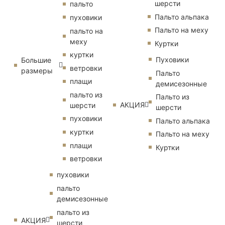
шерсти
пальто
Пальто альпака
пуховики
Пальто на меху
пальто на
меху
Куртки
куртки
Пуховики
Большие
ветровки
размеры
Пальто
плащи
демисезонные
пальто из
Пальто из
АКЦИЯ
шерсти
шерсти
пуховики
Пальто альпака
куртки
Пальто на меху
плащи
Куртки
ветровки
пуховики
пальто
демисезонные
пальто из
АКЦИЯ
шерсти