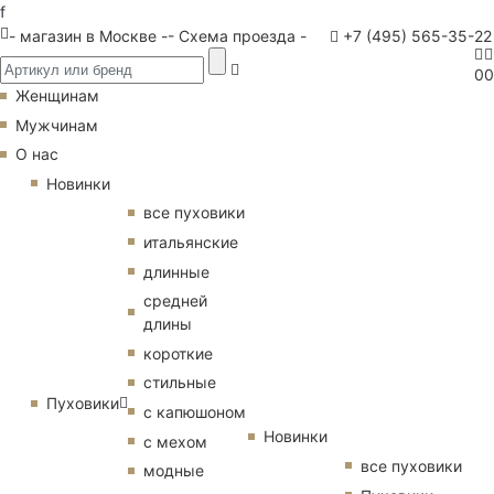
f
- магазин в Москве -
- Схема проезда -
+7 (495) 565-35-22
0
0
Женщинам
Мужчинам
О нас
Новинки
все пуховики
итальянские
длинные
средней
длины
короткие
стильные
Пуховики
с капюшоном
Новинки
с мехом
все пуховики
модные