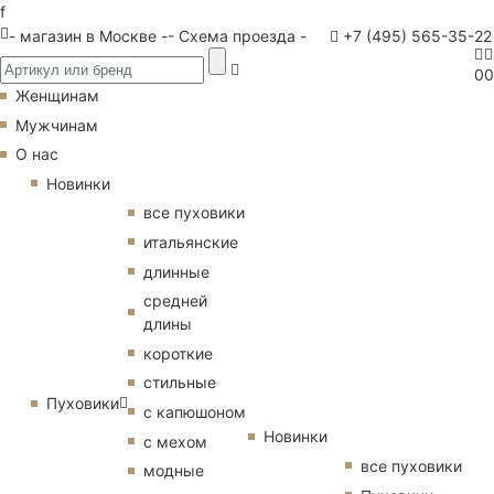
f
- магазин в Москве -
- Схема проезда -
+7 (495) 565-35-22
0
0
Женщинам
Мужчинам
О нас
Новинки
все пуховики
итальянские
длинные
средней
длины
короткие
стильные
Пуховики
с капюшоном
Новинки
с мехом
все пуховики
модные