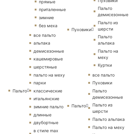
Пуховики
прямые
Пальто
приталенные
демисезонные
зимние
Пальто из
без меха
шерсти
Пуховики
все пальто
Пальто
альпака
альпака
демисезонные
Пальто на
меху
кашемировые
Куртки
шерстяные
пальто на меху
все пальто
парки
Пуховики
Пальто
классические
Пальто
демисезонные
итальянские
Пальто из
Пальто
зимние пальто
шерсти
длинные
Пальто альпака
двубортные
Пальто на меху
в стиле max