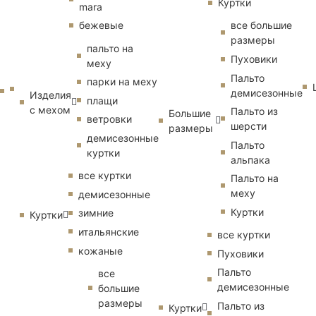
Куртки
mara
бежевые
все большие
размеры
пальто на
Пуховики
меху
Пальто
парки на меху
демисезонные
Изделия
плащи
с мехом
Пальто из
Большие
ветровки
шерсти
размеры
демисезонные
Пальто
куртки
альпака
все куртки
Пальто на
меху
демисезонные
Куртки
зимние
Куртки
итальянские
все куртки
кожаные
Пуховики
Пальто
все
демисезонные
большие
размеры
Пальто из
Куртки