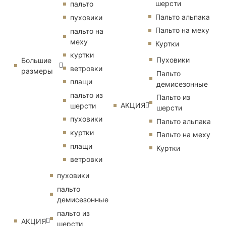
шерсти
пальто
Пальто альпака
пуховики
Пальто на меху
пальто на
меху
Куртки
куртки
Пуховики
Большие
ветровки
размеры
Пальто
плащи
демисезонные
пальто из
Пальто из
АКЦИЯ
шерсти
шерсти
пуховики
Пальто альпака
куртки
Пальто на меху
плащи
Куртки
ветровки
пуховики
пальто
демисезонные
пальто из
АКЦИЯ
шерсти