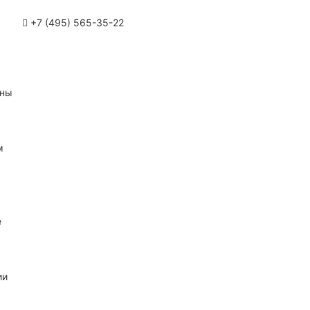
+7 (495) 565-35-22
ины
м
е
ии