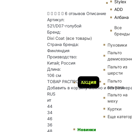
Stylex
ADD
6 отзывов
Описание
Албана
Артикул:
521/D07-голубой
Все
Бренд:
бренды
Dixi Coat
(все товары)
Страна бренда:
Пуховики
Финляндия
Пальто
Производство:
демисезон
Китай; Россия
Пальто из
Длина:
шерсти
106 см
Пальто
ТОВАР РАСПРОДАН
АКЦИЯ
альпака
Добавить в корзину можно и без размер
RUS
Пальто на
ит
меху
44
Куртки
34
Еще катего
46
36
Новинки
48