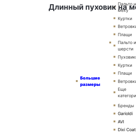
Пальто 
Длинный пуховик на 
меху
Куртки
Ветровк
Плащи
Пальто и
шерсти
Пуховик
Куртки
Плащи
Большие
Ветровк
размеры
Еще
категор
Бренды
Garioldi
AVI
Dixi Coat