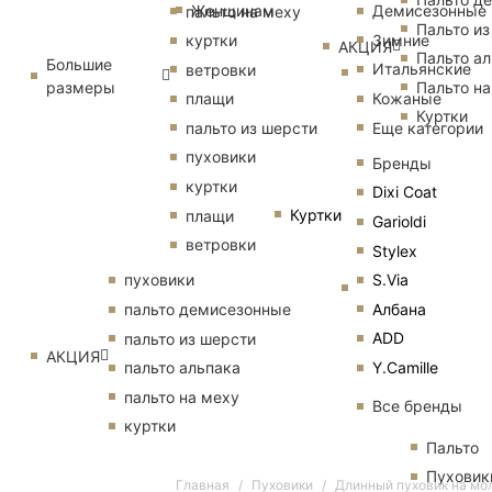
Женщинам
Демисезонные
пальто на меху
Пальто из
Зимние
куртки
АКЦИЯ
Пальто ал
Большие
Итальянские
ветровки
размеры
Пальто на
Кожаные
плащи
Куртки
Еще категории
пальто из шерсти
пуховики
Бренды
куртки
Dixi Coat
Куртки
плащи
Garioldi
ветровки
Stylex
S.Via
пуховики
Албана
пальто демисезонные
ADD
пальто из шерсти
АКЦИЯ
Y.Camille
пальто альпака
пальто на меху
Все бренды
куртки
Пальто
Пуховик
Главная
Пуховики
Длинный пуховик на мо