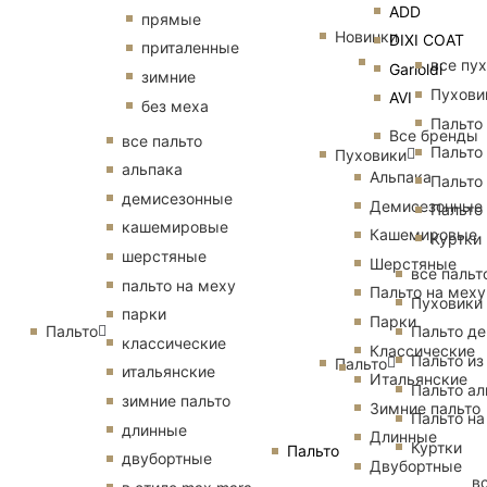
ADD
прямые
Новинки
DIXI COAT
приталенные
все пу
Garioldi
зимние
Пухови
AVI
без меха
Пальто
Все бренды
все пальто
Пальто
Пуховики
альпака
Альпака
Пальто
демисезонные
Демисезонные
Пальто
кашемировые
Кашемировые
Куртки
шерстяные
Шерстяные
все пальт
пальто на меху
Пальто на меху
Пуховики
парки
Парки
Пальто
Пальто д
классические
Классические
Пальто из
Пальто
итальянские
Итальянские
Пальто ал
зимние пальто
Зимние пальто
Пальто на
длинные
Длинные
Куртки
Пальто
двубортные
Двубортные
в