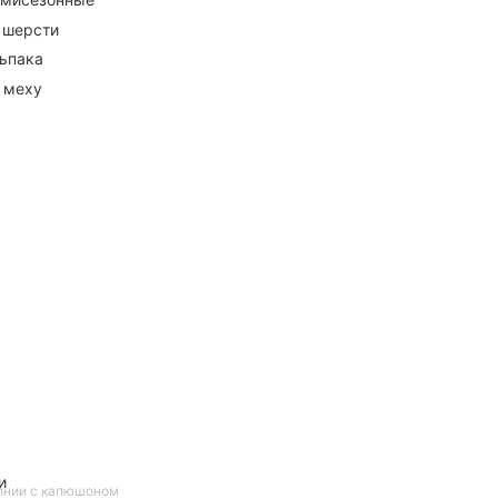
 шерсти
ьпака
 меху
и
лнии с капюшоном