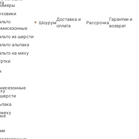
ra
азмеры
уховики
Доставка и
Гарантии и
альто
Шоурум
Рассрочка
оплата
возврат
емисезонные
альто из шерсти
альто альпака
альто на меху
уртки
и
емисезонные
еху
 шерсти
ьпака
 меху
ные
рии
емисезонные