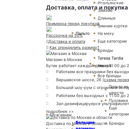
Итальянские
Доставка, оплата и покупка
Зимние
Длинные
Примерка перед покупкой
Зимние куртки
Пальто
На меху
Рассрочка на 50%
Еще категории
Доставка и оплата
Как определить размер?
Бренды
Teresa Tardia
Магазин в Москве
Heresis
Бутик работает каждый день с 11:00 до 
Работаем все праздники без выход
Все бренды
Варшавское шоссе, 26
(
схема прое
Пальто из
Большой шоу-рум с огромным ассорт
шерсти
Работаем без выходных с 11:00 до 
Пуховики
Зал дезинфицируерся ультрафиоле
Еще
подробнее >>
категории
Мужчинам
Большие
Бренды
Доставка по Москве и области
размеры