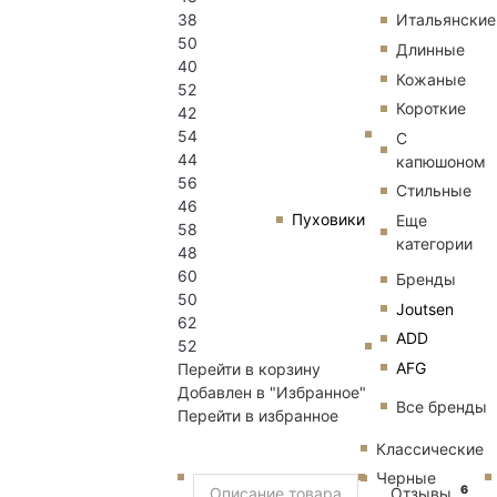
38
Итальянские
50
Длинные
40
Кожаные
52
Короткие
42
54
С
44
капюшоном
56
Стильные
46
Пуховики
Еще
58
категории
48
60
Бренды
50
Joutsen
62
ADD
52
AFG
Перейти в корзину
Добавлен в "Избранное"
Все бренды
Перейти в избранное
Классические
Черные
6
Описание товара
Отзывы