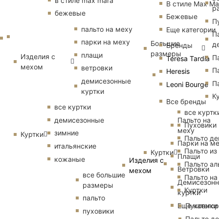
в стиле max mara
В стиле Max Ma
р
бежевые
Бежевые
П
пальто на меху
Еще категории
П
парки на меху
Большие
д
Бренды
размеры
плащи
Изделия с
П
Teresa Tardia
мехом
ветровки
П
Heresis
демисезонные
П
Leoni Bourge
куртки
К
Все бренды
все куртки
все куртк
Пальто на
демисезонные
Пуховики
меху
зимние
Куртки
Пальто д
Парки на м
итальянские
Пальто из
Куртки
Плащи
кожаные
Изделия с
Пальто ал
Ветровки
мехом
все большие
Пальто на
Демисезон
размеры
Куртки
куртки
пальто
Еще катего
Пуховики
пуховики
Пальто д