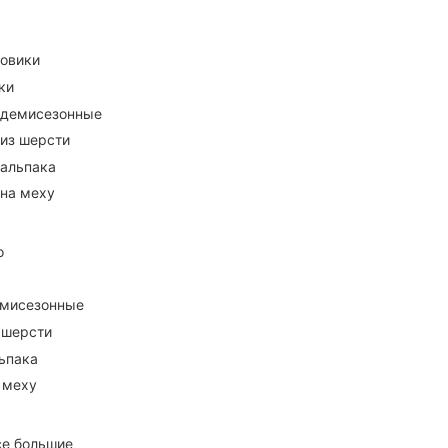
ховики
ки
 демисезонные
 из шерсти
 альпака
 на меху
о
емисезонные
 шерсти
ьпака
 меху
се большие