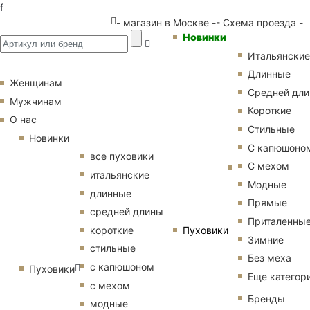
f
- магазин в Москве -
- Схема проезда -
Новинки
Итальянские
Длинные
Женщинам
Средней дл
Мужчинам
Короткие
О нас
Стильные
Новинки
С капюшоно
все пуховики
С мехом
итальянские
Модные
длинные
Прямые
средней длины
Приталенны
Пуховики
короткие
Зимние
стильные
Без меха
с капюшоном
Пуховики
Еще категор
с мехом
Бренды
модные