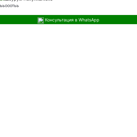
ььооотьь
Консультация в WhatsApp