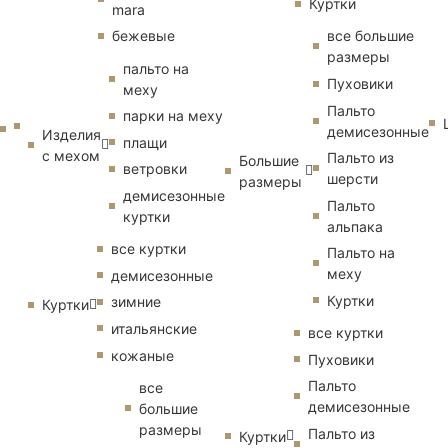
Куртки
mara
бежевые
все большие
размеры
пальто на
Пуховики
меху
Пальто
парки на меху
демисезонные
Изделия
плащи
с мехом
Пальто из
Большие
ветровки
шерсти
размеры
демисезонные
Пальто
куртки
альпака
все куртки
Пальто на
меху
демисезонные
Куртки
зимние
Куртки
итальянские
все куртки
кожаные
Пуховики
Пальто
все
демисезонные
большие
размеры
Пальто из
Куртки