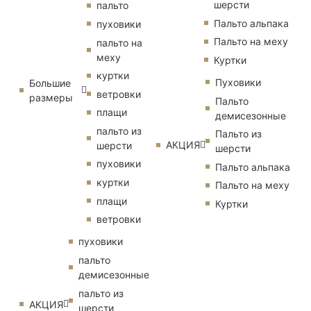
шерсти
пальто
Пальто альпака
пуховики
Пальто на меху
пальто на
меху
Куртки
куртки
Пуховики
Большие
ветровки
размеры
Пальто
плащи
демисезонные
пальто из
Пальто из
АКЦИЯ
шерсти
шерсти
пуховики
Пальто альпака
куртки
Пальто на меху
плащи
Куртки
ветровки
пуховики
пальто
демисезонные
пальто из
АКЦИЯ
шерсти