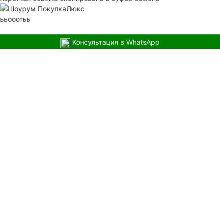
ььооотьь
Консультация в WhatsApp