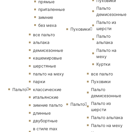
Пуховики
прямые
Пальто
приталенные
демисезонные
зимние
Пальто из
без меха
шерсти
Пуховики
все пальто
Пальто
альпака
альпака
демисезонные
Пальто на
меху
кашемировые
Куртки
шерстяные
пальто на меху
все пальто
парки
Пуховики
Пальто
классические
Пальто
демисезонные
итальянские
Пальто из
Пальто
зимние пальто
шерсти
длинные
Пальто альпака
двубортные
Пальто на меху
в стиле max