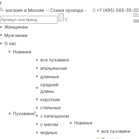
f
- магазин в Москве -
- Схема проезда -
+7 (495) 565-35-22
0
0
Женщинам
Мужчинам
О нас
Новинки
все пуховики
итальянские
длинные
средней
длины
короткие
стильные
Пуховики
с капюшоном
Новинки
с мехом
все пуховики
модные