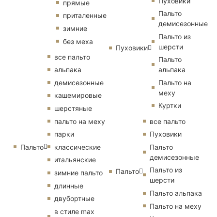
Пуховики
прямые
Пальто
приталенные
демисезонные
зимние
Пальто из
без меха
шерсти
Пуховики
все пальто
Пальто
альпака
альпака
демисезонные
Пальто на
меху
кашемировые
Куртки
шерстяные
пальто на меху
все пальто
парки
Пуховики
Пальто
классические
Пальто
демисезонные
итальянские
Пальто из
Пальто
зимние пальто
шерсти
длинные
Пальто альпака
двубортные
Пальто на меху
в стиле max