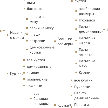
Куртки
mara
бежевые
все большие
размеры
пальто на
Пуховики
меху
Пальто
парки на меху
демисезонные
Изделия
плащи
с мехом
Пальто из
Большие
ветровки
шерсти
размеры
демисезонные
Пальто
куртки
альпака
все куртки
Пальто на
меху
демисезонные
Куртки
зимние
Куртки
итальянские
все куртки
кожаные
Пуховики
Пальто
все
демисезонные
большие
размеры
Пальто из
Куртки