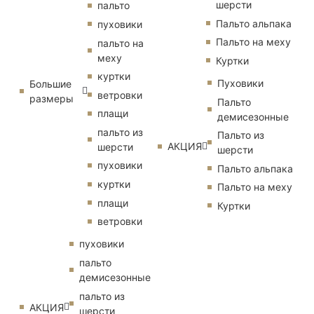
шерсти
пальто
Пальто альпака
пуховики
Пальто на меху
пальто на
меху
Куртки
куртки
Пуховики
Большие
ветровки
размеры
Пальто
плащи
демисезонные
пальто из
Пальто из
АКЦИЯ
шерсти
шерсти
пуховики
Пальто альпака
куртки
Пальто на меху
плащи
Куртки
ветровки
пуховики
пальто
демисезонные
пальто из
АКЦИЯ
шерсти