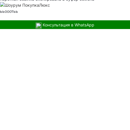
ььооотьь
Консультация в WhatsApp