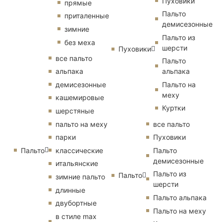
Пуховики
прямые
Пальто
приталенные
демисезонные
зимние
Пальто из
без меха
шерсти
Пуховики
все пальто
Пальто
альпака
альпака
демисезонные
Пальто на
меху
кашемировые
Куртки
шерстяные
пальто на меху
все пальто
парки
Пуховики
Пальто
классические
Пальто
демисезонные
итальянские
Пальто из
Пальто
зимние пальто
шерсти
длинные
Пальто альпака
двубортные
Пальто на меху
в стиле max