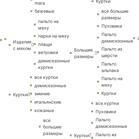
Куртки
mara
бежевые
все большие
размеры
пальто на
Пуховики
меху
Пальто
парки на меху
демисезонные
Изделия
плащи
с мехом
Пальто из
Большие
ветровки
шерсти
размеры
демисезонные
Пальто
куртки
альпака
все куртки
Пальто на
меху
демисезонные
Куртки
зимние
Куртки
итальянские
все куртки
кожаные
Пуховики
Пальто
все
демисезонные
большие
размеры
Пальто из
Куртки