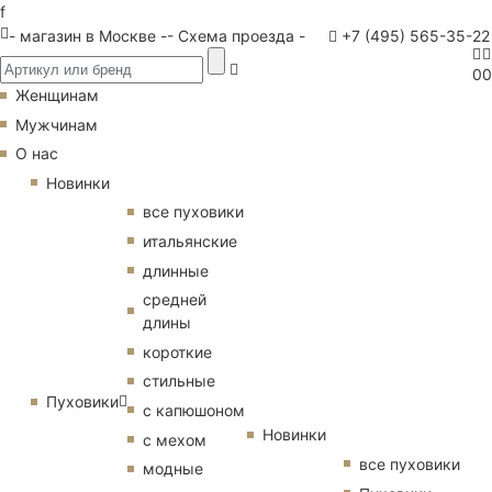
f
- магазин в Москве -
- Схема проезда -
+7 (495) 565-35-22
0
0
Женщинам
Мужчинам
О нас
Новинки
все пуховики
итальянские
длинные
средней
длины
короткие
стильные
Пуховики
с капюшоном
Новинки
с мехом
все пуховики
модные