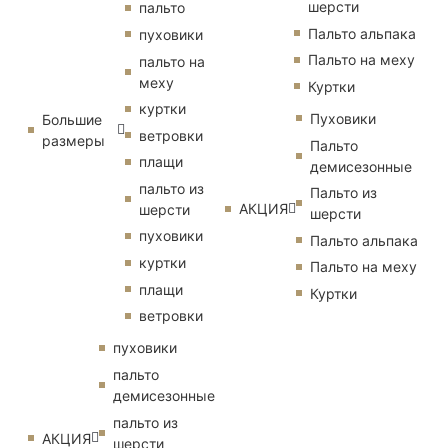
шерсти
пальто
Пальто альпака
пуховики
Пальто на меху
пальто на
меху
Куртки
куртки
Пуховики
Большие
ветровки
размеры
Пальто
плащи
демисезонные
пальто из
Пальто из
АКЦИЯ
шерсти
шерсти
пуховики
Пальто альпака
куртки
Пальто на меху
плащи
Куртки
ветровки
пуховики
пальто
демисезонные
пальто из
АКЦИЯ
шерсти