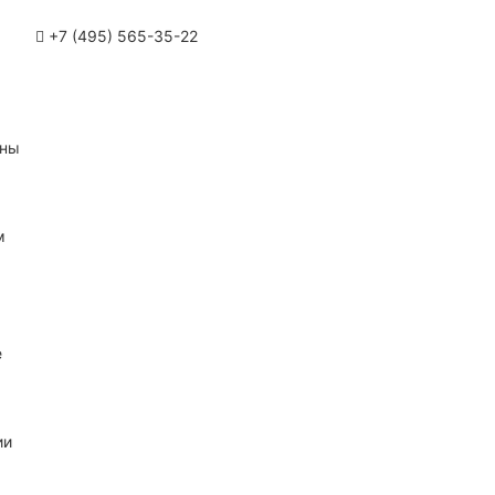
+7 (495) 565-35-22
ины
м
е
ии