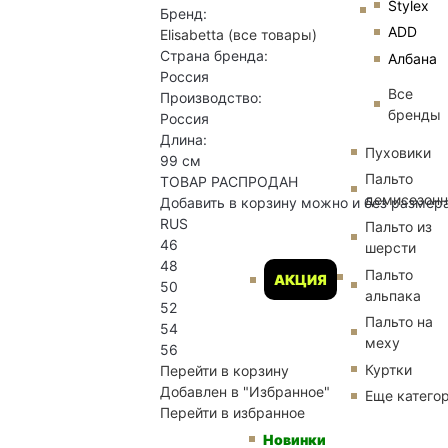
Stylex
Бренд:
ADD
Elisabetta
(все товары)
Страна бренда:
Албана
Россия
Все
Производство:
бренды
Россия
Длина:
Пуховики
99 см
Пальто
ТОВАР РАСПРОДАН
демисезон
Добавить в корзину можно и без размер
RUS
Пальто из
46
шерсти
48
Пальто
АКЦИЯ
50
альпака
52
Пальто на
54
меху
56
Куртки
Перейти в корзину
Добавлен в "Избранное"
Еще катего
Перейти в избранное
Новинки