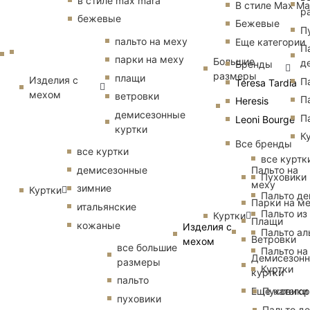
в стиле max mara
В стиле Max Ma
р
бежевые
Бежевые
П
пальто на меху
Еще категории
П
парки на меху
Большие
д
Бренды
размеры
плащи
Изделия с
П
Teresa Tardia
мехом
ветровки
П
Heresis
демисезонные
П
Leoni Bourge
куртки
К
Все бренды
все куртки
все куртк
Пальто на
демисезонные
Пуховики
меху
зимние
Куртки
Пальто д
Парки на м
итальянские
Пальто из
Куртки
Плащи
кожаные
Изделия с
Пальто ал
Ветровки
мехом
все большие
Пальто на
Демисезон
размеры
Куртки
куртки
пальто
Еще катего
Пуховики
пуховики
Пальто д