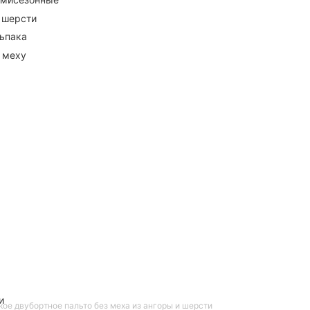
 шерсти
ьпака
 меху
и
ое двубортное пальто без меха из ангоры и шерсти