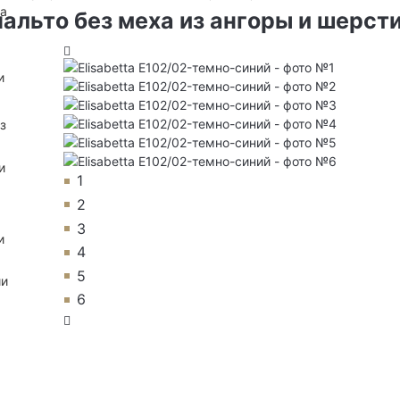
на
альто без меха из ангоры и шерст
и
з
и
1
2
3
и
4
5
ии
6