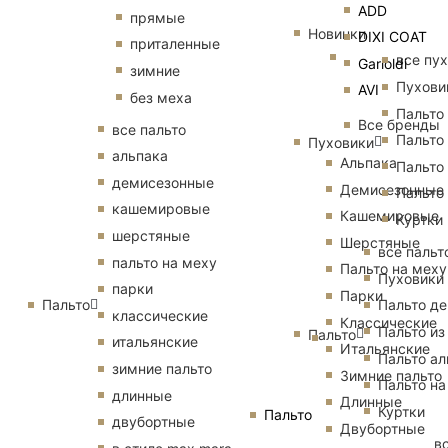
ADD
прямые
Новинки
DIXI COAT
приталенные
все пу
Garioldi
зимние
Пухови
AVI
без меха
Пальто
Все бренды
все пальто
Пальто
Пуховики
альпака
Альпака
Пальто
демисезонные
Демисезонные
Пальто
кашемировые
Кашемировые
Куртки
шерстяные
Шерстяные
все пальт
пальто на меху
Пальто на меху
Пуховики
парки
Парки
Пальто
Пальто д
классические
Классические
Пальто из
Пальто
итальянские
Итальянские
Пальто ал
зимние пальто
Зимние пальто
Пальто на
длинные
Длинные
Куртки
Пальто
двубортные
Двубортные
в