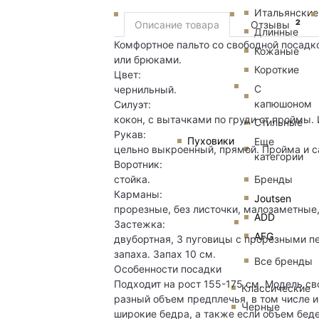
Итальянские
2
Описание товара
Отзывы
Длинные
Комфортное пальто со свободной посадк
Кожаные
или брюками.
Короткие
Цвет:
С
чернильный.
капюшоном
Силуэт:
кокон, с вытачками по груди от проймы.
Стильные
Рукав:
Пуховики
Еще
цельно выкроенный, прямой. Пройма и с
категории
Воротник:
Бренды
стойка.
Карманы:
Joutsen
прорезные, без листочки, малозаметные
ADD
Застежка:
AFG
двубортная, 3 пуговицы с прорезными п
запаха. Запах 10 см.
Все бренды
Особенности посадки
Подходит на рост 155-175 см. Модель св
Классические
разный объем предплечья, в том числе и
Черные
широкие бедра, а также если объем беде