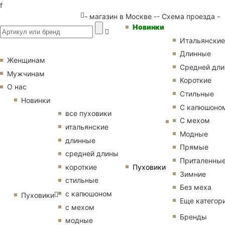
f
- магазин в Москве -
- Схема проезда -
Новинки
Итальянские
Длинные
Женщинам
Средней дл
Мужчинам
Короткие
О нас
Стильные
Новинки
С капюшоно
все пуховики
С мехом
итальянские
Модные
длинные
Прямые
средней длины
Приталенны
Пуховики
короткие
Зимние
стильные
Без меха
с капюшоном
Пуховики
Еще категор
с мехом
Бренды
модные