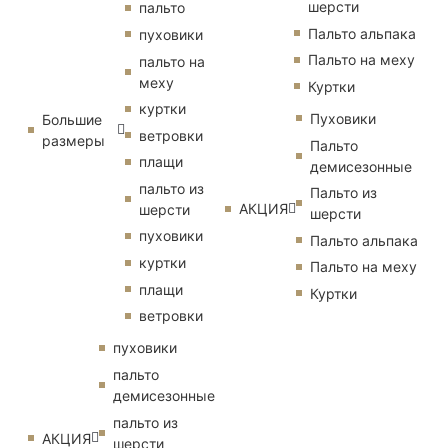
шерсти
пальто
Пальто альпака
пуховики
Пальто на меху
пальто на
меху
Куртки
куртки
Пуховики
Большие
ветровки
размеры
Пальто
плащи
демисезонные
пальто из
Пальто из
АКЦИЯ
шерсти
шерсти
пуховики
Пальто альпака
куртки
Пальто на меху
плащи
Куртки
ветровки
пуховики
пальто
демисезонные
пальто из
АКЦИЯ
шерсти