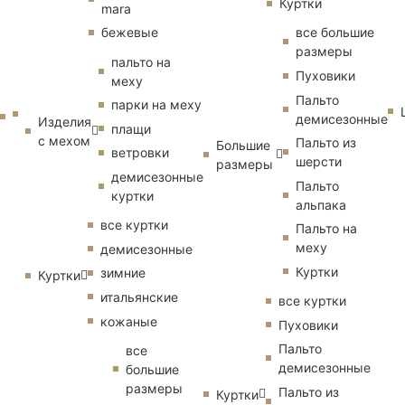
Куртки
mara
бежевые
все большие
размеры
пальто на
Пуховики
меху
Пальто
парки на меху
демисезонные
Изделия
плащи
с мехом
Пальто из
Большие
ветровки
шерсти
размеры
демисезонные
Пальто
куртки
альпака
все куртки
Пальто на
меху
демисезонные
Куртки
зимние
Куртки
итальянские
все куртки
кожаные
Пуховики
Пальто
все
демисезонные
большие
размеры
Пальто из
Куртки