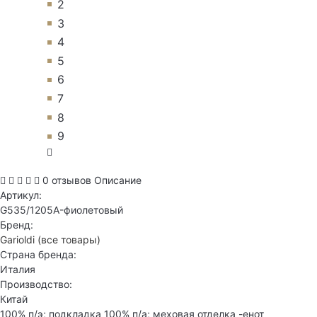
2
3
4
5
6
7
8
9
0 отзывов
Описание
Артикул:
G535/1205A-фиолетовый
Бренд:
Garioldi
(все товары)
Страна бренда:
Италия
Производство:
Китай
100% п/э; подкладка 100% п/а; меховая отделка -енот