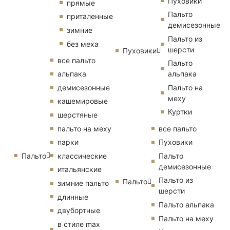
Пуховики
прямые
Пальто
приталенные
демисезонные
зимние
Пальто из
без меха
шерсти
Пуховики
все пальто
Пальто
альпака
альпака
демисезонные
Пальто на
меху
кашемировые
Куртки
шерстяные
пальто на меху
все пальто
парки
Пуховики
Пальто
классические
Пальто
демисезонные
итальянские
Пальто из
Пальто
зимние пальто
шерсти
длинные
Пальто альпака
двубортные
Пальто на меху
в стиле max