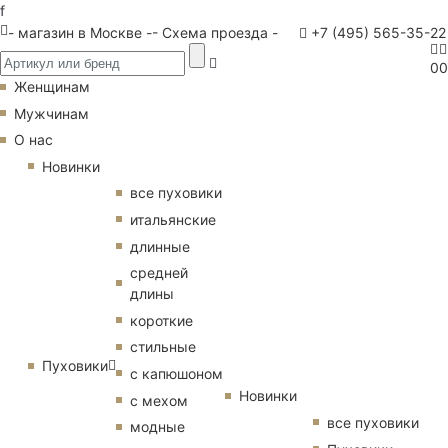
f
- магазин в Москве -
- Схема проезда -
+7 (495) 565-35-22
0
0
Женщинам
Мужчинам
О нас
Новинки
все пуховики
итальянские
длинные
средней
длины
короткие
стильные
Пуховики
с капюшоном
Новинки
с мехом
все пуховики
модные