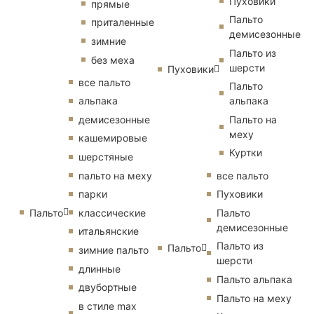
Пуховики
прямые
Пальто
приталенные
демисезонные
зимние
Пальто из
без меха
шерсти
Пуховики
все пальто
Пальто
альпака
альпака
демисезонные
Пальто на
меху
кашемировые
Куртки
шерстяные
пальто на меху
все пальто
парки
Пуховики
Пальто
классические
Пальто
демисезонные
итальянские
Пальто из
Пальто
зимние пальто
шерсти
длинные
Пальто альпака
двубортные
Пальто на меху
в стиле max