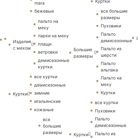
Куртки
mara
бежевые
все большие
размеры
пальто на
Пуховики
меху
Пальто
парки на меху
демисезонные
Изделия
плащи
с мехом
Пальто из
Большие
ветровки
шерсти
размеры
демисезонные
Пальто
куртки
альпака
все куртки
Пальто на
меху
демисезонные
Куртки
зимние
Куртки
итальянские
все куртки
кожаные
Пуховики
Пальто
все
демисезонные
большие
размеры
Пальто из
Куртки