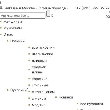
f
- магазин в Москве -
- Схема проезда -
+7 (495) 565-35-22
0
0
Женщинам
Мужчинам
О нас
Новинки
все пуховики
итальянские
длинные
средней
длины
короткие
стильные
Пуховики
с капюшоном
Новинки
с мехом
все пуховики
модные