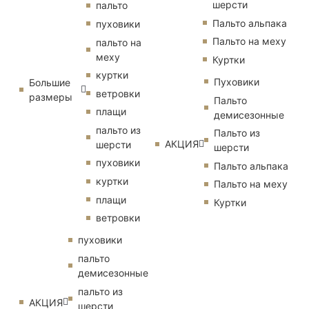
шерсти
пальто
Пальто альпака
пуховики
Пальто на меху
пальто на
меху
Куртки
куртки
Пуховики
Большие
ветровки
размеры
Пальто
плащи
демисезонные
пальто из
Пальто из
АКЦИЯ
шерсти
шерсти
пуховики
Пальто альпака
куртки
Пальто на меху
плащи
Куртки
ветровки
пуховики
пальто
демисезонные
пальто из
АКЦИЯ
шерсти