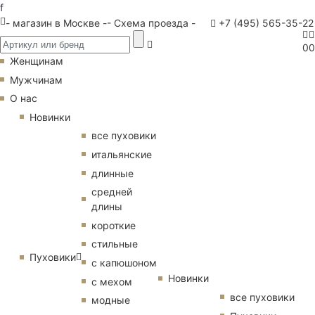
f
- магазин в Москве -
- Схема проезда -
+7 (495) 565-35-22
0
0
Женщинам
Мужчинам
О нас
Новинки
все пуховики
итальянские
длинные
средней
длины
короткие
стильные
Пуховики
с капюшоном
Новинки
с мехом
все пуховики
модные