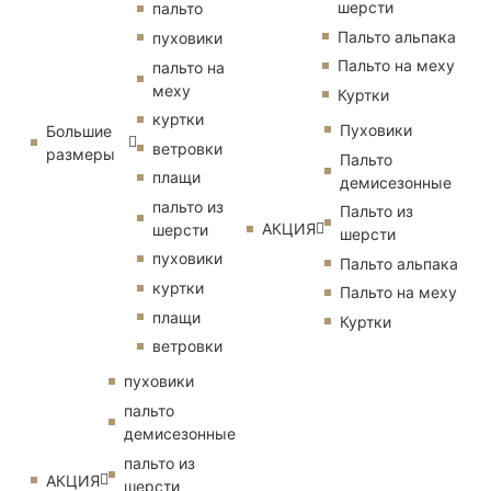
шерсти
пальто
Пальто альпака
пуховики
Пальто на меху
пальто на
меху
Куртки
куртки
Пуховики
Большие
ветровки
размеры
Пальто
плащи
демисезонные
пальто из
Пальто из
АКЦИЯ
шерсти
шерсти
пуховики
Пальто альпака
куртки
Пальто на меху
плащи
Куртки
ветровки
пуховики
пальто
демисезонные
пальто из
АКЦИЯ
шерсти