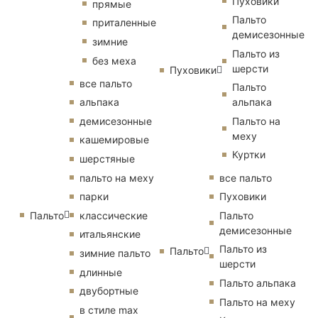
Пуховики
прямые
Пальто
приталенные
демисезонные
зимние
Пальто из
без меха
шерсти
Пуховики
все пальто
Пальто
альпака
альпака
демисезонные
Пальто на
меху
кашемировые
Куртки
шерстяные
пальто на меху
все пальто
парки
Пуховики
Пальто
классические
Пальто
демисезонные
итальянские
Пальто из
Пальто
зимние пальто
шерсти
длинные
Пальто альпака
двубортные
Пальто на меху
в стиле max