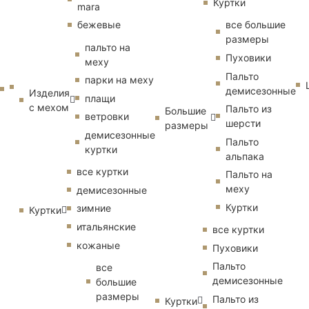
Куртки
mara
бежевые
все большие
размеры
пальто на
Пуховики
меху
Пальто
парки на меху
демисезонные
Изделия
плащи
с мехом
Пальто из
Большие
ветровки
шерсти
размеры
демисезонные
Пальто
куртки
альпака
все куртки
Пальто на
меху
демисезонные
Куртки
зимние
Куртки
итальянские
все куртки
кожаные
Пуховики
Пальто
все
демисезонные
большие
размеры
Пальто из
Куртки