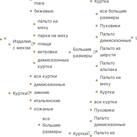
Куртки
mara
бежевые
все большие
размеры
пальто на
Пуховики
меху
Пальто
парки на меху
демисезонные
Изделия
плащи
с мехом
Пальто из
Большие
ветровки
шерсти
размеры
демисезонные
Пальто
куртки
альпака
все куртки
Пальто на
меху
демисезонные
Куртки
зимние
Куртки
итальянские
все куртки
кожаные
Пуховики
Пальто
все
демисезонные
большие
размеры
Пальто из
Куртки