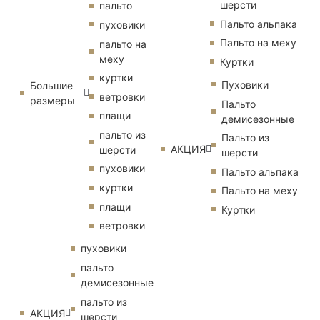
шерсти
пальто
Пальто альпака
пуховики
Пальто на меху
пальто на
меху
Куртки
куртки
Пуховики
Большие
ветровки
размеры
Пальто
плащи
демисезонные
пальто из
Пальто из
АКЦИЯ
шерсти
шерсти
пуховики
Пальто альпака
куртки
Пальто на меху
плащи
Куртки
ветровки
пуховики
пальто
демисезонные
пальто из
АКЦИЯ
шерсти