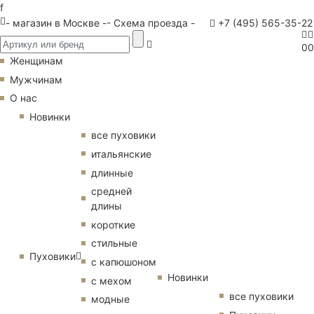
f
- магазин в Москве -
- Схема проезда -
+7 (495) 565-35-22
0
0
Женщинам
Мужчинам
О нас
Новинки
все пуховики
итальянские
длинные
средней
длины
короткие
стильные
Пуховики
с капюшоном
Новинки
с мехом
все пуховики
модные