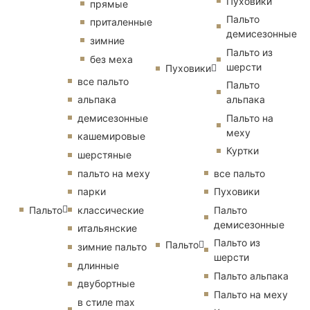
Пуховики
прямые
Пальто
приталенные
демисезонные
зимние
Пальто из
без меха
шерсти
Пуховики
все пальто
Пальто
альпака
альпака
демисезонные
Пальто на
меху
кашемировые
Куртки
шерстяные
пальто на меху
все пальто
парки
Пуховики
Пальто
классические
Пальто
демисезонные
итальянские
Пальто из
Пальто
зимние пальто
шерсти
длинные
Пальто альпака
двубортные
Пальто на меху
в стиле max