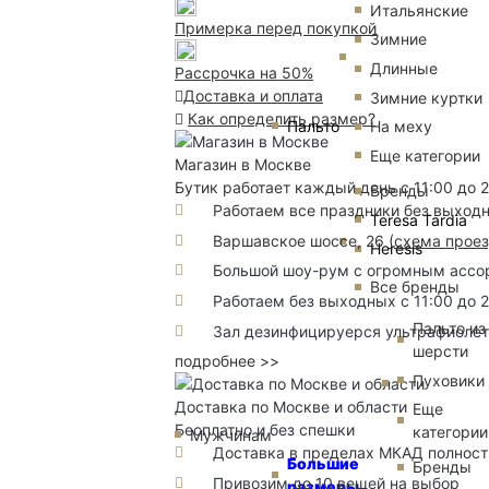
Итальянские
Примерка перед покупкой
Зимние
Длинные
Рассрочка на 50%
Доставка и оплата
Зимние куртки
Как определить размер?
Пальто
На меху
Еще категории
Магазин в Москве
Бутик работает каждый день с 11:00 до 
Бренды
Работаем все праздники без выход
Teresa Tardia
Варшавское шоссе, 26
(
схема прое
Heresis
Большой шоу-рум с огромным ассорт
Все бренды
Работаем без выходных с 11:00 до 
Пальто из
Зал дезинфицируерся ультрафиоле
шерсти
подробнее >>
Пуховики
Доставка по Москве и области
Еще
Бесплатно и без спешки
категории
Мужчинам
Доставка в пределах МКАД полность
Большие
Бренды
Привозим до 10 вещей на выбор
размеры