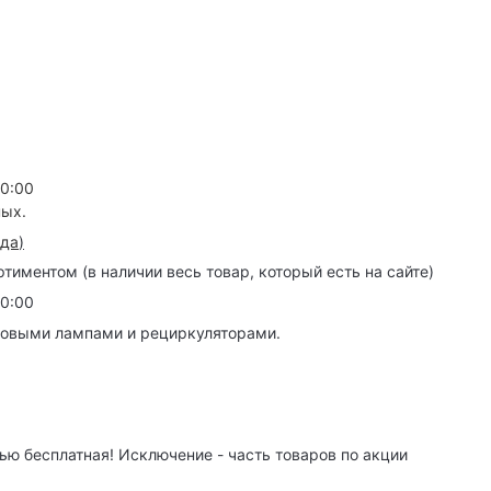
20:00
ных.
зда
)
иментом (в наличии весь товар, который есть на сайте)
20:00
товыми лампами и рециркуляторами.
ю бесплатная! Исключение - часть товаров по акции