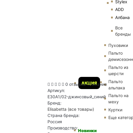
Stylex
ADD
Албана
Все
бренды
Пуховики
Пальто
демисезон
Пальто из
шерсти
Пальто
АКЦИЯ
0 отзывов
Описание
альпака
Артикул:
Пальто на
E30A1/02-джинсовый_синий
меху
Бренд:
Elisabetta
(все товары)
Куртки
Страна бренда:
Еще катего
Россия
Производство:
Новинки