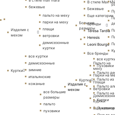
в стиле max mara
В стиле Max Ma
р
бежевые
Бежевые
П
пальто на меху
Еще категории
П
парки на меху
Большие
д
Бренды
размеры
плащи
Изделия с
П
Teresa Tardia
мехом
ветровки
П
Heresis
демисезонные
П
Leoni Bourge
куртки
К
Все бренды
все куртки
все куртк
Пальто на
демисезонные
Пуховики
меху
зимние
Куртки
Пальто д
Парки на м
итальянские
Пальто из
Куртки
Плащи
кожаные
Изделия с
Пальто ал
Ветровки
мехом
все большие
Пальто на
Демисезон
размеры
Куртки
куртки
пальто
Еще катего
Пуховики
пуховики
Пальто д