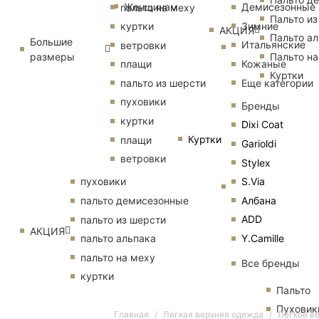
Женщинам
Демисезонные
пальто на меху
Пальто из
Зимние
куртки
АКЦИЯ
Пальто ал
Большие
Итальянские
ветровки
размеры
Пальто на
Кожаные
плащи
Куртки
Еще категории
пальто из шерсти
пуховики
Бренды
куртки
Dixi Coat
Куртки
плащи
Garioldi
ветровки
Stylex
S.Via
пуховики
Албана
пальто демисезонные
ADD
пальто из шерсти
АКЦИЯ
Y.Camille
пальто альпака
пальто на меху
Все бренды
куртки
Пальто
Пуховик
Главная
Легкая верхняя одежда
Лёгкое ве