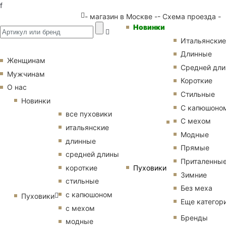
f
- магазин в Москве -
- Схема проезда -
Новинки
Итальянские
Длинные
Женщинам
Средней дл
Мужчинам
Короткие
О нас
Стильные
Новинки
С капюшоно
все пуховики
С мехом
итальянские
Модные
длинные
Прямые
средней длины
Приталенны
Пуховики
короткие
Зимние
стильные
Без меха
с капюшоном
Пуховики
Еще категор
с мехом
Бренды
модные