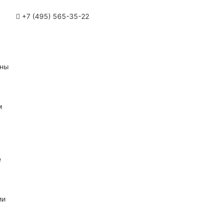
+7 (495) 565-35-22
ины
м
е
ии