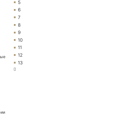
5
6
7
8
9
10
11
12
ные
13
рии