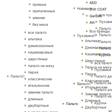
ADD
прямые
Новинки
DIXI COAT
приталенные
все пу
Garioldi
зимние
Пухови
AVI
без меха
Пальто
Все бренды
все пальто
Пальто
Пуховики
альпака
Альпака
Пальто
демисезонные
Демисезонные
Пальто
кашемировые
Кашемировые
Куртки
шерстяные
Шерстяные
все пальт
пальто на меху
Пальто на меху
Пуховики
парки
Парки
Пальто
Пальто д
классические
Классические
Пальто из
Пальто
итальянские
Итальянские
Пальто ал
зимние пальто
Зимние пальто
Пальто на
длинные
Длинные
Куртки
Пальто
двубортные
Двубортные
в