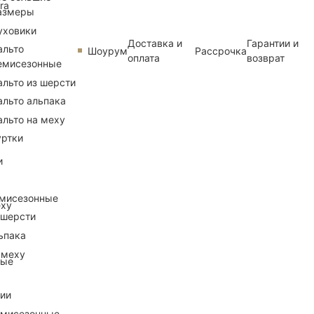
ra
азмеры
уховики
Доставка и
Гарантии и
альто
Шоурум
Рассрочка
оплата
возврат
емисезонные
альто из шерсти
альто альпака
альто на меху
уртки
и
емисезонные
еху
 шерсти
ьпака
 меху
ные
рии
емисезонные