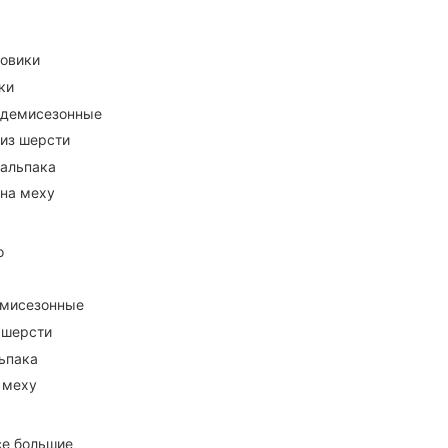
ховики
ки
 демисезонные
 из шерсти
 альпака
 на меху
о
емисезонные
 шерсти
ьпака
 меху
се большие