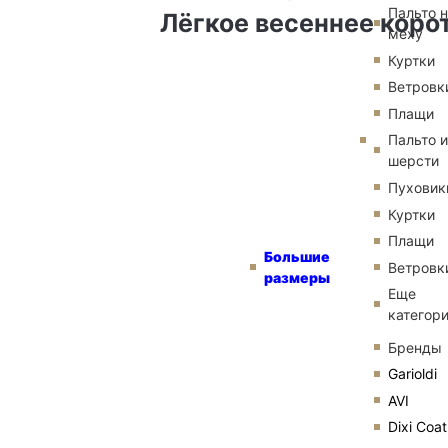
Пальто 
Лёгкое весеннее коро
меху
Куртки
Ветровк
Плащи
Пальто и
шерсти
Пуховик
Куртки
Плащи
Большие
Ветровк
размеры
Еще
категор
Бренды
Garioldi
AVI
Dixi Coat