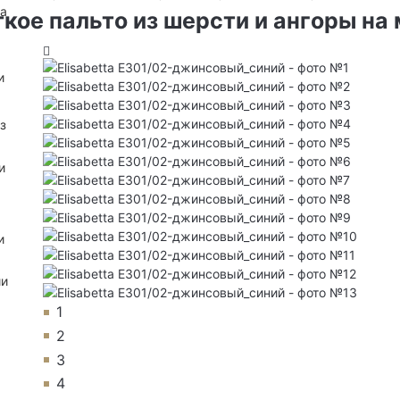
на
ткое пальто из шерсти и ангоры на
и
з
и
и
ии
1
2
3
4