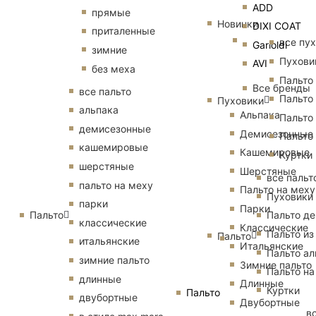
ADD
прямые
Новинки
DIXI COAT
приталенные
все пу
Garioldi
зимние
Пухови
AVI
без меха
Пальто
Все бренды
все пальто
Пальто
Пуховики
альпака
Альпака
Пальто
демисезонные
Демисезонные
Пальто
кашемировые
Кашемировые
Куртки
шерстяные
Шерстяные
все пальт
пальто на меху
Пальто на меху
Пуховики
парки
Парки
Пальто
Пальто д
классические
Классические
Пальто из
Пальто
итальянские
Итальянские
Пальто ал
зимние пальто
Зимние пальто
Пальто на
длинные
Длинные
Куртки
Пальто
двубортные
Двубортные
в