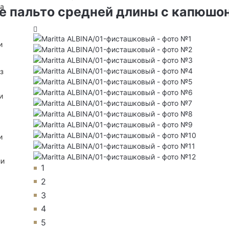
на
е пальто средней длины с капюшо
и
з
и
и
ии
1
2
3
4
5