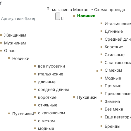
f
- магазин в Москве -
- Схема проезда -
Новинки
Итальянские
Длинные
Женщинам
Средней дл
Мужчинам
Короткие
О нас
Стильные
Новинки
С капюшоно
все пуховики
С мехом
итальянские
Модные
длинные
Прямые
средней длины
Приталенны
Пуховики
короткие
Зимние
стильные
Без меха
с капюшоном
Пуховики
Еще категор
с мехом
Бренды
модные