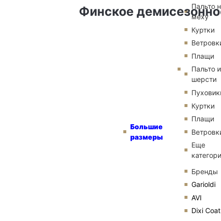
Пальто 
Финское демисезонно
меху
Куртки
Ветровк
Плащи
Пальто и
шерсти
Пуховик
Куртки
Плащи
Большие
Ветровк
размеры
Еще
категор
Бренды
Garioldi
AVI
Dixi Coat