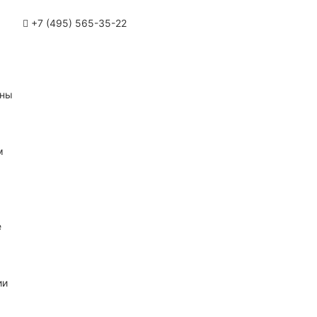
+7 (495) 565-35-22
ины
м
е
ии