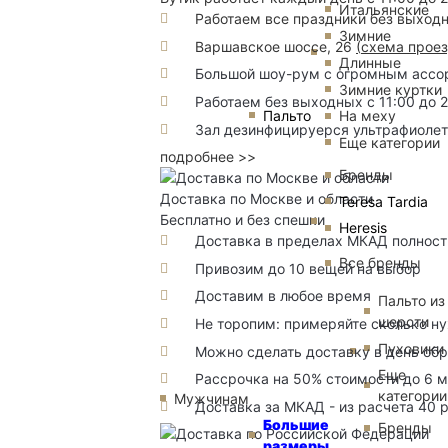
Итальянские
Работаем все праздники без выход
Зимние
Варшавское шоссе, 26
(
схема прое
Длинные
Большой шоу-рум с огромным ассорт
Зимние куртки
Работаем без выходных с 11:00 до 
Пальто
На меху
Зал дезинфицируерся ультрафиоле
Еще категории
подробнее >>
Бренды
Доставка по Москве и области
Teresa Tardia
Бесплатно и без спешки
Heresis
Доставка в пределах МКАД полность
Все бренды
Привозим до 10 вещей на выбор
Доставим в любое время
Пальто из
шерсти
Не торопим: примеряйте сколько н
Пуховики
Можно сделать доставку в день об
Еще
Рассрочка на 50% стоимости до 6 
категории
Мужчинам
Доставка за МКАД - из расчета 40 
Большие
Бренды
размеры