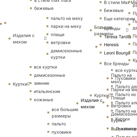
в стиле max mara
В стиле Max Ma
р
бежевые
Бежевые
П
пальто на меху
Еще категории
П
парки на меху
Большие
д
Бренды
размеры
плащи
Изделия с
П
Teresa Tardia
мехом
ветровки
П
Heresis
демисезонные
П
Leoni Bourge
куртки
К
Все бренды
все куртки
все куртк
Пальто на
демисезонные
Пуховики
меху
зимние
Куртки
Пальто д
Парки на м
итальянские
Пальто из
Куртки
Плащи
кожаные
Изделия с
Пальто ал
Ветровки
мехом
все большие
Пальто на
Демисезон
размеры
Куртки
куртки
пальто
Еще катего
Пуховики
пуховики
Пальто д