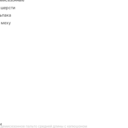
 шерсти
ьпака
 меху
и
 демисезонное пальто средней длины с капюшоном