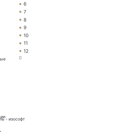
6
7
8
9
10
11
12
ные
рии
ль - изософт
а