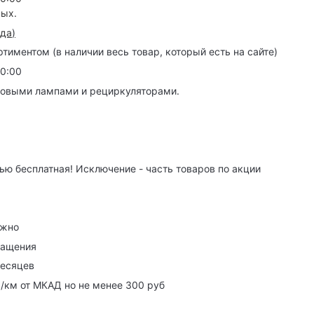
ных.
зда
)
иментом (в наличии весь товар, который есть на сайте)
20:00
товыми лампами и рециркуляторами.
ю бесплатная! Исключение - часть товаров по акции
ужно
ращения
месяцев
р/км от МКАД но не менее 300 руб