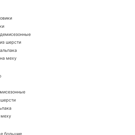
ховики
ки
 демисезонные
 из шерсти
 альпака
 на меху
о
емисезонные
 шерсти
ьпака
 меху
се большие