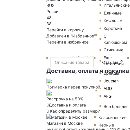
Итальянские
RUS
Россия
Длинные
48
Кожаные
38
Короткие
Перейти в корзину
Добавлен в "Избранное"
С
Перейти в избранное
капюшоном
Стильные
Пуховики
Еще
0
Описание товара
Отзывы
категории
Доставка, оплата и покупка
Бренды
Joutsen
Примерка перед покупкой
ADD
AFG
Рассрочка на 50%
Доставка и оплата
Все бренды
Как определить размер?
Классические
Магазин в Москве
Черные
Бутик работает каждый день с 11:00 до 