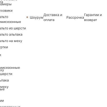
ra
азмеры
уховики
Доставка и
Гарантии и
альто
Шоурум
Рассрочка
оплата
возврат
емисезонные
альто из шерсти
альто альпака
альто на меху
уртки
и
емисезонные
еху
 шерсти
ьпака
 меху
ные
рии
емисезонные