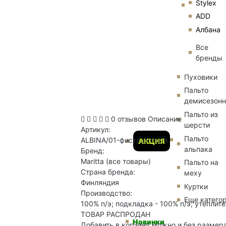
Stylex
ADD
Албана
Все
бренды
Пуховики
Пальто
демисезон
Пальто из
0 отзывов
Описание
шерсти
Артикул:
Пальто
ALBINA/01-фисташковый
АКЦИЯ
альпака
Бренд:
Maritta
(все товары)
Пальто на
Страна бренда:
меху
Финляндия
Куртки
Производство:
Еще катего
100% п/э; подкладка - 100% п/э; утеплите
ТОВАР РАСПРОДАН
Новинки
Добавить в корзину можно и без размер