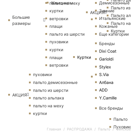
Женщинам
Демисезонные
пальто на меху
Пальто из
Зимние
куртки
АКЦИЯ
Пальто ал
Большие
Итальянские
ветровки
размеры
Пальто на
Кожаные
плащи
Куртки
Еще категории
пальто из шерсти
пуховики
Бренды
куртки
Dixi Coat
Куртки
плащи
Garioldi
ветровки
Stylex
S.Via
пуховики
Албана
пальто демисезонные
ADD
пальто из шерсти
АКЦИЯ
Y.Camille
пальто альпака
пальто на меху
Все бренды
куртки
Пальто
Пуховик
Главная
РАСПРОДАЖА
Пальто
Финское