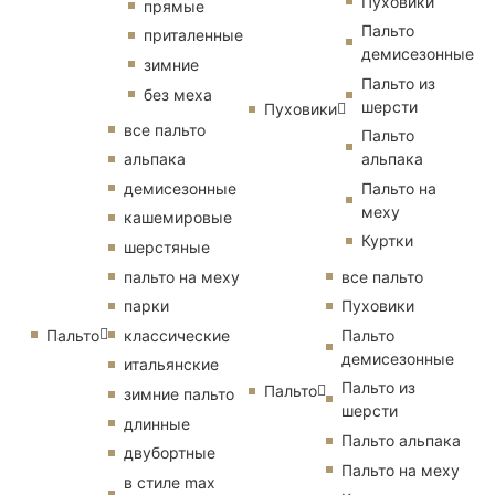
Пуховики
прямые
Пальто
приталенные
демисезонные
зимние
Пальто из
без меха
шерсти
Пуховики
все пальто
Пальто
альпака
альпака
демисезонные
Пальто на
меху
кашемировые
Куртки
шерстяные
пальто на меху
все пальто
парки
Пуховики
Пальто
классические
Пальто
демисезонные
итальянские
Пальто из
Пальто
зимние пальто
шерсти
длинные
Пальто альпака
двубортные
Пальто на меху
в стиле max