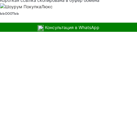
Короткая ссылка скопирована в буфер обмена
ььооотьь
Консультация в WhatsApp