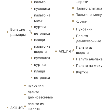
шерсти
пальто
Пальто альпака
пуховики
Пальто на меху
пальто на
меху
Куртки
куртки
Пуховики
Большие
ветровки
размеры
Пальто
плащи
демисезонные
пальто из
Пальто из
АКЦИЯ
шерсти
шерсти
пуховики
Пальто альпака
куртки
Пальто на меху
плащи
Куртки
ветровки
пуховики
пальто
демисезонные
пальто из
АКЦИЯ
шерсти