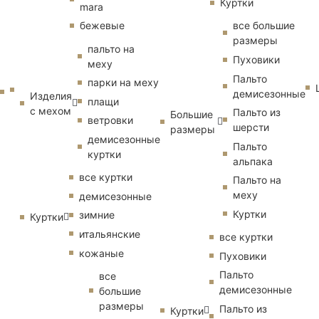
Куртки
mara
бежевые
все большие
размеры
пальто на
Пуховики
меху
Пальто
парки на меху
демисезонные
Изделия
плащи
с мехом
Пальто из
Большие
ветровки
шерсти
размеры
демисезонные
Пальто
куртки
альпака
все куртки
Пальто на
меху
демисезонные
Куртки
зимние
Куртки
итальянские
все куртки
кожаные
Пуховики
Пальто
все
демисезонные
большие
размеры
Пальто из
Куртки