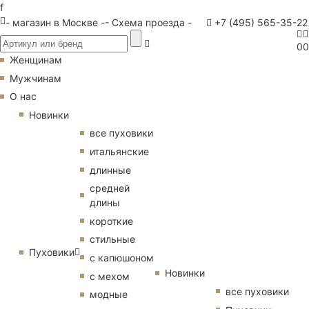
f
- магазин в Москве -
- Схема проезда -
+7 (495) 565-35-22
0
0
Женщинам
Мужчинам
О нас
Новинки
все пуховики
итальянские
длинные
средней
длины
короткие
стильные
Пуховики
с капюшоном
Новинки
с мехом
все пуховики
модные